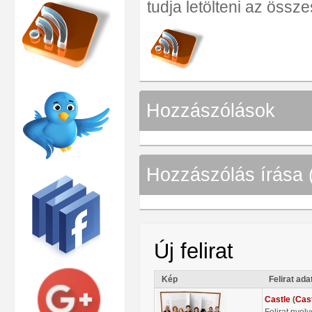
tudja letölteni az összes 
Hozzászólások
Hozzászólás írása 
Új felirat
Kép
Felirat ada
Castle
(
Cas
Felirat nyel