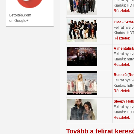
Kiadás: HD
Részletek
Letoltés.com
on Google+
Glee - Sztá
Felirat nyel
Kiadás: HD
Részletek
A mentalist
Felirat nyel
Kiadás: hdtv
Részletek
Bosszú
(
Re
Felirat nyel
Kiadás: hdtv
Részletek
Sleepy Holl
Felirat nyel
Kiadás: HD
Részletek
Tovább a felirat keres