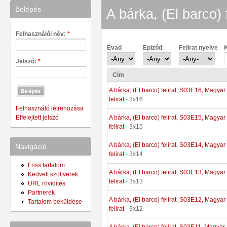
Belépés
A bárka, (El barco) f
Felhasználói név:
*
Évad
Epizód
Felirat nyelve
K
Jelszó:
*
Cím
A bárka, (El barco) felirat, S03E16, Magyar
felirat
- 3x16
Felhasználó létrehozása
A bárka, (El barco) felirat, S03E15, Magyar
Elfelejtett jelszó
felirat
- 3x15
A bárka, (El barco) felirat, S03E14, Magyar
Navigáció
felirat
- 3x14
Friss tartalom
A bárka, (El barco) felirat, S03E13, Magyar
Kedvelt szoftverek
felirat
- 3x13
URL rövidítés
Partnerek
A bárka, (El barco) felirat, S03E12, Magyar
Tartalom beküldése
felirat
- 3x12
A bárka, (El barco) felirat, S03E11, Magyar