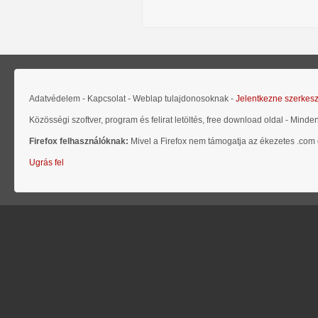
Adatvédelem - Kapcsolat - Weblap tulajdonosoknak -
Jelentkezne szerkes
Közösségi szoftver, program és felirat letöltés, free download oldal - Minde
Firefox felhasználóknak:
Mivel a Firefox nem támogatja az ékezetes .com d
Ugrás fel