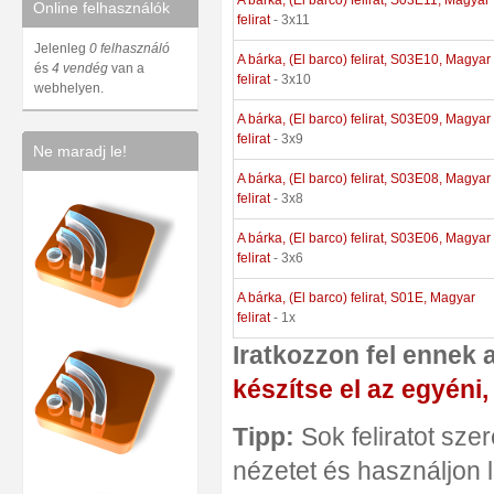
Online felhasználók
felirat
- 3x11
Jelenleg
0 felhasználó
A bárka, (El barco) felirat, S03E10, Magyar
és
4 vendég
van a
felirat
- 3x10
webhelyen.
A bárka, (El barco) felirat, S03E09, Magyar
felirat
- 3x9
Ne maradj le!
A bárka, (El barco) felirat, S03E08, Magyar
felirat
- 3x8
A bárka, (El barco) felirat, S03E06, Magyar
felirat
- 3x6
A bárka, (El barco) felirat, S01E, Magyar
felirat
- 1x
Iratkozzon fel ennek 
készítse el az egyéni,
Tipp:
Sok feliratot szer
nézetet és használjon l