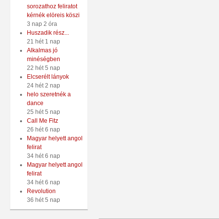
sorozathoz feliratot
kérnék elöreis köszi
3 nap 2 óra
Huszadik rész...
21 hét 1 nap
Alkalmas jó
minéségben
22 hét 5 nap
Elcserélt lányok
24 hét 2 nap
helo szeretnék a
dance
25 hét 5 nap
Call Me Fitz
26 hét 6 nap
Magyar helyett angol
felirat
34 hét 6 nap
Magyar helyett angol
felirat
34 hét 6 nap
Revolution
36 hét 5 nap