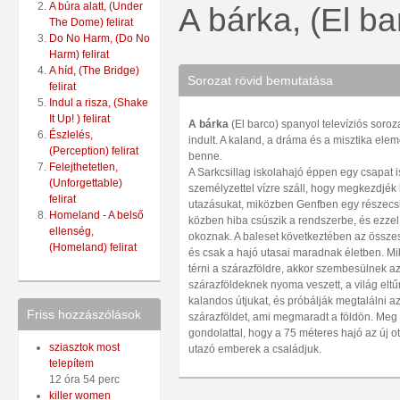
A búra alatt, (Under
A bárka, (El bar
The Dome) felirat
Do No Harm, (Do No
Harm) felirat
A híd, (The Bridge)
Sorozat rövid bemutatása
felirat
Indul a risza, (Shake
It Up! ) felirat
A bárka
(El barco) spanyol televíziós soro
Észlelés,
indult. A kaland, a dráma és a misztika ele
(Perception) felirat
benne.
Felejthetetlen,
A Sarkcsillag iskolahajó éppen egy csapat i
(Unforgettable)
személyzettel vízre száll, hogy megkezdjék
felirat
utazásukat, miközben Genfben egy részecsk
Homeland - A belső
közben hiba csúszik a rendszerbe, és ezzel 
ellenség,
okoznak. A baleset következtében az összes
(Homeland) felirat
és csak a hajó utasai maradnak életben. Mi
térni a szárazföldre, akkor szembesülnek az
szárazföldeknek nyoma veszett, a világ eltű
kalandos útjukat, és próbálják megtalálni az
Friss hozzászólások
szárazföldet, ami megmaradt a földön. Meg 
gondolattal, hogy a 75 méteres hajó az új ot
sziasztok most
utazó emberek a családjuk.
telepítem
12 óra 54 perc
killer women