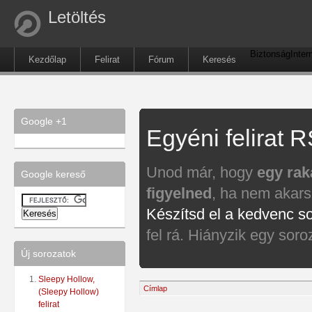
Letöltés
Biztonság
Inter
Kezdőlap
Felirat
Fórum
Keresés
Google +1
Egyéni felirat 
Unod már, hogy
egy raka
Google kereső
figyelned
, ha nem akars
Készítsd el a kedvenc s
fel rá. Hiányzik egy sor
Új sorozatok
Sleepy Hollow,
Címlap
(Sleepy Hollow)
felirat