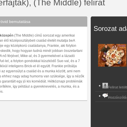
fajták), (The Middle) felirat
rövid bemutatása
Sorozat ad
közepén
(The Middle) című sorozat egy amerikai
n élő középosztálybeli család életét mutatja beA
je egy középkorú családanya, Frankie, aki folyton
skedik, hogy hogyan tudná minél jobban összetartani
 A nő férjével, Mike-al, és 3 gyermekével a lázadó
Axl-lel, a folyton gondokkal küszködő Sue-val, és a 7
kívül inteligens Brick-el él együtt. Frankie próbálja
i az egyensúlyt a család és a munka között, ami nem
s ehhez nagy adag humorra van szüksége, így a nézők
s garantált egy jó kis komédiát. Hétköznapi problémák
erítékre, így például a gyereknevelés, a munka, és a
Felirat letöl
s.
Hozzászólá