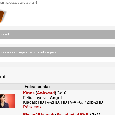
teni az összes .srt, .zip fájlt!
ólások
lás írása (regisztráció szükséges)
irat
Felirat adatai
Kínos
(
Awkward
) 3x10
Felirat nyelve:
Angol
Kiadás: HDTV-2HD, HDTV-AFG, 720p-2HD
Részletek
Elcserélt lányok
(
Switched at Birth
) 2x11