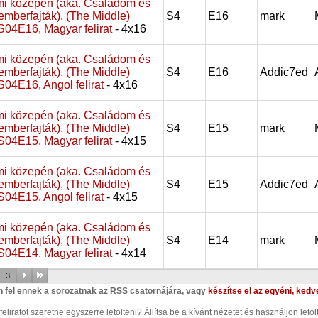
i közepén (aka. Családom és
emberfajták), (The Middle)
S4
E16
mark
, S04E16, Magyar felirat
- 4x16
i közepén (aka. Családom és
emberfajták), (The Middle)
S4
E16
Addic7ed
, S04E16, Angol felirat
- 4x16
i közepén (aka. Családom és
emberfajták), (The Middle)
S4
E15
mark
, S04E15, Magyar felirat
- 4x15
i közepén (aka. Családom és
emberfajták), (The Middle)
S4
E15
Addic7ed
, S04E15, Angol felirat
- 4x15
i közepén (aka. Családom és
emberfajták), (The Middle)
S4
E14
mark
, S04E14, Magyar felirat
- 4x14
3
n fel ennek a sorozatnak az RSS csatornájára, vagy
készítse el az egyéni, kedv
eliratot szeretne egyszerre letölteni? Állítsa be a kívánt nézetet és használjon letö