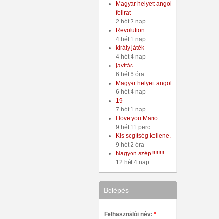
Magyar helyett angol
felirat
2 hét 2 nap
Revolution
4 hét 1 nap
király játék
4 hét 4 nap
javítás
6 hét 6 óra
Magyar helyett angol
6 hét 4 nap
19
7 hét 1 nap
I love you Mario
9 hét 11 perc
Kis segítség kellene.
9 hét 2 óra
Nagyon szép!!!!!!!!!
12 hét 4 nap
Belépés
Felhasználói név:
*