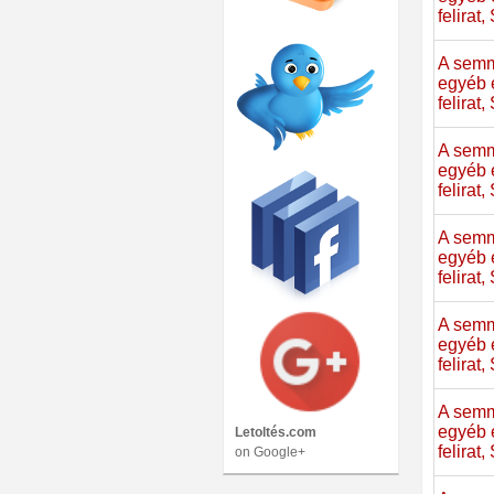
felirat
A semm
egyéb 
felirat
A semm
egyéb 
felirat
A semm
egyéb 
felirat
A semm
egyéb 
felirat
A semm
egyéb 
Letoltés.com
felirat
on Google+