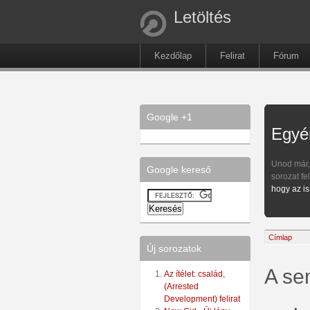
Letöltés
Kezdőlap
Felirat
Fórum
Google +1
Egyén
Unod már
Google kereső
sorozat fe
hogy az is
Címlap
Új sorozatok
A se
Az ítélet: család,
(Arrested
Development) felirat