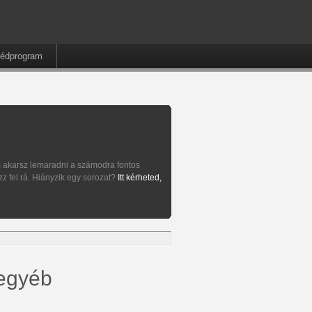
édprogram
 akarsz lemaradni a számodra fontos
zz fel rá. Hiányzik egy sorozat?
Itt kérheted,
egyéb