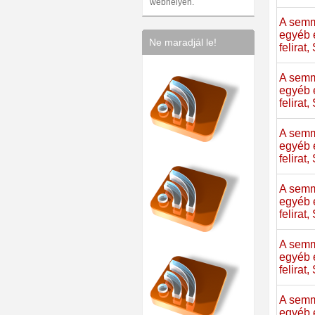
webhelyen.
A semm
egyéb 
Ne maradjál le!
felirat
A semm
egyéb 
felirat
A semm
egyéb 
felirat
A semm
egyéb 
felirat
A semm
egyéb 
felirat
A semm
egyéb 