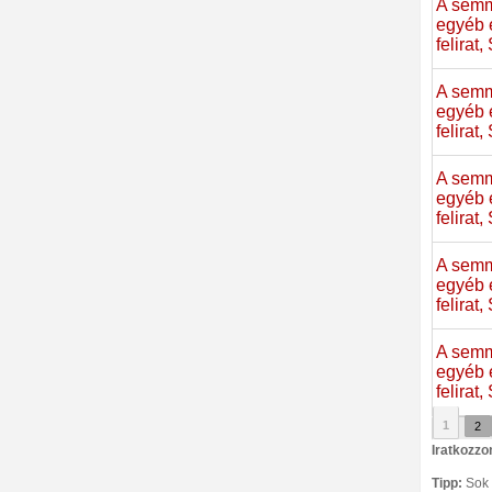
A semm
egyéb 
felirat
A semm
egyéb 
felirat
A semm
egyéb 
felirat
A semm
egyéb 
felirat
A semm
egyéb 
felirat
1
2
Iratkozzo
Tipp:
Sok f