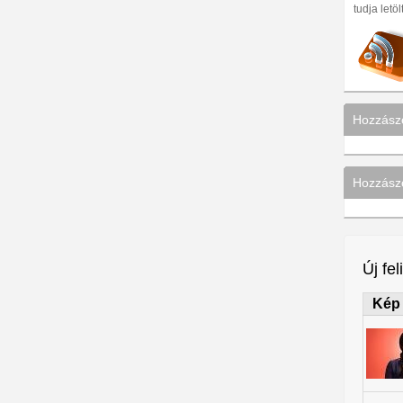
tudja letöl
Hozzász
Hozzászó
Új fel
Kép