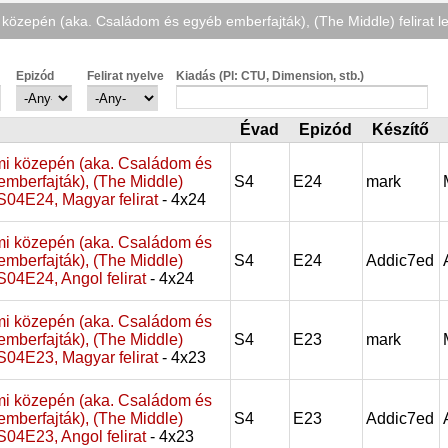
közepén (aka. Családom és egyéb emberfajták), (The Middle) felirat le
Epizód
Felirat nyelve
Kiadás (Pl: CTU, Dimension, stb.)
Évad
Epizód
Készítő
i közepén (aka. Családom és
emberfajták), (The Middle)
S4
E24
mark
, S04E24, Magyar felirat
- 4x24
i közepén (aka. Családom és
emberfajták), (The Middle)
S4
E24
Addic7ed
, S04E24, Angol felirat
- 4x24
i közepén (aka. Családom és
emberfajták), (The Middle)
S4
E23
mark
, S04E23, Magyar felirat
- 4x23
i közepén (aka. Családom és
emberfajták), (The Middle)
S4
E23
Addic7ed
, S04E23, Angol felirat
- 4x23