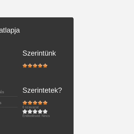
atlapja
Szerintünk
Szerintetek?
tés
s
6
szavazat
Értékelésed:
Nincs