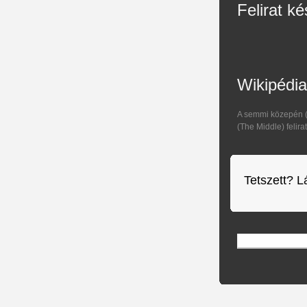
Felirat ké
Wikipédia
A semmi közepén (
(The Middle) felira
Tetszett? L