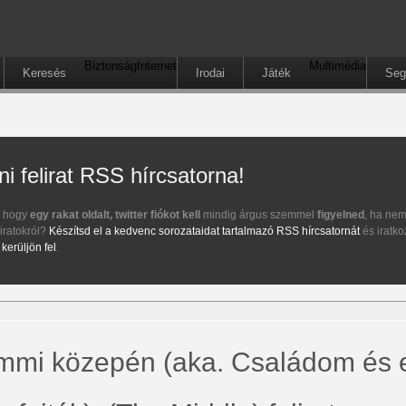
Biztonság
Internet
Multimédia
Keresés
Irodai
Játék
Seg
i felirat RSS hírcsatorna!
, hogy
egy rakat oldalt, twitter fiókot kell
mindig árgus szemmel
figyelned
, ha nem
liratokról?
Készítsd el a kedvenc sorozataidat tartalmazó RSS hírcsatornát
és iratko
 kerüljön fel
.
mmi közepén (aka. Családom és 