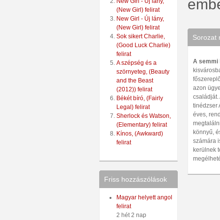
ember
New Girl - Új lány,
(New Girl) felirat
New Girl - Új lány,
(New Girl) felirat
Sok sikert Charlie,
Sorozat 
(Good Luck Charlie)
felirat
A semmi 
A szépség és a
kisvárosba
szörnyeteg, (Beauty
főszereplő
and the Beast
azon ügye
(2012)) felirat
családját.
Békét bíró, (Fairly
tinédzser 
Legal) felirat
éves, rend
Sherlock és Watson,
megtaláln
(Elementary) felirat
könnyű, é
Kínos, (Awkward)
számára i
felirat
kerülnek t
megélheté
Friss hozzászólások
Magyar helyett angol
felirat
2 hét 2 nap