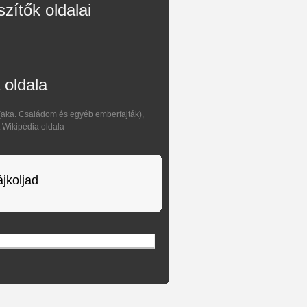
szítők oldalai
 oldala
aka. Családom és egyéb emberfajták),
t Wikipédia oldala
ájkoljad