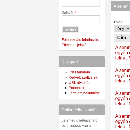
A semmi 
Jelszó:
*
Évad
Cím
Felhasználó létrehozása
Elfelejtett jelszó
A semm
egyéb 
felirat
Navigáció
A semm
Friss tartalom
egyéb 
Kedvelt szoftverek
felirat
URL rövidítés
Partnerek
A semm
Tartalom beküldése
egyéb 
felirat
Online felhasználók
A semm
Jelenleg
0 felhasználó
egyéb 
és
4 vendég
van a
felirat