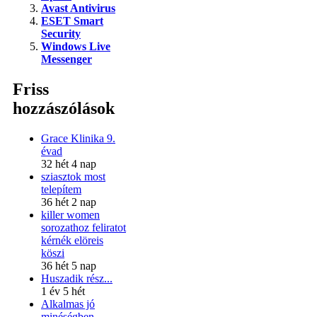
Avast Antivirus
ESET Smart
Security
Windows Live
Messenger
Friss
hozzászólások
Grace Klinika 9.
évad
32 hét 4 nap
sziasztok most
telepítem
36 hét 2 nap
killer women
sorozathoz feliratot
kérnék elöreis
köszi
36 hét 5 nap
Huszadik rész...
1 év 5 hét
Alkalmas jó
minéségben