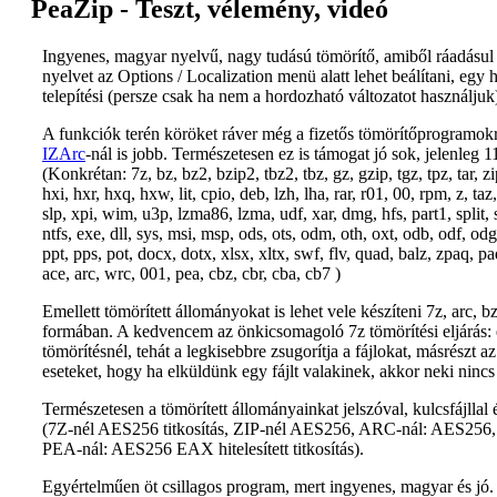
PeaZip - Teszt, vélemény, videó
Ingyenes, magyar nyelvű, nagy tudású tömörítő, amiből ráadásul l
nyelvet az Options / Localization menü alatt lehet beálítani, egy 
telepítési (persze csak ha nem a hordozható változatot használj
A funkciók terén köröket ráver még a fizetős tömörítőprogramokr
IZArc
-nál is jobb. Természetesen ez is támogat jó sok, jelenleg
(Konkrétan: 7z, bz, bz2, bzip2, tbz2, tbz, gz, gzip, tgz, tpz, tar, z
hxi, hxr, hxq, hxw, lit, cpio, deb, lzh, lha, rar, r01, 00, rpm, z, taz,
slp, xpi, wim, u3p, lzma86, lzma, udf, xar, dmg, hfs, part1, split,
ntfs, exe, dll, sys, msi, msp, ods, ots, odm, oth, oxt, odb, odf, odg,
ppt, pps, pot, docx, dotx, xlsx, xltx, swf, flv, quad, balz, zpaq, 
ace, arc, wrc, 001, pea, cbz, cbr, cba, cb7 )
Emellett tömörített állományokat is lehet vele készíteni 7z, arc, bz2
formában. A kedvencem az önkicsomagoló 7z tömörítési eljárás: eg
tömörítésnél, tehát a legkisebbre zsugorítja a fájlokat, másrészt 
eseteket, hogy ha elküldünk egy fájlt valakinek, akkor neki ninc
Természetesen a tömörített állományainkat jelszóval, kulcsfájllal 
(7Z-nél AES256 titkosítás, ZIP-nél AES256, ARC-nál: AES256, B
PEA-nál: AES256 EAX hitelesített titkosítás).
Egyértelműen öt csillagos program, mert ingyenes, magyar és jó.