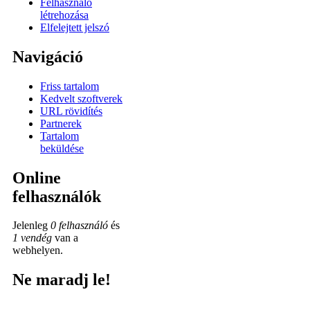
Felhasználó
létrehozása
Elfelejtett jelszó
Navigáció
Friss tartalom
Kedvelt szoftverek
URL rövidítés
Partnerek
Tartalom
beküldése
Online
felhasználók
Jelenleg
0 felhasználó
és
1 vendég
van a
webhelyen.
Ne maradj le!