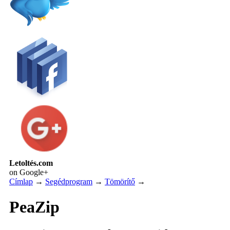
Letoltés.com
on Google+
Címlap
→
Segédprogram
→
Tömörítő
→
PeaZip