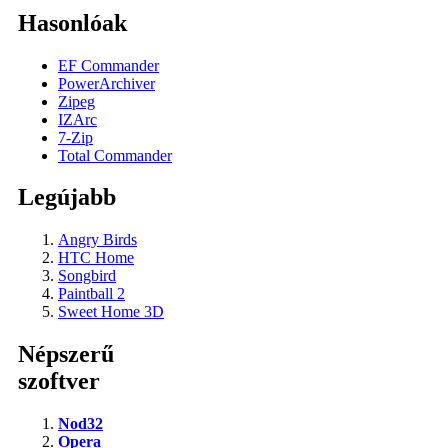
Hasonlóak
EF Commander
PowerArchiver
Zipeg
IZArc
7-Zip
Total Commander
Legújabb
Angry Birds
HTC Home
Songbird
Paintball 2
Sweet Home 3D
Népszerű
szoftver
Nod32
Opera