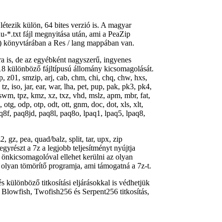
étezik külön, 64 bites verzió is. A magyar
hu-*.txt fájl megnyitása után, ami a PeaZip
uk) könyvtárában a Res / lang mappában van.
a is, de az egyébként nagyszerű, ingyenes
 118 különböző fájltípusú állomány kicsomagolását.
ip, z01, smzip, arj, cab, chm, chi, chq, chw, hxs,
 tz, iso, jar, ear, war, lha, pet, pup, pak, pk3, pk4,
 swm, tpz, kmz, xz, txz, vhd, mslz, apm, mbr, fat,
 otg, odp, otp, odt, ott, gnm, doc, dot, xls, xlt,
paq8f, paq8jd, paq8l, paq8o, lpaq1, lpaq5, lpaq8,
, gz, pea, quad/balz, split, tar, upx, zip
yrészt a 7z a legjobb teljesítményt nyújtja
az önkicsomagolóval ellehet kerülni az olyan
s olyan tömörítő programja, ami támogatná a 7z-t.
és különböző titkosítási eljárásokkal is védhetjük
lowfish, Twofish256 és Serpent256 titkosítás,