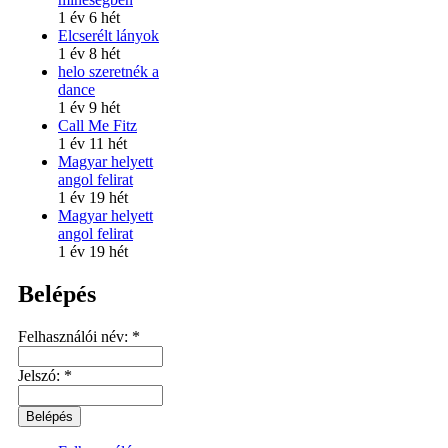
1 év 6 hét
Elcserélt lányok
1 év 8 hét
helo szeretnék a
dance
1 év 9 hét
Call Me Fitz
1 év 11 hét
Magyar helyett
angol felirat
1 év 19 hét
Magyar helyett
angol felirat
1 év 19 hét
Belépés
Felhasználói név:
*
Jelszó:
*