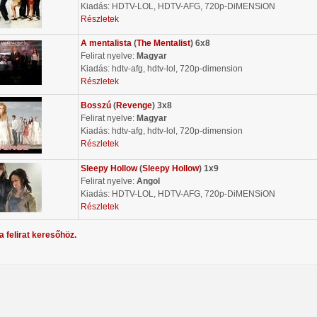
Kiadás: HDTV-LOL, HDTV-AFG, 720p-DiMENSiON
Részletek
A mentalista
(
The Mentalist
) 6x8
Felirat nyelve:
Magyar
Kiadás: hdtv-afg, hdtv-lol, 720p-dimension
Részletek
Bosszú
(
Revenge
) 3x8
Felirat nyelve:
Magyar
Kiadás: hdtv-afg, hdtv-lol, 720p-dimension
Részletek
Sleepy Hollow
(
Sleepy Hollow
) 1x9
Felirat nyelve:
Angol
Kiadás: HDTV-LOL, HDTV-AFG, 720p-DiMENSiON
Részletek
a felirat keresőhöz.