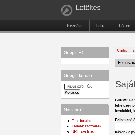
Letöltés
Kezdőlap
Felirat
Fórum
Címlap
→
S
Google +1
Felhaszná
Google kereső
Sajá
CitroMail-e
lehetőség p
Navigáció
leveleidet, 
Felhasználó
Friss tartalom
Kedvelt szoftverek
URL rövidítés
Írásjelek a p