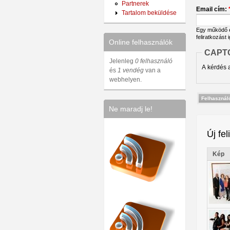
Partnerek
Email cím:
Tartalom beküldése
Egy működő em
feliratkozást 
Online felhasználók
CAPT
Jelenleg
0 felhasználó
A kérdés a
és
1 vendég
van a
webhelyen.
Ne maradj le!
Új fel
Kép