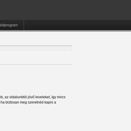
édprogram
, az oldalunktól jövő leveleket, így nincs
t ha biztosan meg szeretnéd kapni a