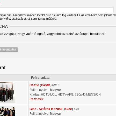
*
ail cím. A rendszer minden levelet erre a címre fog küldeni. Ez az email cím nem jelenik meg
igénylő szolgáltatásoknál kerül felhasználásra.
CHA
zt vizsgálja, hogy valós látogató, vagy robot szeretné az űrlapot beküldeni.
irat
Felirat adatai
Castle
(
Castle
) 6x10
Felirat nyelve:
Magyar
Kiadás: HDTV-LOL, HDTV-AFG, 720p-DiMENSiON
Részletek
Glee - Sztárok leszünk!
(
Glee
) 5x6
Felirat nyelve:
Magyar