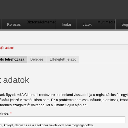
Biztonság
Internet
Multimédia
Keresés
Irodai
Játék
Seg
aját adatok
ló létrehozása
Belépés
Elfelejtett jelszó
t adatok
sek figyelem!
A Citromail rendszere esetenként visszadobja a regisztrációs és egyéb
éldául jelszó visszaállításra sem. Ez a probléma nem csak nálunk jelentkezik, tehá
érdemes szolgáltatót váltanod. Mi a Gmailt tudjuk ajánlani.
i név:
*
ont, kötőjel, aláhúzás és a szóközök kivételével nem megengedettek.