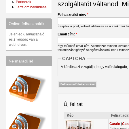
Partnerek
szolgáltatót váltanod. Mi
Tartalom beküldése
Felhasználói név:
*
Online felhasználók
Írásjelek a pont, kötőjel, aláhúzás és a szóközök 
Email cím:
*
Jelenleg
0 felhasználó
és
1 vendég
van a
webhelyen.
Egy működő email cím. A rendszer minden levelet err
feliratkozást igénylő szolgáltatásoknál kerül felhas
CAPTCHA
Ne maradj le!
A kérdés azt vizsgálja, hogy valós látogató,
Új felirat
Kép
Felirat ada
Castle
(
Cas
Felirat nyel