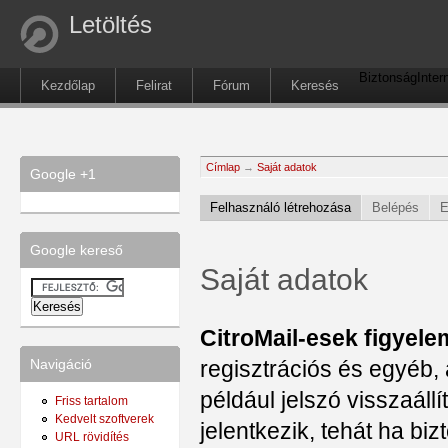
Letöltés
Biztonság
Inter
Kezdőlap
Felirat
Fórum
Keresés
Címlap
→
Saját adatok
Google +1
Felhasználó létrehozása
Belépés
E
Google kereső
Saját adatok
CitroMail-esek figyele
regisztrációs és egyéb, 
Navigáció
például jelszó visszaál
Friss tartalom
Kedvelt szoftverek
jelentkezik, tehát ha b
URL rövidítés