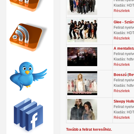
Kiadás: HD
Részletek
Glee - Sztá
Felirat nyel
Kiadás: HD
Részletek
A mentalist
Felirat nyel
Kiadás: hdtv
Részletek
Bosszú
(
Re
Felirat nyel
Kiadás: hdtv
Részletek
Sleepy Holl
Felirat nyel
Kiadás: HD
Részletek
Tovább a felirat keresőhöz.