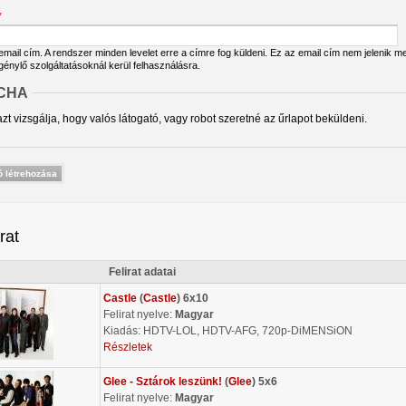
*
ail cím. A rendszer minden levelet erre a címre fog küldeni. Ez az email cím nem jelenik meg
igénylő szolgáltatásoknál kerül felhasználásra.
CHA
zt vizsgálja, hogy valós látogató, vagy robot szeretné az űrlapot beküldeni.
irat
Felirat adatai
Castle
(
Castle
) 6x10
Felirat nyelve:
Magyar
Kiadás: HDTV-LOL, HDTV-AFG, 720p-DiMENSiON
Részletek
Glee - Sztárok leszünk!
(
Glee
) 5x6
Felirat nyelve:
Magyar