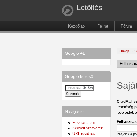
Letöltés
Kezdőlap
Felirat
Fórum
Címlap
→
S
Google +1
Felhaszná
Google kereső
Sajá
CitroMail-e
lehetőség p
Navigáció
leveleidet, 
Felhasználó
Friss tartalom
Kedvelt szoftverek
URL rövidítés
Írásjelek a p