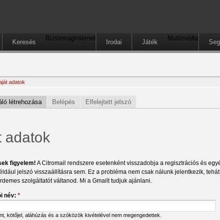
Biztonság
Internet
Multimédia
Keresés
Irodai
Játék
Seg
aját adatok
ló létrehozása
Belépés
Elfelejtett jelszó
t adatok
sek figyelem!
A Citromail rendszere esetenként visszadobja a regisztrációs és egyéb
éldául jelszó visszaállításra sem. Ez a probléma nem csak nálunk jelentkezik, tehá
érdemes szolgáltatót váltanod. Mi a Gmailt tudjuk ajánlani.
i név:
*
ont, kötőjel, aláhúzás és a szóközök kivételével nem megengedettek.