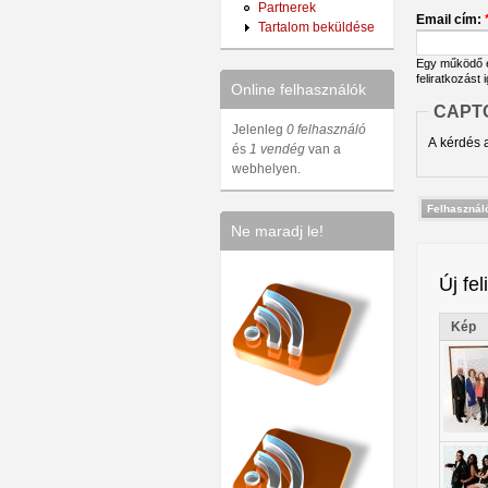
Partnerek
Email cím:
Tartalom beküldése
Egy működő em
feliratkozást 
Online felhasználók
CAPT
Jelenleg
0 felhasználó
A kérdés a
és
1 vendég
van a
webhelyen.
Ne maradj le!
Új fel
Kép