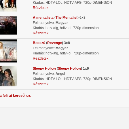
Kiadás: HDTV-LOL, HDTV-AFG, 720p-DiMENSiON
Részletek
A mentalista
(
The Mentalist
) 6x8
Felirat nyelve:
Magyar
Kiadás: hdtv-afg, hdtv-lol, 720p-dimension
Részletek
Bosszú
(
Revenge
) 3x8
Felirat nyelve:
Magyar
Kiadás: hdtv-afg, hdtv-lol, 720p-dimension
Részletek
Sleepy Hollow
(
Sleepy Hollow
) 1x9
Felirat nyelve:
Angol
Kiadás: HDTV-LOL, HDTV-AFG, 720p-DiMENSiON
Részletek
a felirat keresőhöz.