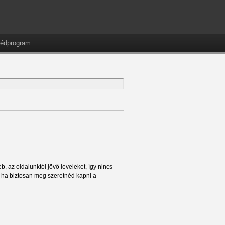
édprogram
, az oldalunktól jövő leveleket, így nincs
t ha biztosan meg szeretnéd kapni a