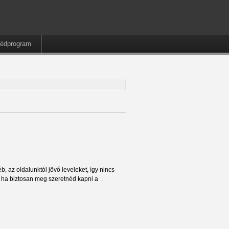
édprogram
, az oldalunktól jövő leveleket, így nincs
t ha biztosan meg szeretnéd kapni a