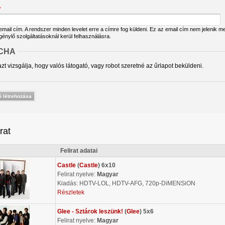
*
ail cím. A rendszer minden levelet erre a címre fog küldeni. Ez az email cím nem jelenik meg
igénylő szolgáltatásoknál kerül felhasználásra.
CHA
zt vizsgálja, hogy valós látogató, vagy robot szeretné az űrlapot beküldeni.
irat
Felirat adatai
Castle
(
Castle
) 6x10
Felirat nyelve:
Magyar
Kiadás: HDTV-LOL, HDTV-AFG, 720p-DiMENSiON
Részletek
Glee - Sztárok leszünk!
(
Glee
) 5x6
Felirat nyelve:
Magyar