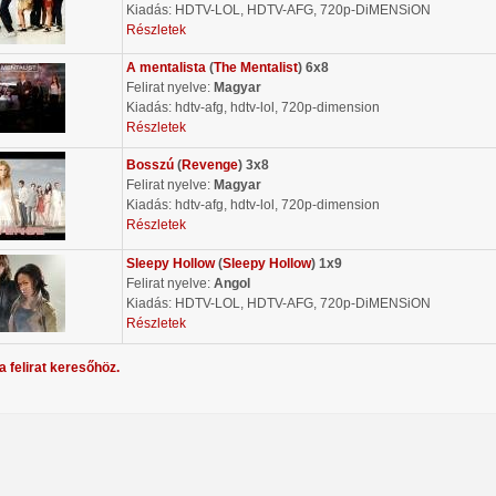
Kiadás: HDTV-LOL, HDTV-AFG, 720p-DiMENSiON
Részletek
A mentalista
(
The Mentalist
) 6x8
Felirat nyelve:
Magyar
Kiadás: hdtv-afg, hdtv-lol, 720p-dimension
Részletek
Bosszú
(
Revenge
) 3x8
Felirat nyelve:
Magyar
Kiadás: hdtv-afg, hdtv-lol, 720p-dimension
Részletek
Sleepy Hollow
(
Sleepy Hollow
) 1x9
Felirat nyelve:
Angol
Kiadás: HDTV-LOL, HDTV-AFG, 720p-DiMENSiON
Részletek
a felirat keresőhöz.