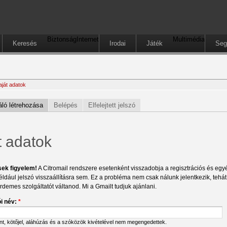
Biztonság
Internet
Multimédia
Keresés
Irodai
Játék
Seg
aját adatok
ló létrehozása
Belépés
Elfelejtett jelszó
t adatok
sek figyelem!
A Citromail rendszere esetenként visszadobja a regisztrációs és egyéb
éldául jelszó visszaállításra sem. Ez a probléma nem csak nálunk jelentkezik, tehá
érdemes szolgáltatót váltanod. Mi a Gmailt tudjuk ajánlani.
i név:
*
ont, kötőjel, aláhúzás és a szóközök kivételével nem megengedettek.