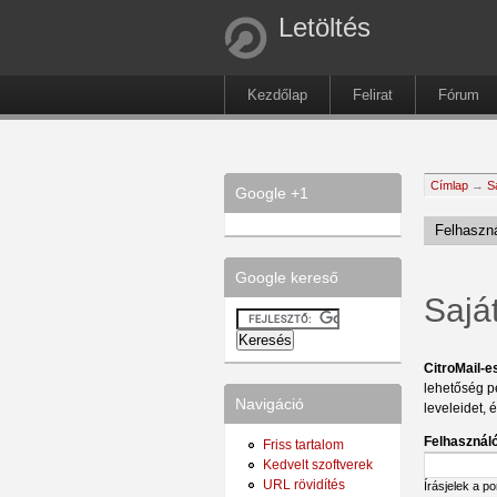
Letöltés
Kezdőlap
Felirat
Fórum
Címlap
→
S
Google +1
Felhaszná
Google kereső
Sajá
CitroMail-e
lehetőség p
Navigáció
leveleidet, 
Felhasználó
Friss tartalom
Kedvelt szoftverek
URL rövidítés
Írásjelek a p