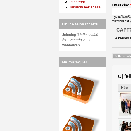
Partnerek
Email cím:
Tartalom beküldése
Egy működő em
feliratkozást 
Online felhasználók
CAPT
Jelenleg
0 felhasználó
A kérdés a
és
1 vendég
van a
webhelyen.
Ne maradj le!
Új fel
Kép