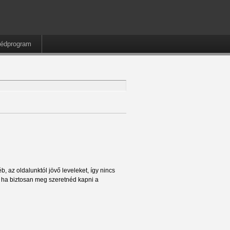
édprogram
, az oldalunktól jövő leveleket, így nincs
t ha biztosan meg szeretnéd kapni a