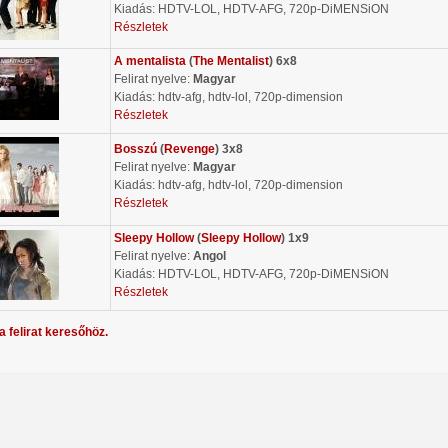
Kiadás: HDTV-LOL, HDTV-AFG, 720p-DiMENSiON
Részletek
A mentalista
(
The Mentalist
) 6x8
Felirat nyelve:
Magyar
Kiadás: hdtv-afg, hdtv-lol, 720p-dimension
Részletek
Bosszú
(
Revenge
) 3x8
Felirat nyelve:
Magyar
Kiadás: hdtv-afg, hdtv-lol, 720p-dimension
Részletek
Sleepy Hollow
(
Sleepy Hollow
) 1x9
Felirat nyelve:
Angol
Kiadás: HDTV-LOL, HDTV-AFG, 720p-DiMENSiON
Részletek
a felirat keresőhöz.