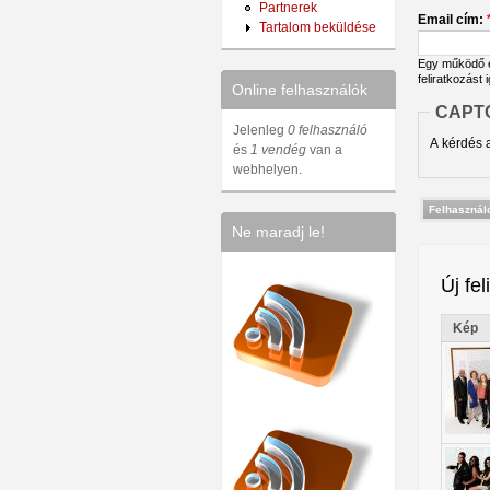
Partnerek
Email cím:
Tartalom beküldése
Egy működő em
feliratkozást 
Online felhasználók
CAPT
Jelenleg
0 felhasználó
A kérdés a
és
1 vendég
van a
webhelyen.
Ne maradj le!
Új fel
Kép