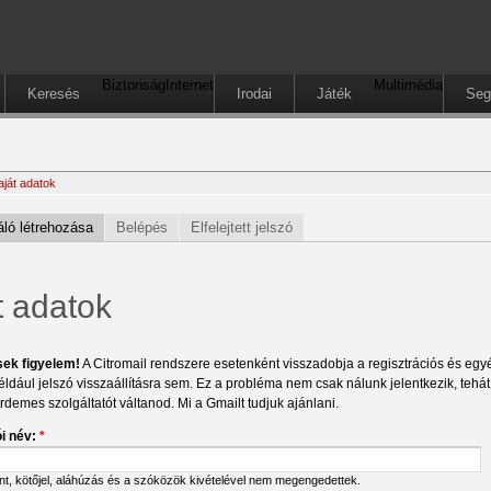
Biztonság
Internet
Multimédia
Keresés
Irodai
Játék
Seg
aját adatok
ló létrehozása
Belépés
Elfelejtett jelszó
t adatok
sek figyelem!
A Citromail rendszere esetenként visszadobja a regisztrációs és egyéb
éldául jelszó visszaállításra sem. Ez a probléma nem csak nálunk jelentkezik, tehá
érdemes szolgáltatót váltanod. Mi a Gmailt tudjuk ajánlani.
i név:
*
ont, kötőjel, aláhúzás és a szóközök kivételével nem megengedettek.