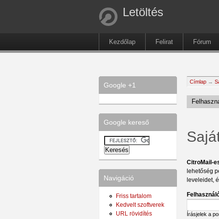
Letöltés
Kezdőlap
Felirat
Fórum
Címlap
→
S
Google +1
Felhaszná
Google kereső
Sajá
CitroMail-e
lehetőség p
Navigáció
leveleidet, 
Felhasználó
Friss tartalom
Kedvelt szoftverek
URL rövidítés
Írásjelek a p