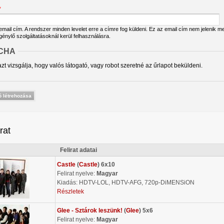
*
ail cím. A rendszer minden levelet erre a címre fog küldeni. Ez az email cím nem jelenik meg
igénylő szolgáltatásoknál kerül felhasználásra.
CHA
zt vizsgálja, hogy valós látogató, vagy robot szeretné az űrlapot beküldeni.
irat
Felirat adatai
Castle
(
Castle
) 6x10
Felirat nyelve:
Magyar
Kiadás: HDTV-LOL, HDTV-AFG, 720p-DiMENSiON
Részletek
Glee - Sztárok leszünk!
(
Glee
) 5x6
Felirat nyelve:
Magyar