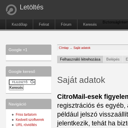
Letöltés
Biztonság
Inter
Kezdőlap
Felirat
Fórum
Keresés
Címlap
→
Saját adatok
Google +1
Felhasználó létrehozása
Belépés
E
Google kereső
Saját adatok
CitroMail-esek figyele
regisztrációs és egyéb, 
Navigáció
például jelszó visszaál
Friss tartalom
Kedvelt szoftverek
jelentkezik, tehát ha b
URL rövidítés