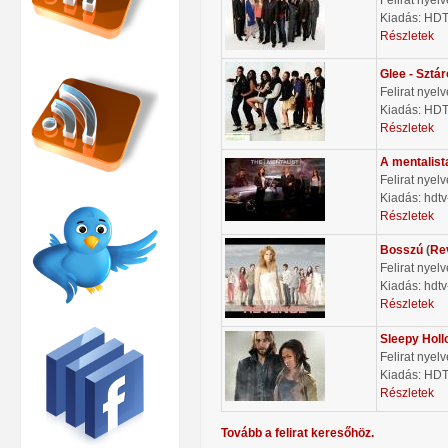
Kiadás: HD
Részletek
Glee - Sztá
Felirat nyel
Kiadás: HD
Részletek
A mentalist
Felirat nyel
Kiadás: hdtv
Részletek
Bosszú
(
Re
Felirat nyel
Kiadás: hdtv
Részletek
Sleepy Holl
Felirat nyel
Kiadás: HD
Részletek
Tovább a felirat keresőhöz.