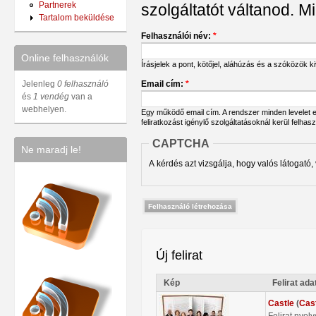
Partnerek
szolgáltatót váltanod. Mi
Tartalom beküldése
Felhasználói név:
*
Online felhasználók
Írásjelek a pont, kötőjel, aláhúzás és a szóközök 
Email cím:
*
Jelenleg
0 felhasználó
és
1 vendég
van a
webhelyen.
Egy működő email cím. A rendszer minden levelet err
feliratkozást igénylő szolgáltatásoknál kerül felhas
CAPTCHA
Ne maradj le!
A kérdés azt vizsgálja, hogy valós látogató,
Új felirat
Kép
Felirat ada
Castle
(
Cas
Felirat nyel