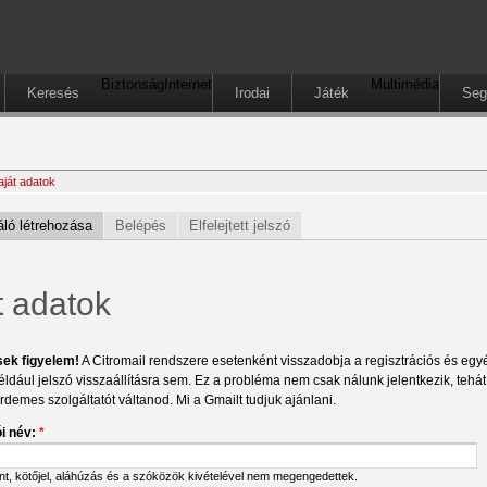
Biztonság
Internet
Multimédia
Keresés
Irodai
Játék
Seg
aját adatok
ló létrehozása
Belépés
Elfelejtett jelszó
t adatok
sek figyelem!
A Citromail rendszere esetenként visszadobja a regisztrációs és egyéb
éldául jelszó visszaállításra sem. Ez a probléma nem csak nálunk jelentkezik, tehá
érdemes szolgáltatót váltanod. Mi a Gmailt tudjuk ajánlani.
i név:
*
ont, kötőjel, aláhúzás és a szóközök kivételével nem megengedettek.