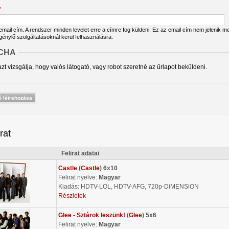
*
ail cím. A rendszer minden levelet erre a címre fog küldeni. Ez az email cím nem jelenik meg
igénylő szolgáltatásoknál kerül felhasználásra.
CHA
zt vizsgálja, hogy valós látogató, vagy robot szeretné az űrlapot beküldeni.
irat
Felirat adatai
Castle
(
Castle
) 6x10
Felirat nyelve:
Magyar
Kiadás: HDTV-LOL, HDTV-AFG, 720p-DiMENSiON
Részletek
Glee - Sztárok leszünk!
(
Glee
) 5x6
Felirat nyelve:
Magyar