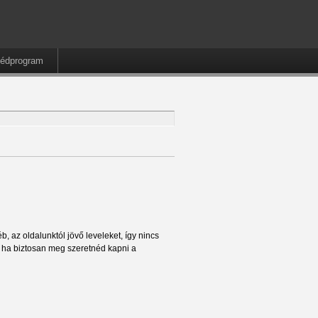
édprogram
, az oldalunktól jövő leveleket, így nincs
t ha biztosan meg szeretnéd kapni a