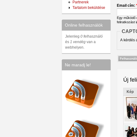
Partnerek
Email cím:
Tartalom beküldése
Egy működő em
feliratkozást 
Online felhasználók
CAPT
Jelenleg
0 felhasználó
A kérdés a
és
1 vendég
van a
webhelyen.
Ne maradj le!
Új fel
Kép