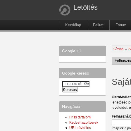
Letöltés
Kezdőlap
Felirat
Fórum
Címlap
→
S
Google +1
Felhaszná
Google kereső
Sajá
CitroMail-e
lehetőség p
Navigáció
leveleidet, 
Felhasználó
Friss tartalom
Kedvelt szoftverek
URL rövidítés
Írásjelek a p