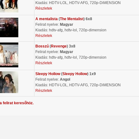
Kiadás: HDTV-LOL, HDTV-AFG, 720p-DiMENSiON
Részletek
A mentalista
(
The Mentalist
) 6x8
Felirat nyelve:
Magyar
Kiadás: hdtv-afg, hdtv-lol, 720p-dimension
Részletek
Bosszú
(
Revenge
) 3x8
Felirat nyelve:
Magyar
Kiadás: hdtv-afg, hdtv-lol, 720p-dimension
Részletek
Sleepy Hollow
(
Sleepy Hollow
) 1x9
Felirat nyelve:
Angol
Kiadás: HDTV-LOL, HDTV-AFG, 720p-DiMENSiON
Részletek
a felirat keresőhöz.