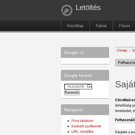
Letöltés
Kezdőlap
Felirat
Fórum
Címlap
→
S
Google +1
Felhaszná
Google kereső
Sajá
CitroMail-e
lehetőség p
Navigáció
leveleidet, 
Felhasználó
Friss tartalom
Kedvelt szoftverek
URL rövidítés
Írásjelek a p