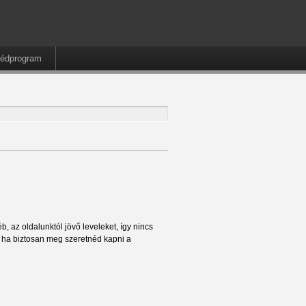
édprogram
, az oldalunktól jövő leveleket, így nincs
t ha biztosan meg szeretnéd kapni a