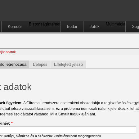
Biztonság
Internet
Multimédia
Keresés
Irodai
Játék
Seg
aját adatok
ló létrehozása
Belépés
Elfelejtett jelszó
t adatok
sek figyelem!
A Citromail rendszere esetenként visszadobja a regisztrációs és egyéb
éldául jelszó visszaállításra sem. Ez a probléma nem csak nálunk jelentkezik, tehá
érdemes szolgáltatót váltanod. Mi a Gmailt tudjuk ajánlani.
i név:
*
ont, kötőjel, aláhúzás és a szóközök kivételével nem megengedettek.