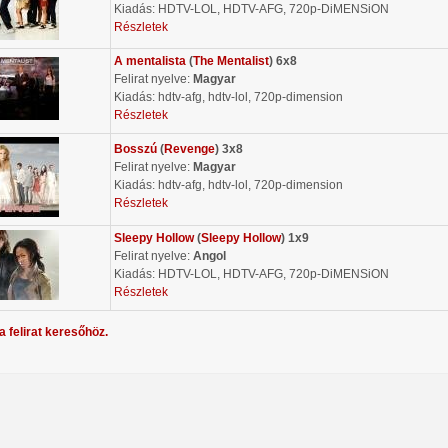
Kiadás: HDTV-LOL, HDTV-AFG, 720p-DiMENSiON
Részletek
A mentalista
(
The Mentalist
) 6x8
Felirat nyelve:
Magyar
Kiadás: hdtv-afg, hdtv-lol, 720p-dimension
Részletek
Bosszú
(
Revenge
) 3x8
Felirat nyelve:
Magyar
Kiadás: hdtv-afg, hdtv-lol, 720p-dimension
Részletek
Sleepy Hollow
(
Sleepy Hollow
) 1x9
Felirat nyelve:
Angol
Kiadás: HDTV-LOL, HDTV-AFG, 720p-DiMENSiON
Részletek
a felirat keresőhöz.