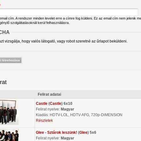
*
ail cím. A rendszer minden levelet erre a címre fog küldeni. Ez az email cím nem jelenik meg
igénylő szolgáltatásoknál kerül felhasználásra.
CHA
zt vizsgálja, hogy valós látogató, vagy robot szeretné az űrlapot beküldeni.
irat
Felirat adatai
Castle
(
Castle
) 6x10
Felirat nyelve:
Magyar
Kiadás: HDTV-LOL, HDTV-AFG, 720p-DiMENSiON
Részletek
Glee - Sztárok leszünk!
(
Glee
) 5x6
Felirat nyelve:
Magyar