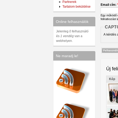
Partnerek
Email cím:
Tartalom beküldése
Egy működő em
feliratkozást 
Online felhasználók
CAPT
Jelenleg
0 felhasználó
A kérdés a
és
1 vendég
van a
webhelyen.
Ne maradj le!
Új fel
Kép