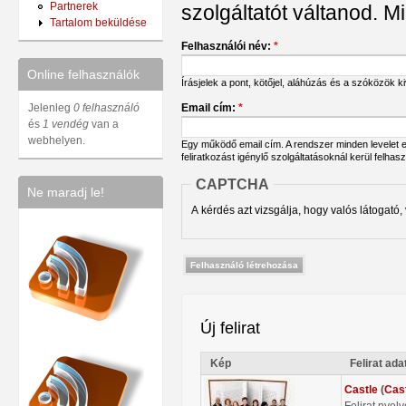
Partnerek
szolgáltatót váltanod. Mi
Tartalom beküldése
Felhasználói név:
*
Online felhasználók
Írásjelek a pont, kötőjel, aláhúzás és a szóközök 
Email cím:
*
Jelenleg
0 felhasználó
és
1 vendég
van a
webhelyen.
Egy működő email cím. A rendszer minden levelet err
feliratkozást igénylő szolgáltatásoknál kerül felhas
CAPTCHA
Ne maradj le!
A kérdés azt vizsgálja, hogy valós látogató,
Új felirat
Kép
Felirat ada
Castle
(
Cas
Felirat nyel