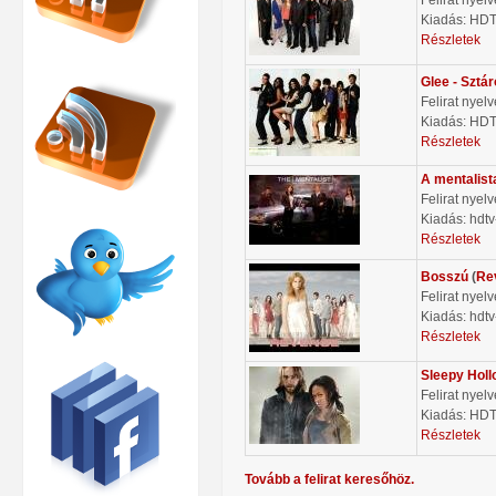
Kiadás: HD
Részletek
Glee - Sztá
Felirat nyel
Kiadás: HD
Részletek
A mentalist
Felirat nyel
Kiadás: hdtv
Részletek
Bosszú
(
Re
Felirat nyel
Kiadás: hdtv
Részletek
Sleepy Holl
Felirat nyel
Kiadás: HD
Részletek
Tovább a felirat keresőhöz.