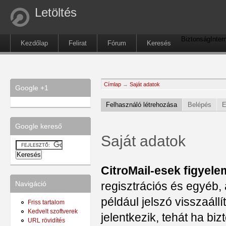
Letöltés
Biztonság
Inter
Kezdőlap
Felirat
Fórum
Keresés
Címlap
→
Saját adatok
Google +1
Felhasználó létrehozása
Belépés
E
Google kereső
Saját adatok
CitroMail-esek figyele
regisztrációs és egyéb, 
Navigáció
például jelszó visszaál
Friss tartalom
Kedvelt szoftverek
jelentkezik, tehát ha b
URL rövidítés