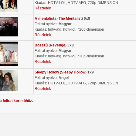
Kiadás: HDTV-LOL, HDTV-AFG, 720p-DiMENSiON
Részletek
A mentalista
(
The Mentalist
) 6x8
Felirat nyelve:
Magyar
Kiadás: hdtv-afg, hdtv-lol, 720p-dimension
Részletek
Bosszú
(
Revenge
) 3x8
Felirat nyelve:
Magyar
Kiadás: hdtv-afg, hdtv-lol, 720p-dimension
Részletek
Sleepy Hollow
(
Sleepy Hollow
) 1x9
Felirat nyelve:
Angol
Kiadás: HDTV-LOL, HDTV-AFG, 720p-DiMENSiON
Részletek
a felirat keresőhöz.