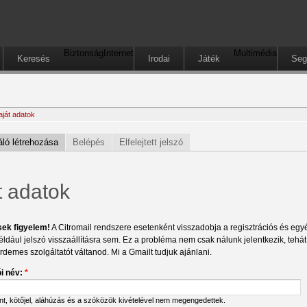
Biztonság
Internet
Multimédia
Keresés
Irodai
Játék
Seg
aját adatok
ló létrehozása
Belépés
Elfelejtett jelszó
t adatok
sek figyelem!
A Citromail rendszere esetenként visszadobja a regisztrációs és egyéb
éldául jelszó visszaállításra sem. Ez a probléma nem csak nálunk jelentkezik, tehá
érdemes szolgáltatót váltanod. Mi a Gmailt tudjuk ajánlani.
i név:
*
ont, kötőjel, aláhúzás és a szóközök kivételével nem megengedettek.