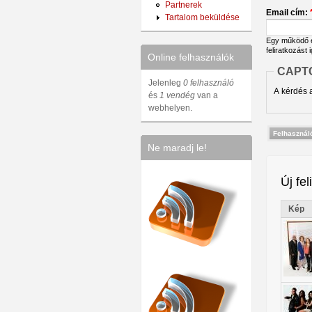
Partnerek
Email cím:
Tartalom beküldése
Egy működő em
feliratkozást 
Online felhasználók
CAPT
Jelenleg
0 felhasználó
A kérdés a
és
1 vendég
van a
webhelyen.
Ne maradj le!
Új fel
Kép