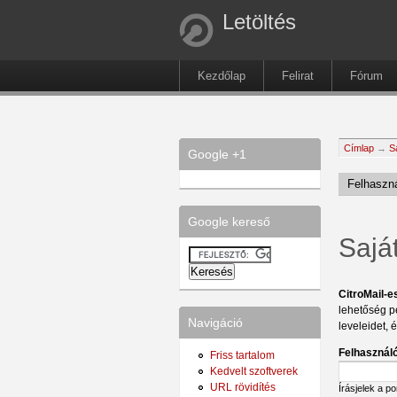
Letöltés
Kezdőlap
Felirat
Fórum
Címlap
→
S
Google +1
Felhaszná
Google kereső
Sajá
CitroMail-e
lehetőség p
Navigáció
leveleidet, 
Felhasználó
Friss tartalom
Kedvelt szoftverek
URL rövidítés
Írásjelek a p