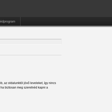
édprogram
, az oldalunktól jövő leveleket, így nincs
t ha biztosan meg szeretnéd kapni a