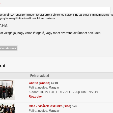
*
ail cím. A rendszer minden levelet erre a címre fog küldeni. Ez az email cím nem jelenik meg
igénylő szolgáltatásoknál kerül felhasználásra.
CHA
zt vizsgálja, hogy valós látogató, vagy robot szeretné az űrlapot beküldeni.
irat
Felirat adatai
Castle
(
Castle
) 6x10
Felirat nyelve:
Magyar
Kiadás: HDTV-LOL, HDTV-AFG, 720p-DiMENSiON
Részletek
Glee - Sztárok leszünk!
(
Glee
) 5x6
Felirat nyelve:
Magyar