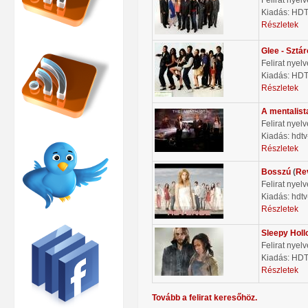
Kiadás: HD
Részletek
Glee - Sztá
Felirat nyel
Kiadás: HD
Részletek
A mentalist
Felirat nyel
Kiadás: hdtv
Részletek
Bosszú
(
Re
Felirat nyel
Kiadás: hdtv
Részletek
Sleepy Holl
Felirat nyel
Kiadás: HD
Részletek
Tovább a felirat keresőhöz.