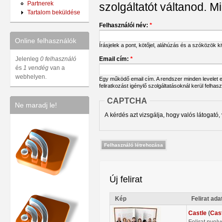
Partnerek
szolgáltatót váltanod. Mi
Tartalom beküldése
Felhasználói név:
*
Online felhasználók
Írásjelek a pont, kötőjel, aláhúzás és a szóközök 
Email cím:
*
Jelenleg
0 felhasználó
és
1 vendég
van a
webhelyen.
Egy működő email cím. A rendszer minden levelet err
feliratkozást igénylő szolgáltatásoknál kerül felhas
CAPTCHA
Ne maradj le!
A kérdés azt vizsgálja, hogy valós látogató,
Új felirat
Kép
Felirat ada
Castle
(
Cas
Felirat nyel