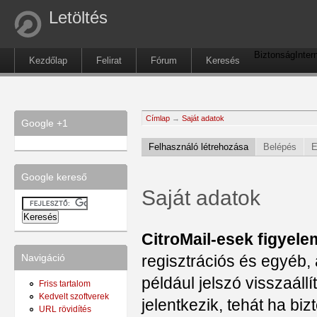
Letöltés
Biztonság
Inter
Kezdőlap
Felirat
Fórum
Keresés
Címlap
→
Saját adatok
Google +1
Felhasználó létrehozása
Belépés
E
Google kereső
Saját adatok
CitroMail-esek figyele
regisztrációs és egyéb, 
Navigáció
például jelszó visszaál
Friss tartalom
Kedvelt szoftverek
jelentkezik, tehát ha b
URL rövidítés