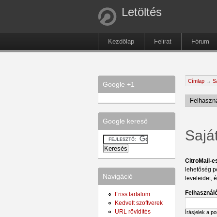
Letöltés
Kezdőlap
Felirat
Fórum
Címlap
→
S
Google +1
Felhaszná
Google kereső
Sajá
CitroMail-e
lehetőség p
Navigáció
leveleidet, 
Felhasználó
Friss tartalom
Kedvelt szoftverek
URL rövidítés
Írásjelek a p