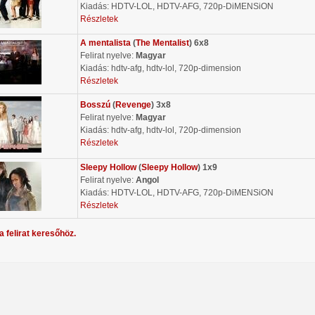
Kiadás: HDTV-LOL, HDTV-AFG, 720p-DiMENSiON
Részletek
A mentalista
(
The Mentalist
) 6x8
Felirat nyelve:
Magyar
Kiadás: hdtv-afg, hdtv-lol, 720p-dimension
Részletek
Bosszú
(
Revenge
) 3x8
Felirat nyelve:
Magyar
Kiadás: hdtv-afg, hdtv-lol, 720p-dimension
Részletek
Sleepy Hollow
(
Sleepy Hollow
) 1x9
Felirat nyelve:
Angol
Kiadás: HDTV-LOL, HDTV-AFG, 720p-DiMENSiON
Részletek
a felirat keresőhöz.