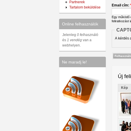
Partnerek
Email cím:
Tartalom beküldése
Egy működő em
feliratkozást 
Online felhasználók
CAPT
Jelenleg
0 felhasználó
A kérdés a
és
1 vendég
van a
webhelyen.
Ne maradj le!
Új fel
Kép