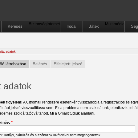
Biztonság
Internet
Multimédia
Keresés
Irodai
Játék
Seg
aját adatok
ló létrehozása
Belépés
Elfelejtett jelszó
t adatok
sek figyelem!
A Citromail rendszere esetenként visszadobja a regisztrációs és egyéb
éldául jelszó visszaállításra sem. Ez a probléma nem csak nálunk jelentkezik, tehá
érdemes szolgáltatót váltanod. Mi a Gmailt tudjuk ajánlani.
i név:
*
ont, kötőjel, aláhúzás és a szóközök kivételével nem megengedettek.