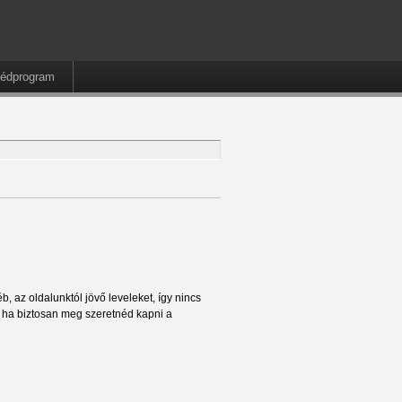
édprogram
, az oldalunktól jövő leveleket, így nincs
t ha biztosan meg szeretnéd kapni a