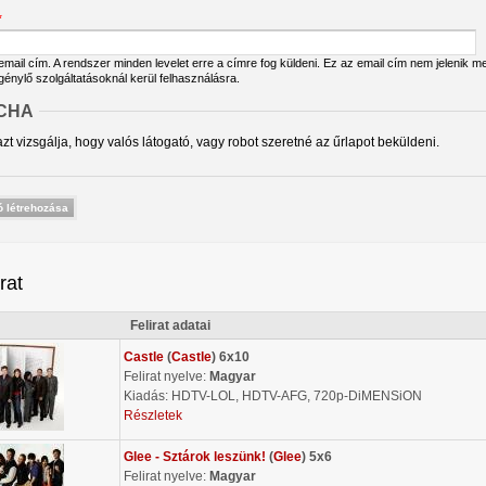
*
ail cím. A rendszer minden levelet erre a címre fog küldeni. Ez az email cím nem jelenik meg
igénylő szolgáltatásoknál kerül felhasználásra.
CHA
zt vizsgálja, hogy valós látogató, vagy robot szeretné az űrlapot beküldeni.
irat
Felirat adatai
Castle
(
Castle
) 6x10
Felirat nyelve:
Magyar
Kiadás: HDTV-LOL, HDTV-AFG, 720p-DiMENSiON
Részletek
Glee - Sztárok leszünk!
(
Glee
) 5x6
Felirat nyelve:
Magyar