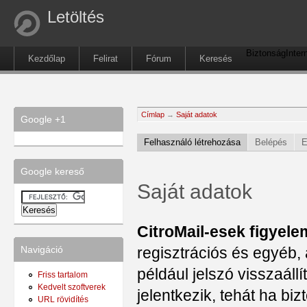
Letöltés
Biztonság
Inter
Kezdőlap
Felirat
Fórum
Keresés
Címlap
→
Saját adatok
Google +1
Felhasználó létrehozása
Belépés
E
Google kereső
Saját adatok
CitroMail-esek figyele
regisztrációs és egyéb, 
Navigáció
például jelszó visszaál
Friss tartalom
Kedvelt szoftverek
jelentkezik, tehát ha b
URL rövidítés