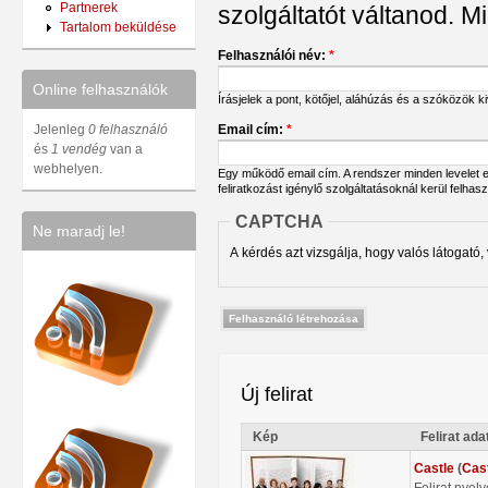
Partnerek
szolgáltatót váltanod. Mi
Tartalom beküldése
Felhasználói név:
*
Online felhasználók
Írásjelek a pont, kötőjel, aláhúzás és a szóközök 
Email cím:
*
Jelenleg
0 felhasználó
és
1 vendég
van a
webhelyen.
Egy működő email cím. A rendszer minden levelet err
feliratkozást igénylő szolgáltatásoknál kerül felhas
CAPTCHA
Ne maradj le!
A kérdés azt vizsgálja, hogy valós látogató,
Új felirat
Kép
Felirat ada
Castle
(
Cas
Felirat nyel