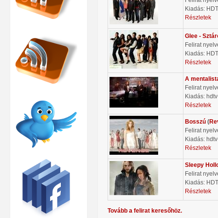
Kiadás: HD
Részletek
Glee - Sztá
Felirat nyel
Kiadás: HD
Részletek
A mentalist
Felirat nyel
Kiadás: hdtv
Részletek
Bosszú
(
Re
Felirat nyel
Kiadás: hdtv
Részletek
Sleepy Holl
Felirat nyel
Kiadás: HD
Részletek
Tovább a felirat keresőhöz.