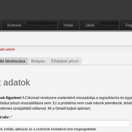
Biztonság
Internet
Multimédia
Keresés
Irodai
Játék
Seg
aját adatok
ló létrehozása
Belépés
Elfelejtett jelszó
t adatok
sek figyelem!
A Citromail rendszere esetenként visszadobja a regisztrációs és egyéb
éldául jelszó visszaállításra sem. Ez a probléma nem csak nálunk jelentkezik, tehá
érdemes szolgáltatót váltanod. Mi a Gmailt tudjuk ajánlani.
i név:
*
ont, kötőjel, aláhúzás és a szóközök kivételével nem megengedettek.