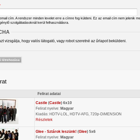
*
ail cím. A rendszer minden levelet erre a címre fog küldeni. Ez az email cím nem jelenik meg
igénylő szolgáltatásoknál kerül felhasználásra.
CHA
zt vizsgálja, hogy valós látogató, vagy robot szeretné az űrlapot beküldeni.
irat
Felirat adatai
Castle
(
Castle
) 6x10
Felirat nyelve:
Magyar
Kiadás: HDTV-LOL, HDTV-AFG, 720p-DiMENSiON
Részletek
Glee - Sztárok leszünk!
(
Glee
) 5x6
Felirat nyelve:
Magyar