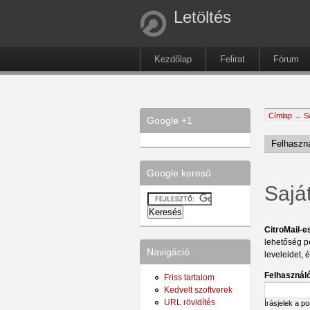
Letöltés
Kezdőlap
Felirat
Fórum
Címlap
→
S
Google +1
Felhaszná
Google kereső
Sajá
CitroMail-e
lehetőség p
Navigáció
leveleidet, 
Felhasználó
Friss tartalom
Kedvelt szoftverek
URL rövidítés
Írásjelek a p