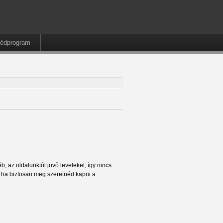
édprogram
, az oldalunktól jövő leveleket, így nincs
t ha biztosan meg szeretnéd kapni a