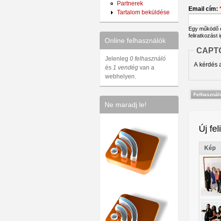
Partnerek
Email cím:
Tartalom beküldése
Egy működő em
feliratkozást 
Online felhasználók
CAPT
Jelenleg
0 felhasználó
A kérdés a
és
1 vendég
van a
webhelyen.
Ne maradj le!
Új fel
Kép