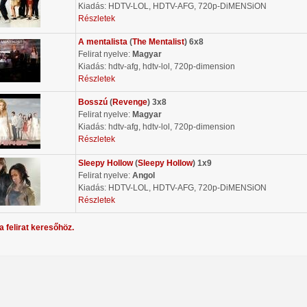
Kiadás: HDTV-LOL, HDTV-AFG, 720p-DiMENSiON
Részletek
A mentalista
(
The Mentalist
) 6x8
Felirat nyelve:
Magyar
Kiadás: hdtv-afg, hdtv-lol, 720p-dimension
Részletek
Bosszú
(
Revenge
) 3x8
Felirat nyelve:
Magyar
Kiadás: hdtv-afg, hdtv-lol, 720p-dimension
Részletek
Sleepy Hollow
(
Sleepy Hollow
) 1x9
Felirat nyelve:
Angol
Kiadás: HDTV-LOL, HDTV-AFG, 720p-DiMENSiON
Részletek
a felirat keresőhöz.