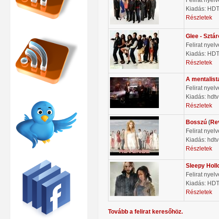
Kiadás: HD
Részletek
Glee - Sztá
Felirat nyel
Kiadás: HD
Részletek
A mentalist
Felirat nyel
Kiadás: hdtv
Részletek
Bosszú
(
Re
Felirat nyel
Kiadás: hdtv
Részletek
Sleepy Holl
Felirat nyel
Kiadás: HD
Részletek
Tovább a felirat keresőhöz.