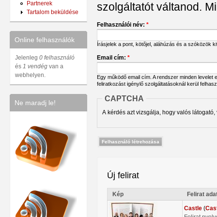
Partnerek
szolgáltatót váltanod. Mi
Tartalom beküldése
Felhasználói név:
*
Online felhasználók
Írásjelek a pont, kötőjel, aláhúzás és a szóközök 
Email cím:
*
Jelenleg
0 felhasználó
és
1 vendég
van a
webhelyen.
Egy működő email cím. A rendszer minden levelet err
feliratkozást igénylő szolgáltatásoknál kerül felhas
CAPTCHA
Ne maradj le!
A kérdés azt vizsgálja, hogy valós látogató,
Új felirat
Kép
Felirat ada
Castle
(
Cas
Felirat nyel