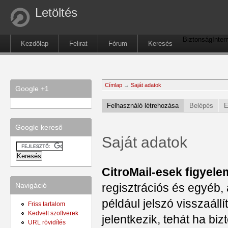
Letöltés
Biztonság
Inter
Kezdőlap
Felirat
Fórum
Keresés
Címlap
→
Saját adatok
Google +1
Felhasználó létrehozása
Belépés
E
Google kereső
Saját adatok
CitroMail-esek figyele
regisztrációs és egyéb, 
Navigáció
például jelszó visszaál
Friss tartalom
Kedvelt szoftverek
jelentkezik, tehát ha b
URL rövidítés