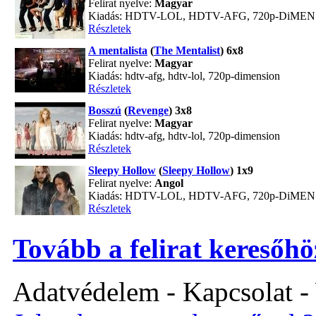
Felirat nyelve:
Magyar
Kiadás: HDTV-LOL, HDTV-AFG, 720p-DiME
Részletek
A mentalista
(
The Mentalist
) 6x8
Felirat nyelve:
Magyar
Kiadás: hdtv-afg, hdtv-lol, 720p-dimension
Részletek
Bosszú
(
Revenge
) 3x8
Felirat nyelve:
Magyar
Kiadás: hdtv-afg, hdtv-lol, 720p-dimension
Részletek
Sleepy Hollow
(
Sleepy Hollow
) 1x9
Felirat nyelve:
Angol
Kiadás: HDTV-LOL, HDTV-AFG, 720p-DiME
Részletek
Tovább a felirat keresőhö
Adatvédelem - Kapcsolat -