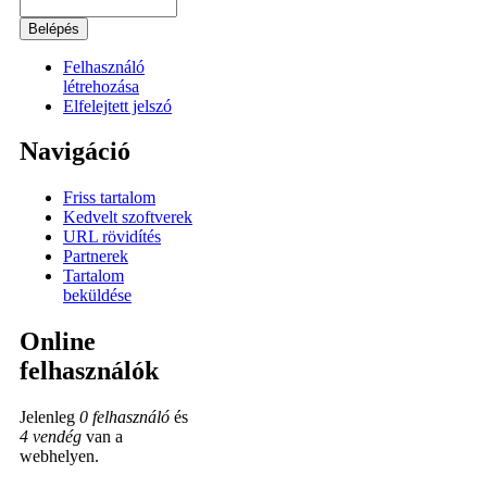
Felhasználó
létrehozása
Elfelejtett jelszó
Navigáció
Friss tartalom
Kedvelt szoftverek
URL rövidítés
Partnerek
Tartalom
beküldése
Online
felhasználók
Jelenleg
0 felhasználó
és
4 vendég
van a
webhelyen.