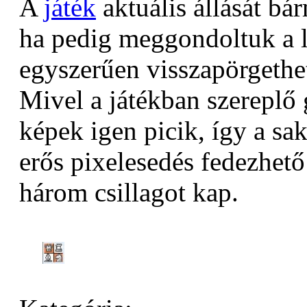
A
játék
aktuális állását bá
ha pedig meggondoltuk a 
egyszerűen visszapörgethet
Mivel a játékban szereplő 
képek igen picik, így a sa
erős pixelesedés fedezhető 
három csillagot kap.