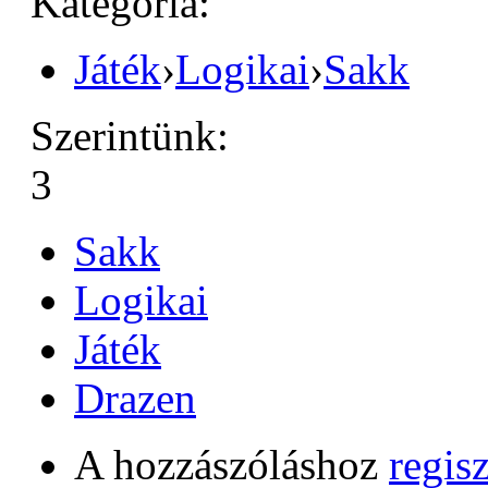
Kategória:
Játék
›
Logikai
›
Sakk
Szerintünk:
3
Sakk
Logikai
Játék
Drazen
A hozzászóláshoz
regisz