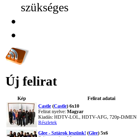
szükséges
Új felirat
Kép
Felirat adatai
Castle
(
Castle
) 6x10
Felirat nyelve:
Magyar
Kiadás: HDTV-LOL, HDTV-AFG, 720p-DiME
Részletek
Glee - Sztárok leszünk!
(
Glee
) 5x6