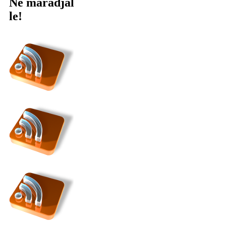
Ne maradjál
le!