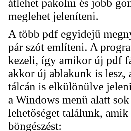
átlehet pakolni és jobb go
meglehet jeleníteni.
A több pdf egyidejű megny
pár szót említeni. A progr
kezeli, így amikor új pdf f
akkor új ablakunk is lesz
tálcán is elkülönülve jele
a Windows menü alatt sok 
lehetőséget találunk, amik 
böngészést: