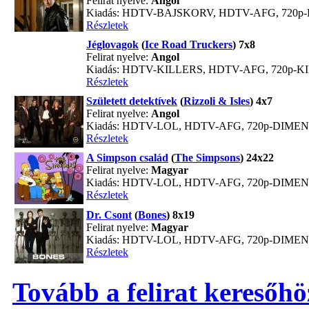
Felirat nyelve:
Angol
Kiadás: HDTV-BAJSKORV, HDTV-AFG, 720
Részletek
Jéglovagok
(
Ice Road Truckers
) 7x8
Felirat nyelve:
Angol
Kiadás: HDTV-KILLERS, HDTV-AFG, 720p-K
Részletek
Született detektívek
(
Rizzoli & Isles
) 4x7
Felirat nyelve:
Angol
Kiadás: HDTV-LOL, HDTV-AFG, 720p-DIME
Részletek
A Simpson család
(
The Simpsons
) 24x22
Felirat nyelve:
Magyar
Kiadás: HDTV-LOL, HDTV-AFG, 720p-DIME
Részletek
Dr. Csont
(
Bones
) 8x19
Felirat nyelve:
Magyar
Kiadás: HDTV-LOL, HDTV-AFG, 720p-DIME
Részletek
Tovább a felirat keresőhö