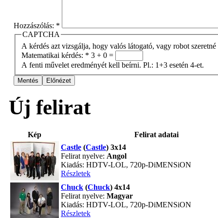
Hozzászólás:
*
CAPTCHA
A kérdés azt vizsgálja, hogy valós látogató, vagy robot szeretné
Matematikai kérdés:
*
3 + 0 =
A fenti művelet eredményét kell beírni. Pl.: 1+3 esetén 4-et.
Új felirat
Kép
Felirat adatai
Castle
(
Castle
) 3x14
Felirat nyelve:
Angol
Kiadás: HDTV-LOL, 720p-DiMENSiON
Részletek
Chuck
(
Chuck
) 4x14
Felirat nyelve:
Magyar
Kiadás: HDTV-LOL, 720p-DiMENSiON
Részletek