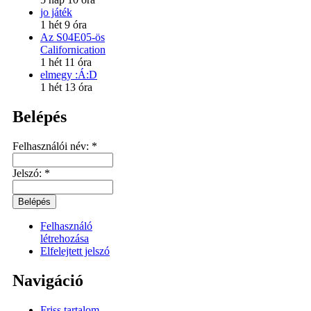
jo játék
1 hét 9 óra
Az S04E05-ös
Californication
1 hét 11 óra
elmegy :Á:D
1 hét 13 óra
Belépés
Felhasználói név:
*
Jelszó:
*
Felhasználó
létrehozása
Elfelejtett jelszó
Navigáció
Friss tartalom