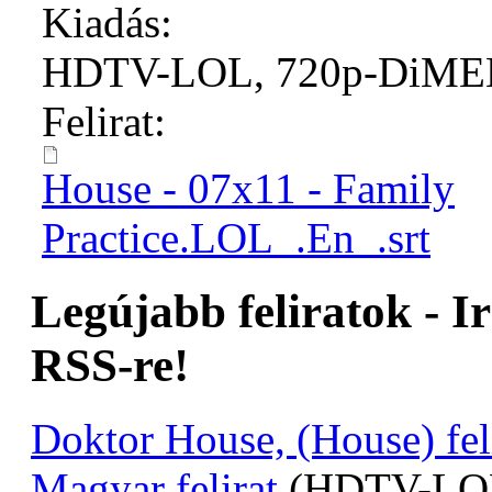
Kiadás:
HDTV-LOL, 720p-DiM
Felirat:
House - 07x11 - Family
Practice.LOL_.En_.srt
Legújabb feliratok - I
RSS-re!
Doktor House, (House) fel
Magyar felirat
(HDTV-LOL