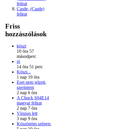
felirat
Castle, (Castle)
felirat
Friss
hozzászólások
köszi
10 óra 57
másodperc
jó
14 óra 51 perc
Köszi...
1 nap 19 óra
Eset nem jelzett,
szerintem
2 nap 6 óra
A Chuck S04E14
magyar felirat
2 nap 7 óra
Vírusos lett
3 nap 9 óra
Köszönöm szépen:
5 nap 10 óra