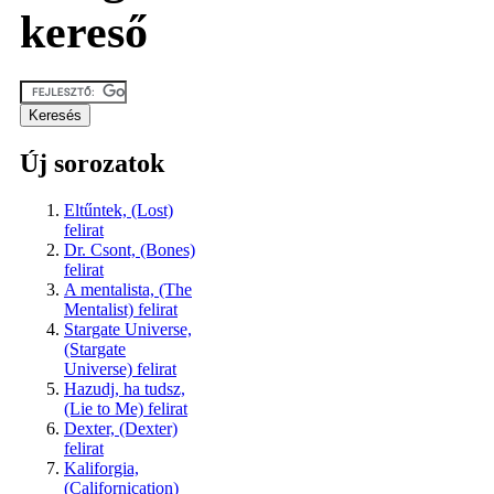
kereső
Új sorozatok
Eltűntek, (Lost)
felirat
Dr. Csont, (Bones)
felirat
A mentalista, (The
Mentalist) felirat
Stargate Universe,
(Stargate
Universe) felirat
Hazudj, ha tudsz,
(Lie to Me) felirat
Dexter, (Dexter)
felirat
Kaliforgia,
(Californication)