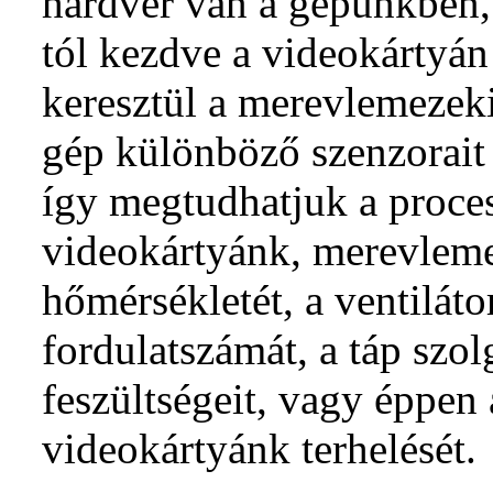
hardver van a gépünkben,
tól kezdve a videokártyá
keresztül a merevlemezeki
gép különböző szenzorait i
így megtudhatjuk a proce
videokártyánk, merevlem
hőmérsékletét, a ventiláto
fordulatszámát, a táp szolg
feszültségeit, vagy éppen
videokártyánk terhelését.