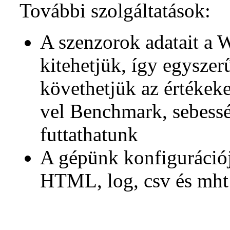
További szolgáltatások:
A szenzorok adatait a W
kitehetjük, így egysz
követhetjük az értéke
vel Benchmark, sebesség
futtathatunk
A gépünk konfigurációj
HTML, log, csv és mht