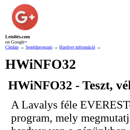
Letoltés.com
on Google+
Címlap
→
Segédprogram
→
Hardver infromáció
→
HWiNFO32
HWiNFO32 - Teszt, vé
A Lavalys féle EVEREST-
program, mely megmutatj