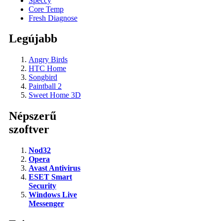
Speccy
Core Temp
Fresh Diagnose
Legújabb
Angry Birds
HTC Home
Songbird
Paintball 2
Sweet Home 3D
Népszerű
szoftver
Nod32
Opera
Avast Antivirus
ESET Smart
Security
Windows Live
Messenger