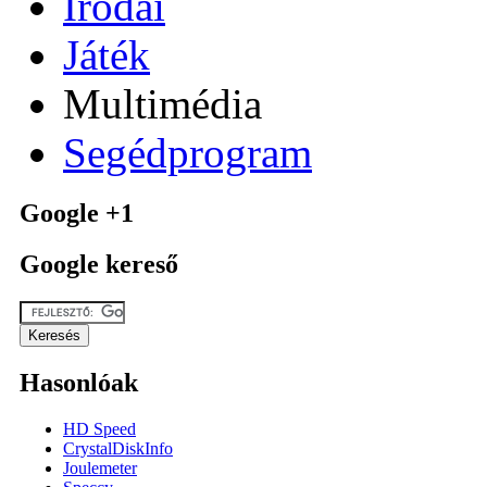
Irodai
Játék
Multimédia
Segédprogram
Google +1
Google kereső
Hasonlóak
HD Speed
CrystalDiskInfo
Joulemeter