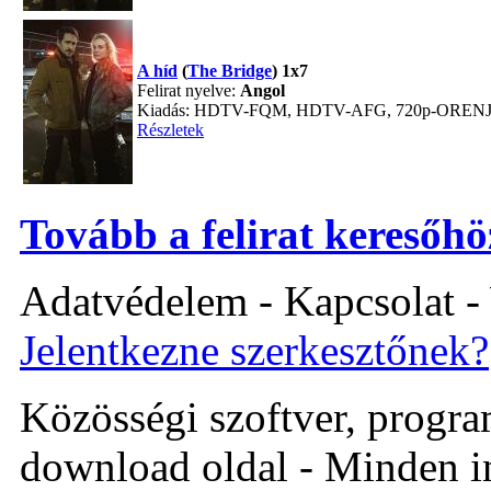
A híd
(
The Bridge
) 1x7
Felirat nyelve:
Angol
Kiadás: HDTV-FQM, HDTV-AFG, 720p-ORENJ
Részletek
Tovább a felirat keresőhö
Adatvédelem - Kapcsolat -
Jelentkezne szerkesztőnek?
Közösségi szoftver, program 
download oldal - Minden i