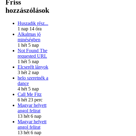
Friss
hozzászólások
Huszadik rész...
1 nap 14 óra
Alkalmas jó
minéségben
1 hét 5 nap
Not Found The
requested URL
1 hét 5 nap
Elcserélt lányok
3 hét 2 nap
helo szeretnék a
dance
4 hét 5 nap
Call Me Fitz
6 hét 23 perc
Magyar helyett
angol felirat
13 hét 6 nap
Magyar helyett
angol felirat
13 hét 6 nap