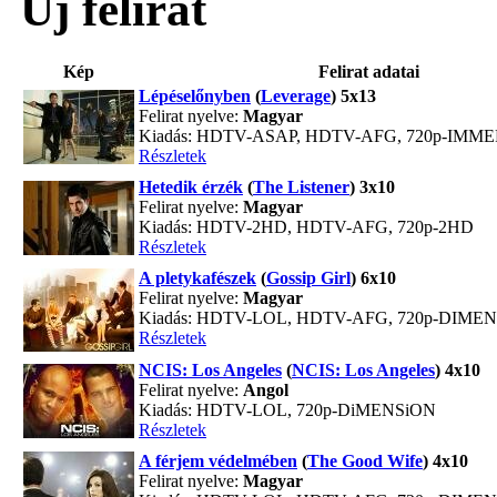
Új felirat
Kép
Felirat adatai
Lépéselőnyben
(
Leverage
) 5x13
Felirat nyelve:
Magyar
Kiadás: HDTV-ASAP, HDTV-AFG, 720p-IMM
Részletek
Hetedik érzék
(
The Listener
) 3x10
Felirat nyelve:
Magyar
Kiadás: HDTV-2HD, HDTV-AFG, 720p-2HD
Részletek
A pletykafészek
(
Gossip Girl
) 6x10
Felirat nyelve:
Magyar
Kiadás: HDTV-LOL, HDTV-AFG, 720p-DIME
Részletek
NCIS: Los Angeles
(
NCIS: Los Angeles
) 4x10
Felirat nyelve:
Angol
Kiadás: HDTV-LOL, 720p-DiMENSiON
Részletek
A férjem védelmében
(
The Good Wife
) 4x10
Felirat nyelve:
Magyar