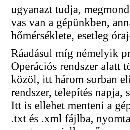
ugyanazt tudja, megmond
vas van a gépünkben, an
hőmérséklete, esetleg óraj
Ráadásul míg némelyik p
Operációs rendszer alatt t
közöl, itt három sorban el
rendszer, telepítés napja,
Itt is ellehet menteni a gé
.txt és .xml fájlba, nyomt