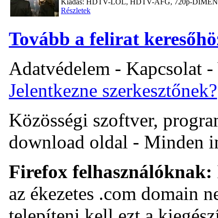
Kiadás: HDTV-LOL, HDTV-AFG, 720p-DIME
Részletek
Tovább a felirat keresőhö
Adatvédelem - Kapcsolat -
Jelentkezne szerkesztőnek?
Közösségi szoftver, program 
download oldal - Minden i
Firefox felhasználóknak:
az ékezetes .com domain ne
telepíteni kell ezt a kiegészí