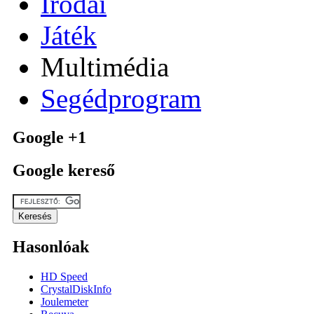
Irodai
Játék
Multimédia
Segédprogram
Google +1
Google kereső
Hasonlóak
HD Speed
CrystalDiskInfo
Joulemeter