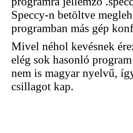
programra jellemző .specc
Speccy-n betöltve megleh
programban más gép konfi
Mivel néhol kevésnek ére
elég sok hasonló program 
nem is magyar nyelvű, íg
csillagot kap.