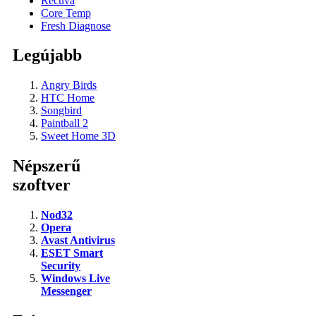
Recuva
Core Temp
Fresh Diagnose
Legújabb
Angry Birds
HTC Home
Songbird
Paintball 2
Sweet Home 3D
Népszerű
szoftver
Nod32
Opera
Avast Antivirus
ESET Smart
Security
Windows Live
Messenger