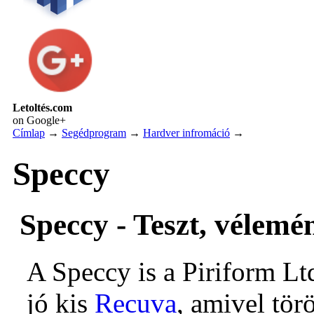
Letoltés.com
on Google+
Címlap
→
Segédprogram
→
Hardver infromáció
→
Speccy
Speccy - Teszt, vélemé
A Speccy is a Piriform Lt
jó kis
Recuva
, amivel tör