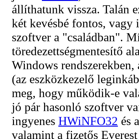
állíthatunk vissza. Talán 
két kevésbé fontos, vagy
szoftver a "családban". M
töredezettségmentesítő al
Windows rendszerekben, a
(az eszközkezelő leginká
meg, hogy működik-e val
jó pár hasonló szoftver va
ingyenes
HWiNFO32
és a
valamint a fizetős Everes