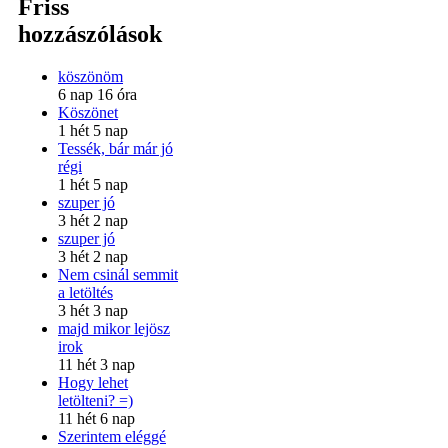
Friss
hozzászólások
köszönöm
6 nap 16 óra
Köszönet
1 hét 5 nap
Tessék, bár már jó
régi
1 hét 5 nap
szuper jó
3 hét 2 nap
szuper jó
3 hét 2 nap
Nem csinál semmit
a letöltés
3 hét 3 nap
majd mikor lejösz
irok
11 hét 3 nap
Hogy lehet
letölteni? =)
11 hét 6 nap
Szerintem eléggé