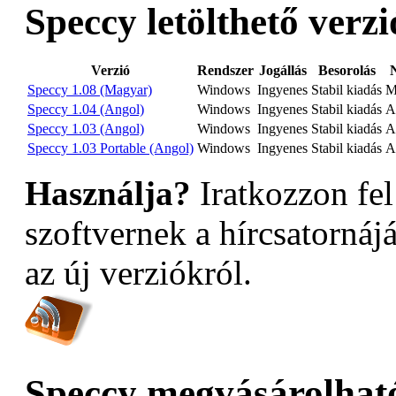
Speccy letölthető verzi
Verzió
Rendszer
Jogállás
Besorolás
Speccy 1.08 (Magyar)
Windows
Ingyenes
Stabil kiadás
M
Speccy 1.04 (Angol)
Windows
Ingyenes
Stabil kiadás
A
Speccy 1.03 (Angol)
Windows
Ingyenes
Stabil kiadás
A
Speccy 1.03 Portable (Angol)
Windows
Ingyenes
Stabil kiadás
A
Használja?
Iratkozzon fel
szoftvernek a hírcsatornáj
az új verziókról.
Speccy megvásárolható