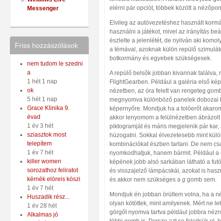
elérni pár opciót, többek között a nézőpontot
Messenger
Elvileg az autóvezetéshez használt kormá
használni a játékot, mivel az irányítás beál
észlelte a jelenlétét, de nyilván aki komo
Friss hozzászólások
a témával, azoknak külön repülő szimuláto
botkormány és egyebek szükségesek.
nem tudom le szedni
a
A repülő belsők jobban kivannak találva, 
1 hét 1 nap
FlightGearben. Például a galéria első kép
ok
nézetben, az óra felett van rengeteg gom
5 hét 1 nap
megnyomva különböző panelek dobozai k
Grace Klinika 9.
képernyőre. Mondjuk ha a tolóerőt akaro
évad
akkor lenyomom a felülnézetben ábrázolt
1 év 3 hét
piktogramját és máris megjelenik pár kar, 
sziasztok most
húzogatni. Sokkal élvezetesebb mint külön
telepítem
kombinációkat észben tartani. De nem cs
1 év 7 hét
nyomkodhatjuk, hanem bármit. Például a 
killer women
képének jobb alsó sarkában látható a fu
sorozathoz feliratot
és visszajelző lámpácskái, azokat is hasz
kérnék elöreis köszi
és akkor nem szükséges a
g
gomb sem.
1 év 7 hét
Mondjuk én jobban örültem volna, ha a 
Huszadik rész...
olyan kötöttek, mint amilyenek. Mért ne l
1 év 28 hét
görgőt nyomva tartva például jobbra nézni
Alkalmas jó
többi gomb is. Persze azt se felejtsük el