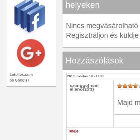
helyeken
Nincs megvásárolható ve
Regisztráljon és küldj
Hozzászólások
Letoltés.com
2010, október 10 - 17:31
on Google+
szengge(nem
ellenőrzött)
Majd me
Teteje