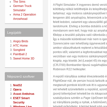
The Sims
A Flight Simulator X ingyenes demó verzi
German Truck
kötöttség nélkül letölthetjük és telepíthetj
Simulator
tartalmaz: egy motoros sárkányrepülővel l
Arma 2 Operation
tengeren álló anyahajóra, felvennünk a b
Arrowhead
felett ledobni, valamint egy utasszállító gé
landolnunk. Elvileg a bomba dobálós a k
mondanom sem kell, hogy már az anyahajó
Legújabb
főképp a leszálló pályára való ráfordulás
Így a második küldetéssel már nem is ige
Angry Birds
Szerencsére van lehetőség úgynevezett 
HTC Home
amikor választhatunk repteret a felszállás
Songbird
pontos időt, valamint a legfontosabbat re
Paintball 2
verzióban van egy motoros sárkányrepülő
Sweet Home 3D
kisgép, egy kisebb Jet (Learjet 45) és e
(CRJ700) Bombardier típusú sugárhajtású
Robinson R22 helikopter.
Népszerű szoftver
A repülő irányítása sokkal élvezetesebb é
FlightGear-nál, de persze hozzá tartozik az
megtanult gombok között sok itt is ugyanazt 
Nod32
vel lehetett szüneteltetni a repülést, azon
Opera
(pont)
billentyűvel lehetett be és kikapcsol
Avast Antivirus
szabályzásra szintén a
Page Up/Down
bil
ESET Smart
az irányításra pedig a nyilak, a futóművet p
Security
lehetett működtetni. A felület felett jobb
Windows Live