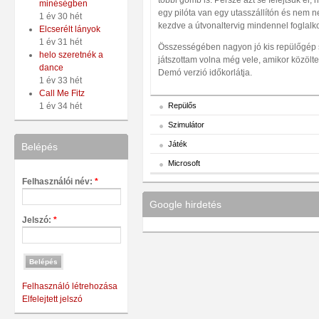
minéségben
egy pilóta van egy utasszállítón és nem nek
1 év 30 hét
kezdve a útvonaltervig mindennel foglalk
Elcserélt lányok
1 év 31 hét
Összességében nagyon jó kis repülőgép 
helo szeretnék a
játszottam volna még vele, amikor közölte,
dance
Demó verzió időkorlátja.
1 év 33 hét
Call Me Fitz
Repülős
1 év 34 hét
Szimulátor
Játék
Belépés
Microsoft
Felhasználói név:
*
Google hirdetés
Jelszó:
*
Felhasználó létrehozása
Elfelejtett jelszó