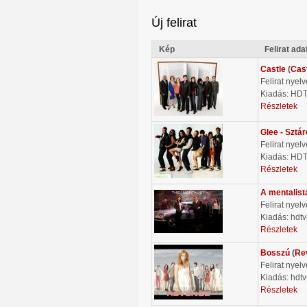
Új felirat
Kép
Felirat ada
Castle
(
Cas
Felirat nyel
Kiadás: HD
Részletek
Glee - Sztá
Felirat nyel
Kiadás: HD
Részletek
A mentalist
Felirat nyel
Kiadás: hdtv
Részletek
Bosszú
(
Re
Felirat nyel
Kiadás: hdtv
Részletek