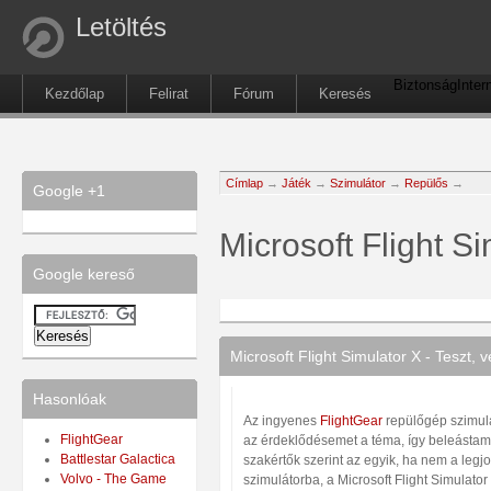
Letöltés
Biztonság
Inter
Kezdőlap
Felirat
Fórum
Keresés
Címlap
→
Játék
→
Szimulátor
→
Repülős
→
Google +1
Microsoft Flight S
Google kereső
Microsoft Flight Simulator X - Teszt, 
Hasonlóak
Az ingyenes
FlightGear
repülőgép szimulát
FlightGear
az érdeklődésemet a téma, így beleást
Battlestar Galactica
szakértők szerint az egyik, ha nem a leg
Volvo - The Game
szimulátorba, a Microsoft Flight Simulator