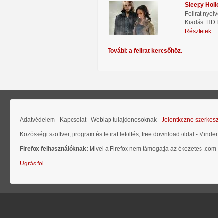
Sleepy Holl
Felirat nyel
Kiadás: HD
Részletek
Tovább a felirat keresőhöz.
Adatvédelem - Kapcsolat - Weblap tulajdonosoknak -
Jelentkezne szerkes
Közösségi szoftver, program és felirat letöltés, free download oldal - Minde
Firefox felhasználóknak:
Mivel a Firefox nem támogatja az ékezetes .com d
Ugrás fel