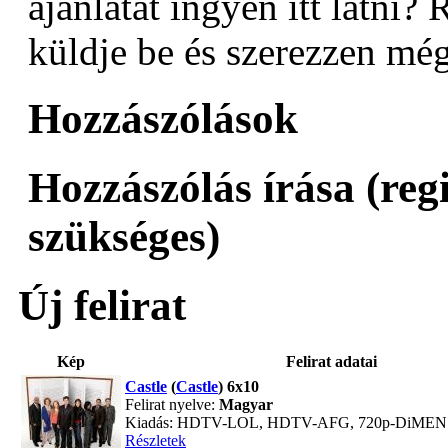
ajánlatát ingyen itt látni? 
küldje be és szerezzen még
Hozzászólások
Hozzászólás írása (reg
szükséges)
Új felirat
Kép
Felirat adatai
Castle
(
Castle
) 6x10
Felirat nyelve:
Magyar
Kiadás: HDTV-LOL, HDTV-AFG, 720p-DiME
Részletek