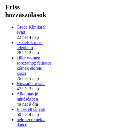
Friss
hozzászólások
Grace Klinika 9.
évad
22 hét 4 nap
sziasztok most
telepítem
26 hét 2 nap
killer women
sorozathoz feliratot
kérnék elöreis
köszi
26 hét 5 nap
Huszadik rész...
47 hét 3 nap
Alkalmas jó
minéségben
49 hét 9 óra
Elcserélt lányok
50 hét 4 nap
helo szeretnék a
dance