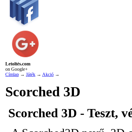
Letoltés.com
on Google+
Címlap
→
Játék
→
Akció
→
Scorched 3D
Scorched 3D - Teszt, v