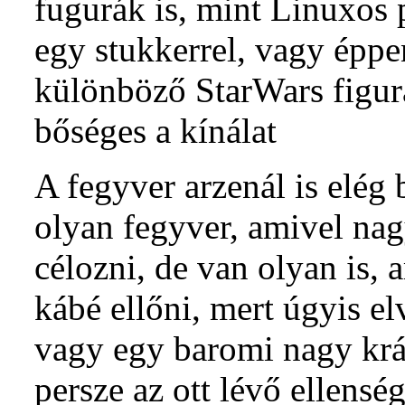
fugurák is, mint Linuxos 
egy stukkerrel, vagy éppe
különböző StarWars figur
bőséges a kínálat
A fegyver arzenál is elég 
olyan fegyver, amivel na
célozni, de van olyan is, 
kábé ellőni, mert úgyis elv
vagy egy baromi nagy krát
persze az ott lévő ellensé