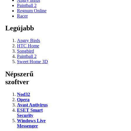
Angry Birds
Paintball 2
Regnum Online
Racer
Legújabb
Angry Birds
HTC Home
Songbird
Paintball 2
Sweet Home 3D
Népszerű
szoftver
Nod32
Opera
Avast Antivirus
ESET Smart
Security
Windows Live
Messenger