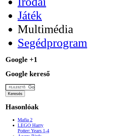
Irodai
Játék
Multimédia
Segédprogram
Google +1
Google kereső
Hasonlóak
Mafia 2
LEGO Harry
Potter: Years 1-4