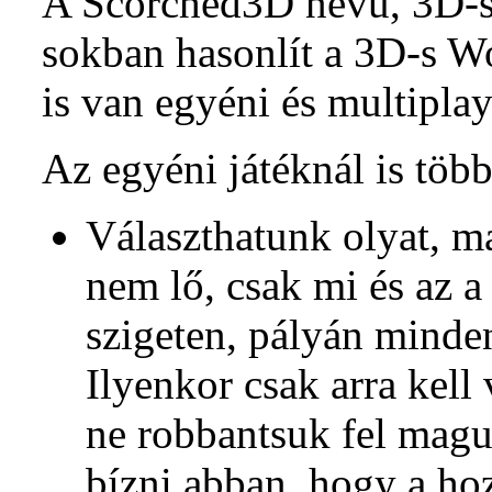
A Scorched3D nevű, 3D-s 
sokban hasonlít a 3D-s Wo
is van egyéni és multipla
Az egyéni játéknál is töb
Választhatunk olyat, ma
nem lő, csak mi és az a
szigeten, pályán minden
Ilyenkor csak arra kel
ne robbantsuk fel magu
bízni abban, hogy a ho