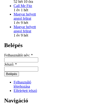
52 hét 10 óra
Call Me Fitz
1 év 1 hét
Magyar helyett
angol felirat
1 év 9 hét
Magyar helyett
angol felirat
1 év 9 hét
Belépés
Felhasználói név:
*
Jelszó:
*
Felhasználó
létrehozása
Elfelejtett jelszó
Navigáció