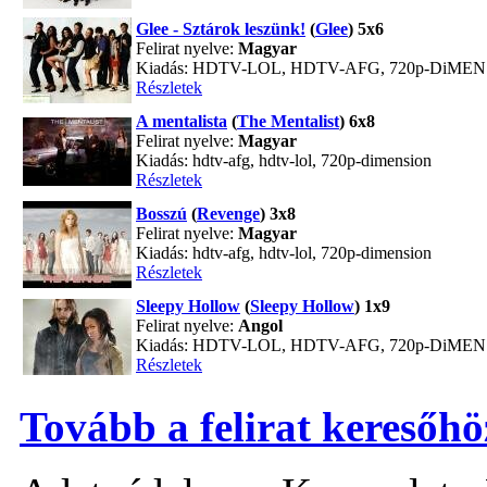
Glee - Sztárok leszünk!
(
Glee
) 5x6
Felirat nyelve:
Magyar
Kiadás: HDTV-LOL, HDTV-AFG, 720p-DiME
Részletek
A mentalista
(
The Mentalist
) 6x8
Felirat nyelve:
Magyar
Kiadás: hdtv-afg, hdtv-lol, 720p-dimension
Részletek
Bosszú
(
Revenge
) 3x8
Felirat nyelve:
Magyar
Kiadás: hdtv-afg, hdtv-lol, 720p-dimension
Részletek
Sleepy Hollow
(
Sleepy Hollow
) 1x9
Felirat nyelve:
Angol
Kiadás: HDTV-LOL, HDTV-AFG, 720p-DiME
Részletek
Tovább a felirat keresőhö