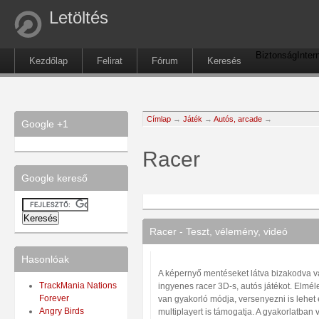
Letöltés
Biztonság
Inter
Kezdőlap
Felirat
Fórum
Keresés
Címlap
→
Játék
→
Autós, arcade
→
Google +1
Racer
Google kereső
Racer - Teszt, vélemény, videó
Hasonlóak
A képernyő mentéseket látva bizakodva v
TrackMania Nations
ingyenes racer 3D-s, autós játékot. Elméle
Forever
van gyakorló módja, versenyezni is lehet
Angry Birds
multiplayert is támogatja. A gyakorlatban 