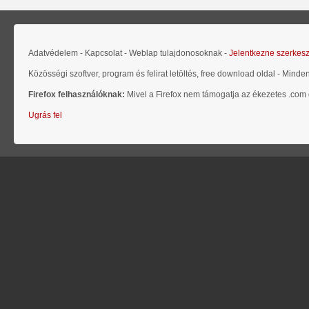
Adatvédelem - Kapcsolat - Weblap tulajdonosoknak -
Jelentkezne szerkes
Közösségi szoftver, program és felirat letöltés, free download oldal - Minde
Firefox felhasználóknak:
Mivel a Firefox nem támogatja az ékezetes .com d
Ugrás fel