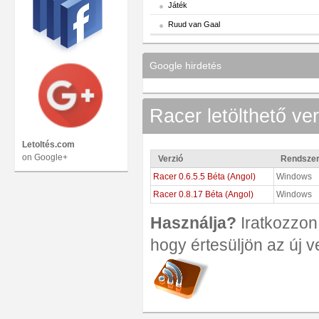
Játék
Ruud van Gaal
Google hirdetés
Racer letölthető ver
Letoltés.com
on Google+
Verzió
Rendsze
Racer 0.6.5.5 Béta (Angol)
Windows
Racer 0.8.17 Béta (Angol)
Windows
Használja?
Iratkozzon 
hogy értesüljön az új v