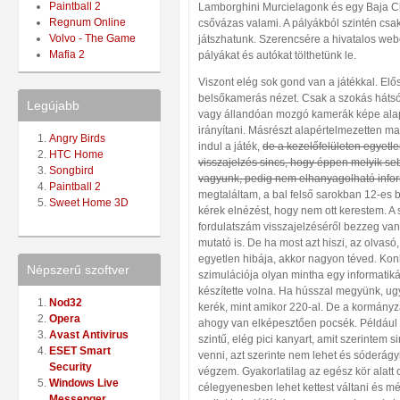
Paintball 2
Lamborghini Murcielagonk és egy Baja Cl
Regnum Online
csővázas valami. A pályákból szintén csa
Volvo - The Game
játszhatunk. Szerencsére a hivatalos web
Mafia 2
pályákat és autókat tölthetünk le.
Viszont elég sok gond van a játékkal. Elős
belsőkamerás nézet. Csak a szokás hátsó 
Legújabb
vagy állandóan mozgó kamerák képe alap
irányítani. Másrészt alapértelmezetten ma
Angry Birds
indul a játék,
de a kezelőfelületen egyetle
HTC Home
visszajelzés sincs, hogy éppen melyik s
Songbird
vagyunk, pedig nem elhanyagolható info
Paintball 2
megtaláltam, a bal felső sarokban 12-es 
Sweet Home 3D
kérek elnézést, hogy nem ott kerestem. A
fordulatszám visszajelzéséről bezzeg van 
mutató is. De ha most azt hiszi, az olvas
egyetlen hibája, akkor nagyon téved. Konk
Népszerű szoftver
szimulációja olyan mintha egy informatiká
készítette volna. Ha hússzal megyünk, u
Nod32
kerék, mint amikor 220-al. De a kormány
Opera
ahogy van elképesztően pocsék. Például 
Avast Antivirus
szintű, elég pici kanyart, amit szerintem 
ESET Smart
venni, azt szerinte nem lehet és sóderág
Security
végzem. Gyakorlatilag az egész kör alatt 
Windows Live
célegyenesben lehet kettest váltani és m
Messenger