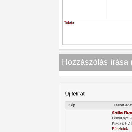
Teteje
Hozzászólás írása 
Új felirat
Kép
Felirat ada
Szólíts Fitz
Felirat nyel
Kiadás: HD
Részletek