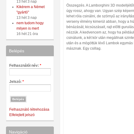
13 hét 3 nap
Összegzés. A Lamborghini 3D modelljétől 
Kikérem a Német
úgy rossz, ahogy van. Ugyan szép képer
"gyártó"
lehet róla csinálni, de szörnyű az irányítása
13 hét 3 nap
verseny élmény kimerül abban, hogy a hül
nem tudom hogy
bénázását, kicsúszásait, rajt előtti gurulá
milyen is mert
nézzük. A kedvencem az, hogy ha például
16 hét 21 óra
csinálunk, a két kör után megállnak szint
után és a mögöttük lévő Lambok egymás 
másznak. Egy csillag.
Belépés
Felhasználói név:
*
Jelszó:
*
Felhasználó létrehozása
Elfelejtett jelszó
Navigáció