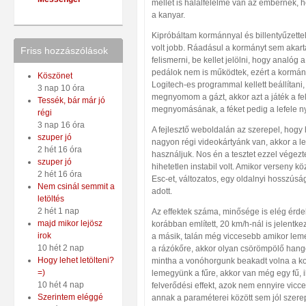
mellet is halálfélelme van az embernek, 
a kanyar.
Kipróbáltam kormánnyal és billentyűzettel
volt jobb. Ráadásul a kormányt sem akar
Friss hozzászólások
felismerni, be kellet jelölni, hogy analóg 
pedálok nem is működtek, ezért a kormán
Köszönet
Logitech-es programmal kellett beállítani
3 nap 10 óra
megnyomom a gázt, akkor azt a játék a felf
Tessék, bár már jó
megnyomásának, a féket pedig a lefele n
régi
3 nap 16 óra
A fejlesztő weboldalán az szerepel, hogy
szuper jó
nagyon régi videokártyánk van, akkor a l
2 hét 16 óra
használjuk. Nos én a tesztet ezzel vége
szuper jó
hihetetlen instabil volt. Amikor verseny
2 hét 16 óra
Esc-et, változatos, egy oldalnyi hosszús
Nem csinál semmit a
adott.
letöltés
2 hét 1 nap
Az effektek száma, minősége is elég érd
majd mikor lejösz
korábban említett, 20 km/h-nál is jelentke
irok
a másik, talán még viccesebb amikor lem
10 hét 2 nap
a rázókőre, akkor olyan csörömpölő hangok
Hogy lehet letölteni?
mintha a vonóhorgunk beakadt volna a ko
=)
lemegyünk a fűre, akkor van még egy fű, 
10 hét 4 nap
felverődési effekt, azok nem ennyire vicc
Szerintem eléggé
annak a paraméterei között sem jól szere