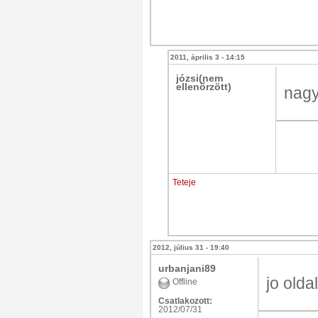
2011, április 3 - 14:15
józsi(nem
ellenőrzött)
nagy
Teteje
2012, július 31 - 19:40
urbanjani89
jo oldal
Offline
Csatlakozott:
2012/07/31