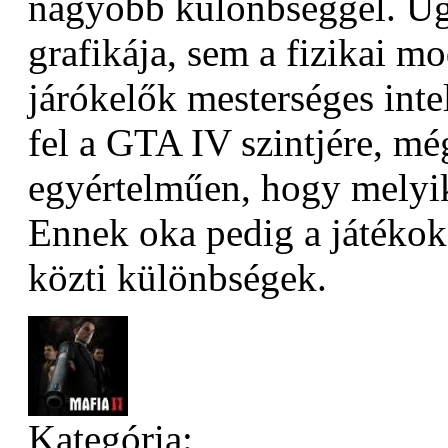
nagyobb különbséggel. U
grafikája, sem a fizikai m
járókelők mesterséges inte
fel a GTA IV szintjére, mé
egyértelműen, hogy mely
Ennek oka pedig a játékok
közti különbségek.
Kategória: