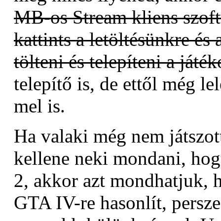
MB-os Stream kliens szoftv
kattints a letöltésünkre és 
tölteni és telepíteni a játék
telepítő is, de ettől még le
mel is.
Ha valaki még nem játszott
kellene neki mondani, hog
2, akkor azt mondhatjuk, 
GTA IV-re hasonlít, persze