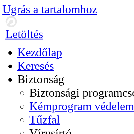
Ugrás a tartalomhoz
Letöltés
Kezdőlap
Keresés
Biztonság
Biztonsági programc
Kémprogram védelem
Tűzfal
Vírusírtó