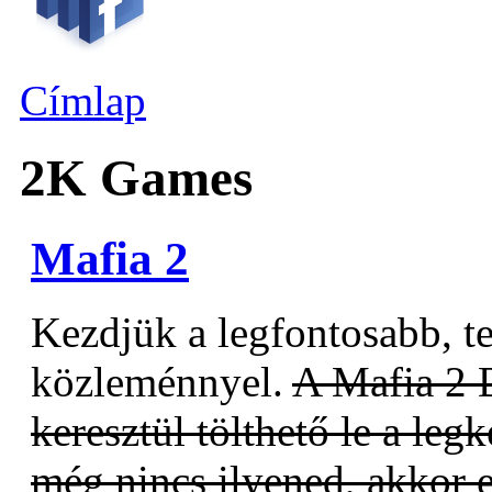
Címlap
2K Games
Mafia 2
Kezdjük a legfontosabb, te
közleménnyel.
A Mafia 2
keresztül tölthető le a le
még nincs ilyened, akkor e