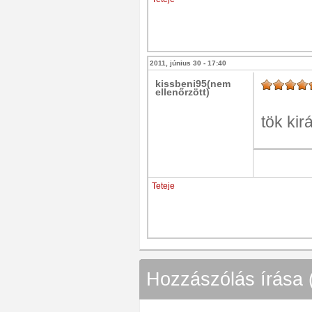
2011, június 30 - 17:40
kissbeni95(nem
ellenőrzött)
tök király.
Teteje
Hozzászólás írása 