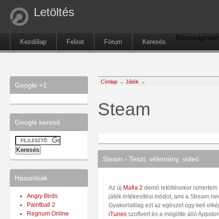
Letöltés
Biztonság
Inter
Kezdőlap
Felirat
Fórum
Keresés
Címlap
→
Játék
→
Google +1
Steam
Google kereső
Steam - Teszt, vélemény, videó
Hasonlóak
Az új
Mafia 2
demó letöltésekor ismertem 
Angry Birds
játék értékesítési módot, ami a Stream neve
Paintball 2
Gyakorlatilag ezt az egészet úgy kell elké
Regnum Online
iTunes
szoftvert és a mögötte álló Appstore 