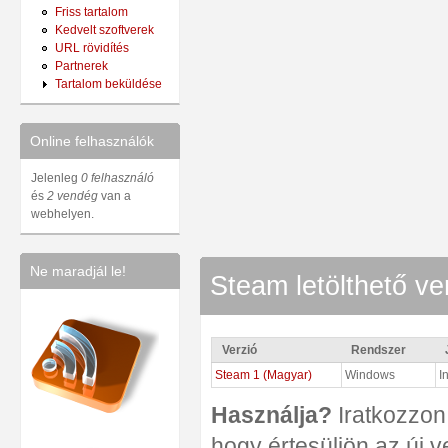
Friss tartalom
Kedvelt szoftverek
URL rövidítés
Partnerek
Tartalom beküldése
Online felhasználók
Jelenleg
0 felhasználó
és
2 vendég
van a
webhelyen.
Ne maradjál le!
Steam letölthető ver
Verzió
Rendszer
Steam 1 (Magyar)
Windows
I
Használja?
Iratkozzon 
hogy értesüljön az új v