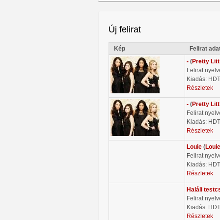
Új felirat
Kép
Felirat ada
-
(
Pretty Litt
Felirat nyel
Kiadás: HD
Részletek
-
(
Pretty Litt
Felirat nyel
Kiadás: HD
Részletek
Louie
(
Loui
Felirat nyel
Kiadás: HD
Részletek
Haláli testc
Felirat nyel
Kiadás: HD
Részletek