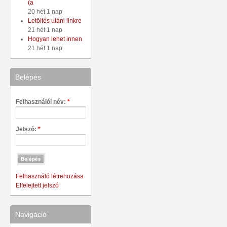
(a
20 hét 1 nap
Letöltés utáni linkre
21 hét 1 nap
Hogyan lehet innen
21 hét 1 nap
Belépés
Felhasználói név:
*
Jelszó:
*
Felhasználó létrehozása
Elfelejtett jelszó
Navigáció