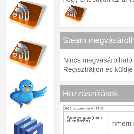
Steam megvásárolha
Nincs megvásárolható ve
Regisztráljon és küldj
Hozzászólások
2010, szeptember 6 - 18:32
Anonymous(nem
ellenőrzött)
nmem 