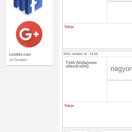
Teteje
2010, október 11 - 14:56
Letoltés.com
on Google+
Tóth Attila(nem
ellenőrzött)
nagyon
Teteje