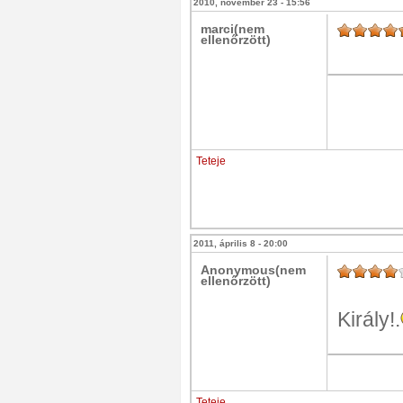
2010, november 23 - 15:56
marci(nem
ellenőrzött)
Teteje
2011, április 8 - 20:00
Anonymous(nem
ellenőrzött)
Király!.
Teteje