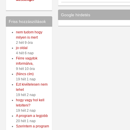
Google hirdetés
Friss hozzászólások
nem tudom hogy
milyen is mert
2 hét 9 óra
jo oldal
4 hét 6 nap
Férre vagytok
informálva,
9 hét 10 óra
(Nincs cím)
19 hét 1 nap
Ezt kivételesen nem
lehet
19 hét 2 nap
hogy vagy hol kell
letolteni?
19 hét 2 nap
A program a legjobb
20 hét 1 nap
Szerintem a program