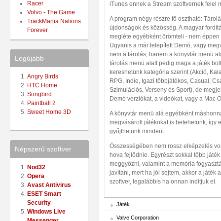
Racer
iTunes ennek a Stream szoftvernek felel 
Volvo - The Game
A program négy részre fő osztható: Tárolá
TrackMania Nations
újdonságok és közösség. A magyar fordít
Forever
megléte egyébként örömteli - nem éppen
Ugyanis a már telepített Demó, vagy megv
nem a tárolás, hanem a könyvtár menü alat
Legújabb
tárolás menü alatt pedig maga a játék bol
kereshetünk kategória szerint (Akció, Kala
Angry Birds
RPG, Indie, Igazi többjátékos, Casual, Csa
HTC Home
Szimulációs, Verseny és Sport), de megjel
Songbird
Demó verziókat, a videókat, vagy a Mac OS
Paintball 2
Sweet Home 3D
A könyvtár menü alá egyébként máshonnan
megvásárolt játékokat is betehetünk, így 
gyűjthetünk mindent.
Összességében nem rossz elképzelés vol
Népszerű szoftver
hova fejlődnie. Egyrészt sokkal több játék
meggyőzni, valamint a memória fogyasztá
Nod32
javítani, mert ha jól sejtem, akkor a játék al
Opera
szoftver, legalábbis ha onnan indítjuk el.
Avast Antivirus
ESET Smart
Security
Játék
Windows Live
Valve Corporation
Messenger