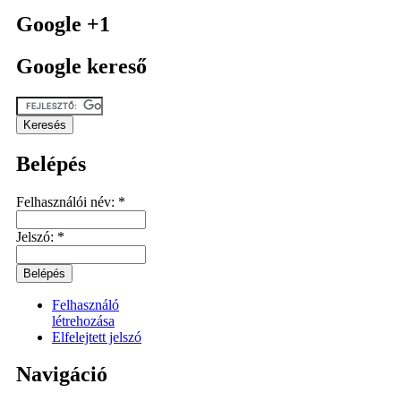
Google +1
Google kereső
Belépés
Felhasználói név:
*
Jelszó:
*
Felhasználó
létrehozása
Elfelejtett jelszó
Navigáció