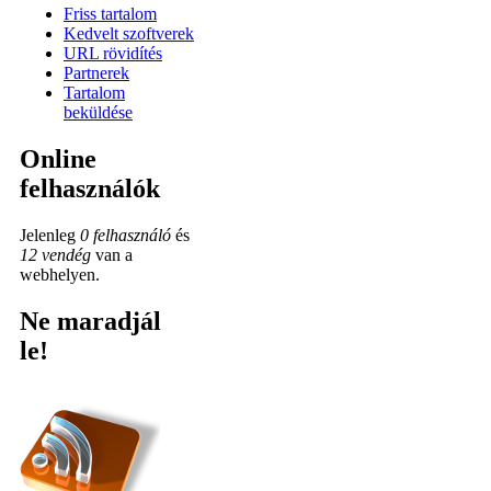
Friss tartalom
Kedvelt szoftverek
URL rövidítés
Partnerek
Tartalom
beküldése
Online
felhasználók
Jelenleg
0 felhasználó
és
12 vendég
van a
webhelyen.
Ne maradjál
le!