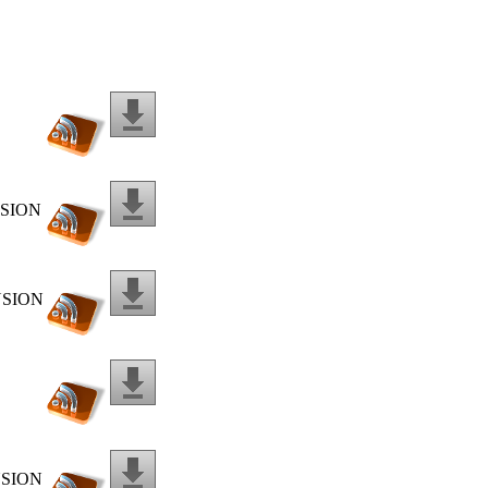
NSION
NSION
NSION