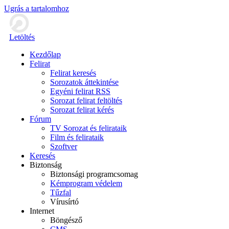
Ugrás a tartalomhoz
Letöltés
Kezdőlap
Felirat
Felirat keresés
Sorozatok áttekintése
Egyéni felirat RSS
Sorozat felirat feltöltés
Sorozat felirat kérés
Fórum
TV Sorozat és felirataik
Film és felirataik
Szoftver
Keresés
Biztonság
Biztonsági programcsomag
Kémprogram védelem
Tűzfal
Vírusírtó
Internet
Böngésző