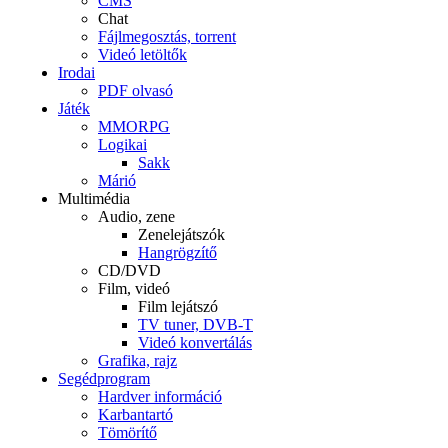
CMS
Chat
Fájlmegosztás, torrent
Videó letöltők
Irodai
PDF olvasó
Játék
MMORPG
Logikai
Sakk
Márió
Multimédia
Audio, zene
Zenelejátszók
Hangrögzítő
CD/DVD
Film, videó
Film lejátszó
TV tuner, DVB-T
Videó konvertálás
Grafika, rajz
Segédprogram
Hardver információ
Karbantartó
Tömörítő