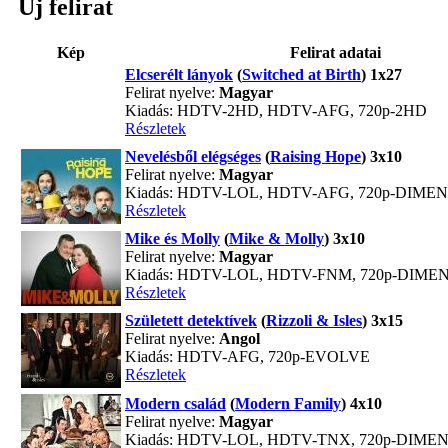
Új felirat
Kép
Felirat adatai
Elcserélt lányok
(
Switched at Birth
) 1x27
Felirat nyelve:
Magyar
Kiadás: HDTV-2HD, HDTV-AFG, 720p-2HD
Részletek
Nevelésből elégséges
(
Raising Hope
) 3x10
Felirat nyelve:
Magyar
Kiadás: HDTV-LOL, HDTV-AFG, 720p-DIME
Részletek
Mike és Molly
(
Mike & Molly
) 3x10
Felirat nyelve:
Magyar
Kiadás: HDTV-LOL, HDTV-FNM, 720p-DIME
Részletek
Született detektívek
(
Rizzoli & Isles
) 3x15
Felirat nyelve:
Angol
Kiadás: HDTV-AFG, 720p-EVOLVE
Részletek
Modern család
(
Modern Family
) 4x10
Felirat nyelve:
Magyar
Kiadás: HDTV-LOL, HDTV-TNX, 720p-DIME