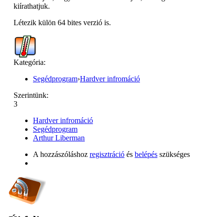
kiírathatjuk.
Létezik külön 64 bites verzió is.
Kategória:
Segédprogram
›
Hardver infromáció
Szerintünk:
3
Hardver infromáció
Segédprogram
Arthur Liberman
A hozzászóláshoz
regisztráció
és
belépés
szükséges