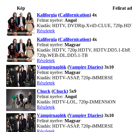
Kép
Felirat ad
Kaliforgia
(
Californication
) 4x
Felirat nyelve:
Angol
Kiadás: HDTV, DVDRip.XviD-CLUE, 720p.HD
Részletek
Kaliforgia
(
Californication
) 4x
Felirat nyelve:
Magyar
Kiadás: HDTV, 720p.HDTV, HDTV.DD5.1-EbP
720p.WEB-DL.DD5.1-TB
Részletek
Vámpírnaplók
(
Vampire Diaries
) 3x10
Felirat nyelve:
Magyar
Kiadás: HDTV-ASAP, 720p-iMMERSE
Részletek
Chuck
(
Chuck
) 5x9
Felirat nyelve:
Angol
Kiadás: HDTV-LOL, 720p-DiMENSiON
Részletek
Vámpírnaplók
(
Vampire Diaries
) 3x10
Felirat nyelve:
Magyar
Kiadás: HDTV-ASAP, 720p-iMMERSE
Részletek