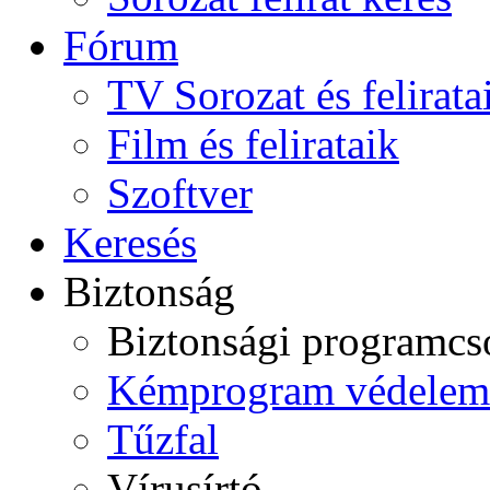
Fórum
TV Sorozat és felirata
Film és felirataik
Szoftver
Keresés
Biztonság
Biztonsági programc
Kémprogram védelem
Tűzfal
Vírusírtó