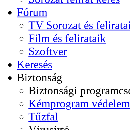
Fórum
TV Sorozat és felirata
Film és felirataik
Szoftver
Keresés
Biztonság
Biztonsági programc
Kémprogram védelem
Tűzfal
Vírusírtó