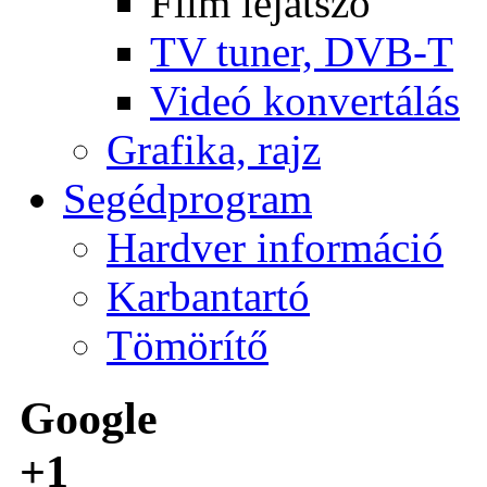
Film lejátszó
TV tuner, DVB-T
Videó konvertálás
Grafika, rajz
Segédprogram
Hardver információ
Karbantartó
Tömörítő
Google
+1