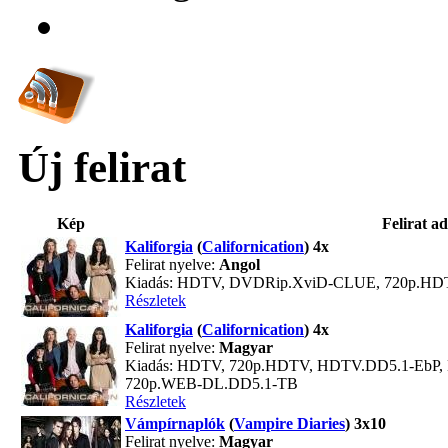
Új felirat
Kép
Felirat ad
Kaliforgia
(
Californication
) 4x
Felirat nyelve:
Angol
Kiadás: HDTV, DVDRip.XviD-CLUE, 720p.HD
Részletek
Kaliforgia
(
Californication
) 4x
Felirat nyelve:
Magyar
Kiadás: HDTV, 720p.HDTV, HDTV.DD5.1-EbP
720p.WEB-DL.DD5.1-TB
Részletek
Vámpírnaplók
(
Vampire Diaries
) 3x10
Felirat nyelve:
Magyar