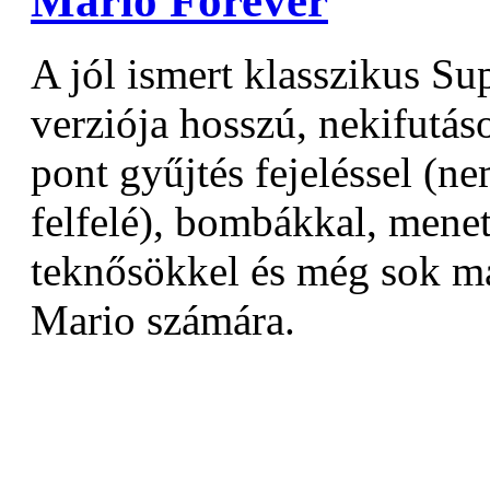
Mario Forever
A jól ismert klasszikus S
verziója hosszú, nekifutás
pont gyűjtés fejeléssel (n
felfelé), bombákkal, menet
teknősökkel és még sok má
Mario számára.