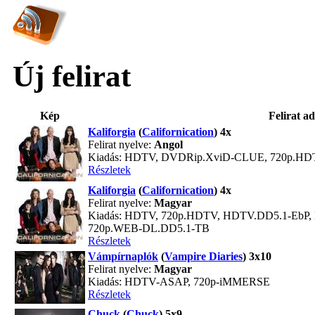
Új felirat
Kép
Felirat ad
Kaliforgia
(
Californication
) 4x
Felirat nyelve:
Angol
Kiadás: HDTV, DVDRip.XviD-CLUE, 720p.HD
Részletek
Kaliforgia
(
Californication
) 4x
Felirat nyelve:
Magyar
Kiadás: HDTV, 720p.HDTV, HDTV.DD5.1-EbP
720p.WEB-DL.DD5.1-TB
Részletek
Vámpírnaplók
(
Vampire Diaries
) 3x10
Felirat nyelve:
Magyar
Kiadás: HDTV-ASAP, 720p-iMMERSE
Részletek
Chuck
(
Chuck
) 5x9