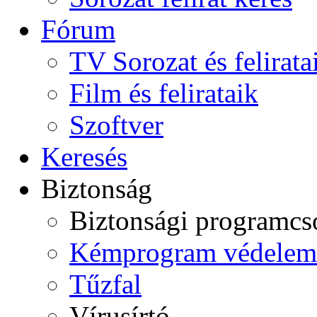
Fórum
TV Sorozat és felirata
Film és felirataik
Szoftver
Keresés
Biztonság
Biztonsági programc
Kémprogram védelem
Tűzfal
Vírusírtó