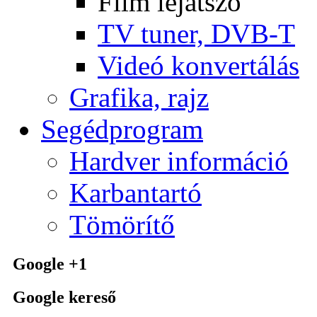
Film lejátszó
TV tuner, DVB-T
Videó konvertálás
Grafika, rajz
Segédprogram
Hardver információ
Karbantartó
Tömörítő
Google +1
Google kereső