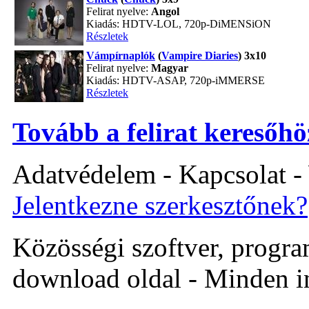
Felirat nyelve:
Angol
Kiadás: HDTV-LOL, 720p-DiMENSiON
Részletek
Vámpírnaplók
(
Vampire Diaries
) 3x10
Felirat nyelve:
Magyar
Kiadás: HDTV-ASAP, 720p-iMMERSE
Részletek
Tovább a felirat keresőhö
Adatvédelem - Kapcsolat -
Jelentkezne szerkesztőnek?
Közösségi szoftver, program 
download oldal - Minden i