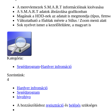
A merevlemezek S.M.A.R.T információinak kiolvasása
A S.M.A.R.T adatok ábrázolása grafikonban
Magának a HDD-nek az adatait is megmondja (típus, firmware
Változtatható a főablak mérete a Stílus / Zoom menü alatt
Sok nyelvet ismer a kezelőfelülete, a magyart is
Kategória:
Segédprogram
›
Hardver infromáció
Szerintünk:
4
Hardver infromáció
Segédprogram
hiyohiyo
A hozzászóláshoz
regisztráció
és
belépés
szükséges