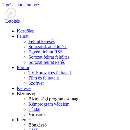
Ugrás a tartalomhoz
Letöltés
Kezdőlap
Felirat
Felirat keresés
Sorozatok áttekintése
Egyéni felirat RSS
Sorozat felirat feltöltés
Sorozat felirat kérés
Fórum
TV Sorozat és felirataik
Film és felirataik
Szoftver
Keresés
Biztonság
Biztonsági programcsomag
Kémprogram védelem
Tűzfal
Vírusírtó
Internet
Böngésző