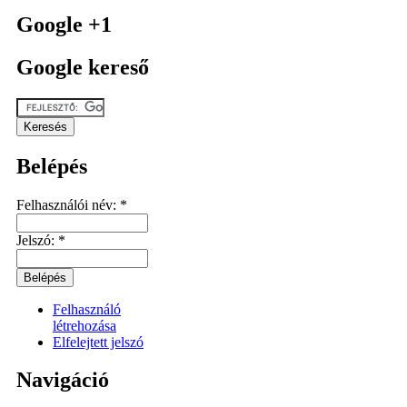
Google +1
Google kereső
Belépés
Felhasználói név:
*
Jelszó:
*
Felhasználó
létrehozása
Elfelejtett jelszó
Navigáció