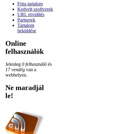
Friss tartalom
Kedvelt szoftverek
URL rövidítés
Partnerek
Tartalom
beküldése
Online
felhasználók
Jelenleg
0 felhasználó
és
17 vendég
van a
webhelyen.
Ne maradjál
le!