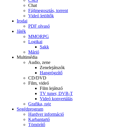
CMS
Chat
Fájlmegosztás, torrent
Videó letöltők
Irodai
PDF olvasó
Játék
MMORPG
Logikai
Sakk
Márió
Multimédia
Audio, zene
Zenelejátszók
Hangrögzítő
CD/DVD
Film, videó
Film lejátszó
TV tuner, DVB-T
Videó konvertálás
Grafika, rajz
Segédprogram
Hardver információ
Karbantartó
Tömörítő