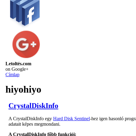
Letoltés.com
on Google+
Címlap
hiyohiyo
CrystalDiskInfo
A CrystalDiskInfo egy
Hard Disk Sentinel
-hez igen hasonló progra
adatait képes megmondani.
A CrystalDiskInfo főbb funkciói: