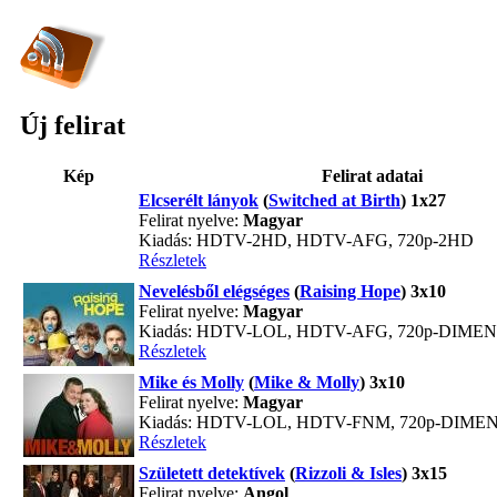
Új felirat
Kép
Felirat adatai
Elcserélt lányok
(
Switched at Birth
) 1x27
Felirat nyelve:
Magyar
Kiadás: HDTV-2HD, HDTV-AFG, 720p-2HD
Részletek
Nevelésből elégséges
(
Raising Hope
) 3x10
Felirat nyelve:
Magyar
Kiadás: HDTV-LOL, HDTV-AFG, 720p-DIME
Részletek
Mike és Molly
(
Mike & Molly
) 3x10
Felirat nyelve:
Magyar
Kiadás: HDTV-LOL, HDTV-FNM, 720p-DIME
Részletek
Született detektívek
(
Rizzoli & Isles
) 3x15
Felirat nyelve:
Angol