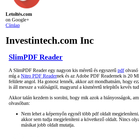
Letoltés.com
on Google+
Címlap
Investintech.com Inc
SlimPDF Reader
A SlimPDF Reader egy nagyon kis méretű és egyszerű
pdf
olvasó 
míg a
Nitro PDF Reader
nek és az Adobe PDF Readernek is 20 MB
felülete angol. Ha gonosz lennék, akkor azt mondhatnám, hogy ezzel
is áll messze a valóságtól, magyarul a kisméretű telepítős kevés tud
Akkor talán kezdem is sorolni, hogy mik azok a hiányosságok, a
olvasóban:
Nem lehet a képernyőn egynél több pdf oldalt megjeleníteni. 
akkor sem tudja megjeleníteni a következő oldalt. Nincs olyan
másikat jobb oldalt mutatja.