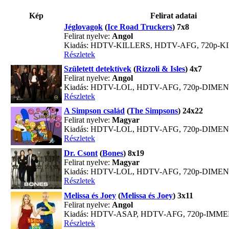
Kép
Felirat adatai
Jéglovagok
(
Ice Road Truckers
) 7x8
Felirat nyelve:
Angol
Kiadás: HDTV-KILLERS, HDTV-AFG, 720p-K
Részletek
Született detektívek
(
Rizzoli & Isles
) 4x7
Felirat nyelve:
Angol
Kiadás: HDTV-LOL, HDTV-AFG, 720p-DIME
Részletek
A Simpson család
(
The Simpsons
) 24x22
Felirat nyelve:
Magyar
Kiadás: HDTV-LOL, HDTV-AFG, 720p-DIME
Részletek
Dr. Csont
(
Bones
) 8x19
Felirat nyelve:
Magyar
Kiadás: HDTV-LOL, HDTV-AFG, 720p-DIME
Részletek
Melissa és Joey
(
Melissa és Joey
) 3x11
Felirat nyelve:
Angol
Kiadás: HDTV-ASAP, HDTV-AFG, 720p-IMM
Részletek