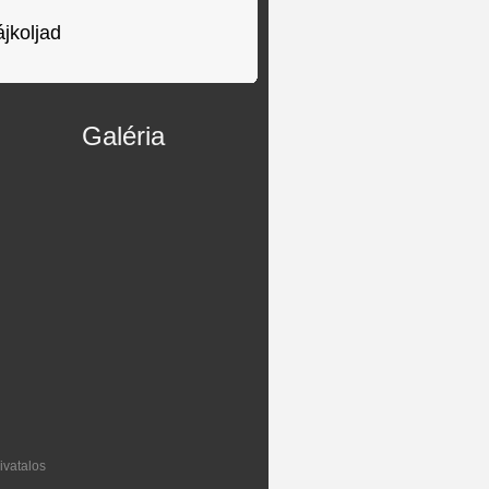
ájkoljad
Galéria
vatalos