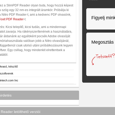
 ez a SlimPDF Reader olyan buta, hogy hozzá képest
 szög egy 32 nm-es integrált áramkör. Próbálja ki
a Nitro PDF Reader-t, ami a kedvenc PDF olvasónk,
Figyelj min
Foxit PDF Reader
-t.
s: Kicsi telepítő, kicsi tudás, ami a mindennapi
atot zavarja. Ha rákényszerítenének a használatára,
ár áldanánk az egyébként pocsék Adobe olvasóját
emóriahasználata valóban jobb a Nitro olvasójánál,
Megosztás
 függetlenül csak utolsó utáni próbálkozásunk legyen
ftver. Egy csillag, hogy mindenkit elrettentsek a
tától.
lvasó, készítő
 szoftverek
tintech.com Inc
irdetés
Reader letölthető verziói