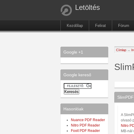
Letöltés
Kezdőlap
Felirat
Fórum
Címlap
→
I
Google +1
Slim
Google kereső
SlimPDF 
Hasonlóak
A SlimP
Nuance PDF Reader
olvasó 
Nitro PDF Reader
Nitro P
Foxit PDF Reader
MB-nál 