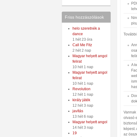
PDF
leh
Friss hozzászólások
Nin
pis
helo szeretnék a
dance
További
1 hét 23 óra
Ann
Call Me Fitz
osa
2 hét 2 nap
fel
Magyar helyett angol
felirat
A k
10 hét 1 nap
Fac
Magyar helyett angol
web
felirat
ism
10 hét 1 nap
has
Revolution
12 hét 1 nap
Doc
király játék
dok
12 hét 3 nap
javítás
Vannak a
13 hét 6 nap
olvasó 
Magyar helyett angol
biztons
14 hét 3 nap
képest. 
19
az össze