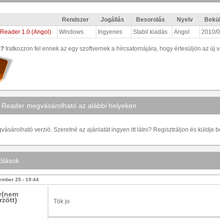
Rendszer
Jogállás
Besorolás
Nyelv
Bekü
Reader 1.0 (Angol)
Windows
Ingyenes
Stabil kiadás
Angol
2010/0
a?
Iratkozzon fel ennek az egy szoftvernek a hírcsatornájára, hogy értesüljön az új v
Reader megvásárolható az alábbi helyeken
ásárolható verzió. Szeretné az ajánlatát ingyen itt látni? Regisztráljon és küldje 
ólások
ember 25 - 19:44
r(nem
rzött)
Tök jo