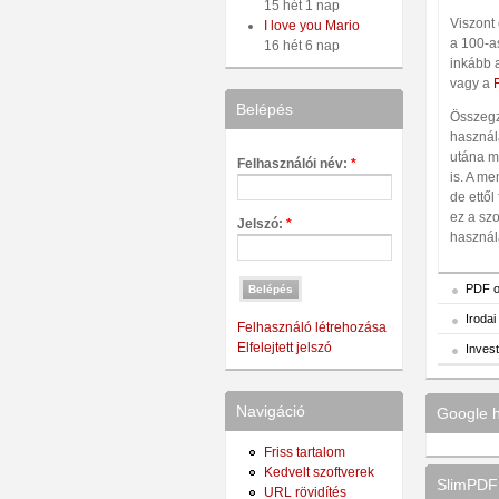
15 hét 1 nap
Viszont
I love you Mario
a 100-as
16 hét 6 nap
inkább 
vagy a
Belépés
Összegzé
használ
utána m
Felhasználói név:
*
is. A m
de ettől
ez a szo
Jelszó:
*
használa
PDF o
Irodai
Felhasználó létrehozása
Elfelejtett jelszó
Inves
Navigáció
Google h
Friss tartalom
Kedvelt szoftverek
SlimPDF 
URL rövidítés