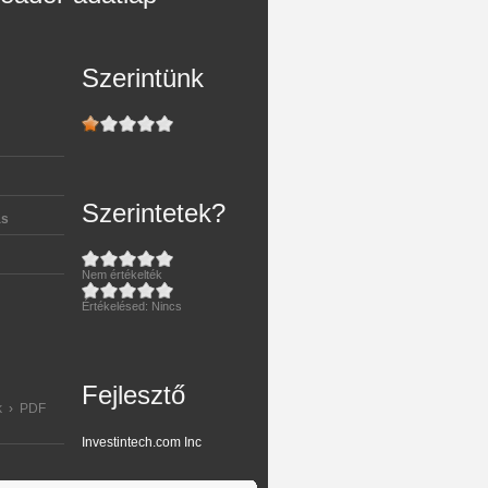
Szerintünk
Szerintetek?
ás
Nem értékelték
Értékelésed:
Nincs
Fejlesztő
k
›
PDF
Investintech.com Inc