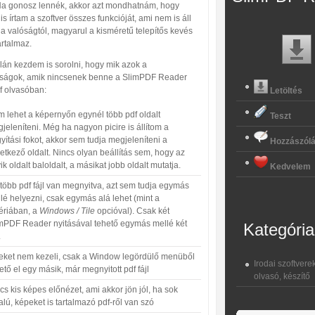
Ha gonosz lennék, akkor azt mondhatnám, hogy
 is írtam a szoftver összes funkcióját, ami nem is áll
a valóságtól, magyarul a kisméretű telepítős kevés
artalmaz.
lán kezdem is sorolni, hogy mik azok a
ságok, amik nincsenek benne a SlimPDF Reader
f olvasóban:
Letöltés
 lehet a képernyőn egynél több pdf oldalt
Teszt
jeleníteni. Még ha nagyon picire is állítom a
yítási fokot, akkor sem tudja megjeleníteni a
Hozzászól
etkező oldalt. Nincs olyan beállítás sem, hogy az
ik oldalt baloldalt, a másikat jobb oldalt mutatja.
Kedvelem
több pdf fájl van megnyitva, azt sem tudja egymás
lé helyezni, csak egymás alá lehet (mint a
ériában, a
Windows / Tile
opcióval). Csak két
mPDF Reader nyitásával tehető egymás mellé két
Kategória
.
eket nem kezeli, csak a Window legördülő menüből
Irodai szoftvere
ető el egy másik, már megnyitott pdf fájl
olvasó, készítő
cs kis képes előnézet, ami akkor jön jól, ha sok
alú, képeket is tartalmazó pdf-ről van szó