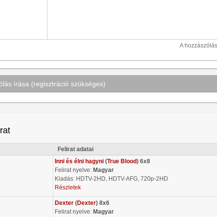
A hozzászólá
lás írása (regisztráció szükséges)
irat
Felirat adatai
Inni és élni hagyni
(
True Blood
) 6x8
Felirat nyelve:
Magyar
Kiadás: HDTV-2HD, HDTV-AFG, 720p-2HD
Részletek
Dexter
(
Dexter
) 8x6
Felirat nyelve:
Magyar