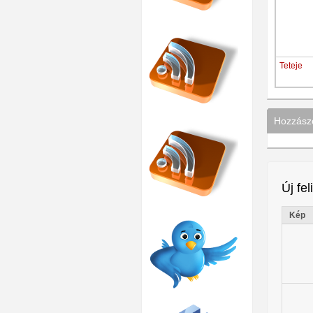
Teteje
Hozzászó
Új fel
Kép