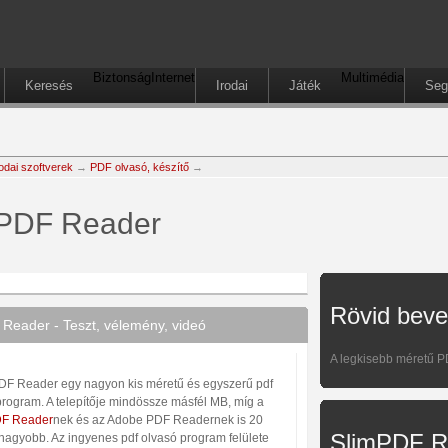
Biztonság
Internet
Multimédia
Keresés
Irodai
Játék
Seg
rodai szoftverek
→
PDF olvasó, készítő
→
PDF Reader
Rövid beve
Reader - Teszt, vélemény, videó
A legkisebb méretű P
DF Reader egy nagyon kis méretű és egyszerű pdf
program. A telepítője mindössze másfél MB, míg a
DF Reader
nek és az Adobe PDF Readernek is 20
SlimPDF R
nagyobb. Az ingyenes pdf olvasó program felülete