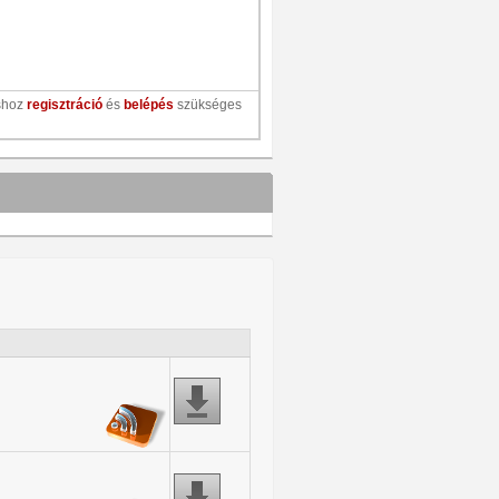
shoz
regisztráció
és
belépés
szükséges