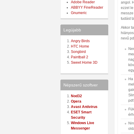
Adobe Reader
angol. 
ABBYY FineReader
ezzel le
Gnumeric
messze 
tudást t
Akkor ta
Legújabb
hiányos
nevű pd
Angry Birds
HTC Home
Nem
Songbird
meg
Paintball 2
nag
Sweet Home 3D
köv
egy
Ha 
mel
Népszerű szoftver
gal
Sli
Nod32
pdf
Opera
Avast Antivirus
Fül
ESET Smart
érh
Security
Windows Live
Nin
Messenger
old