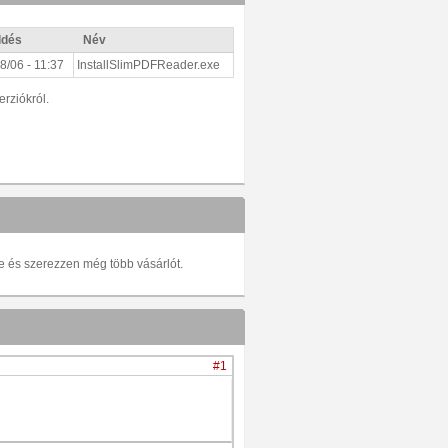
ldés
Név
8/06 - 11:37
InstallSlimPDFReader.exe
erziókról.
be és szerezzen még több vásárlót.
#1