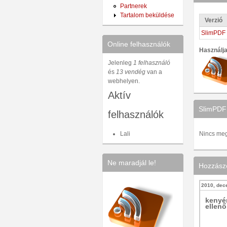
Partnerek
Tartalom beküldése
Verzió
SlimPDF 
Online felhasználók
Használj
Jelenleg
1 felhasználó
és
13 vendég
van a
webhelyen.
Aktív
SlimPDF 
felhasználók
Nincs megv
Lali
Ne maradjál le!
Hozzász
2010, dec
kenyé
ellenő