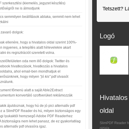
 szerkesztési (kiemelés, jegyzet készítés)
Tetszett? L
etőségről ne is álmodjunk
cs semmilyen beállítások ablaka, semmit nem lehet
zkálni
 zavaró dolgok:
Logó
ak ellenére, hogy a hivatalos oldal szerint 100%-
n ingyenes, a telepítés alatt hírlevelekre akart
íratni és regisztrációt szeretett volna.
ezelőfelületen oda nem illő dolgok: Twitter és
ebook hivatkozások, hivatkozás a hivatalos
oldalra, ahol email-ben mondhatjuk el
erősünknek, hogy milyen
"jó kis"
pdf olvasót
ználunk.
ument főmenü alatt a saját Able2Extract
umentum konvertáló szoftverüket reklámozzák
Hivatalos
kik ájuldoznak, hogy hú de jó pici alternatív pdf
oldal
ez a SlimPDF Reader és hú, milyen biztonságos egy
ági lyukaktól hemzsegő Adobe PDF Readerhez
A biztonságra nem lehet panasz, de ez gyakorlatilag
SlimPDF Reader hi
s alternatív pdf olvasóra igaz.
oldala