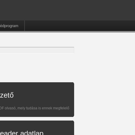
édprogram
zető
DF olvasó, mely tudása is ennek megfelelő
eader adatlap