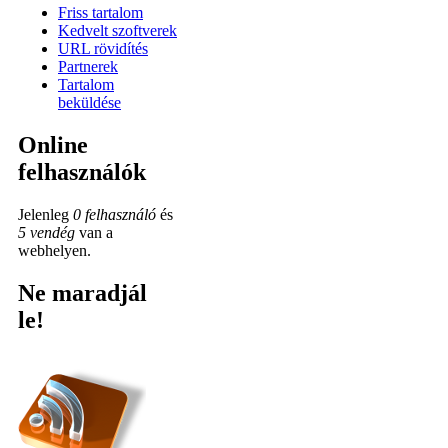
Friss tartalom
Kedvelt szoftverek
URL rövidítés
Partnerek
Tartalom
beküldése
Online
felhasználók
Jelenleg
0 felhasználó
és
5 vendég
van a
webhelyen.
Ne maradjál
le!