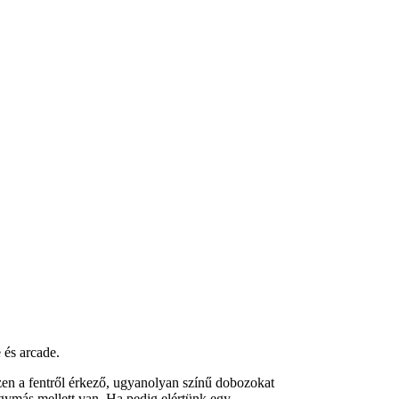
 és arcade.
zen a fentről érkező, ugyanolyan színű dobozokat
gymás mellett van. Ha pedig elértünk egy