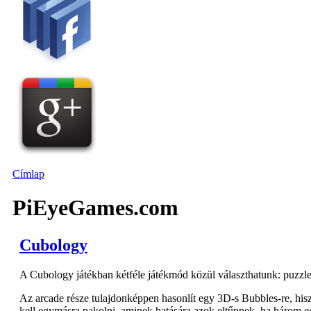
Címlap
PiEyeGames.com
Cubology
A Cubology játékban kétféle játékmód közül választhatunk: puzzle
Az arcade része tulajdonképpen hasonlít egy 3D-s Bubbles-re, his
kell egymásra pakolni, aminek hatására azok eltűnnek, ha három e