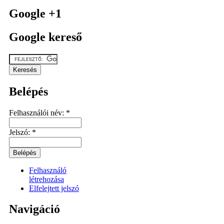
Google +1
Google kereső
Belépés
Felhasználói név:
*
Jelszó:
*
Felhasználó
létrehozása
Elfelejtett jelszó
Navigáció