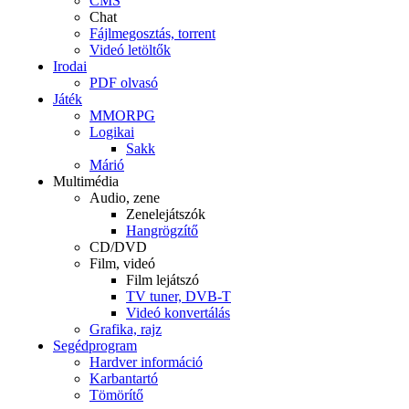
CMS
Chat
Fájlmegosztás, torrent
Videó letöltők
Irodai
PDF olvasó
Játék
MMORPG
Logikai
Sakk
Márió
Multimédia
Audio, zene
Zenelejátszók
Hangrögzítő
CD/DVD
Film, videó
Film lejátszó
TV tuner, DVB-T
Videó konvertálás
Grafika, rajz
Segédprogram
Hardver információ
Karbantartó
Tömörítő