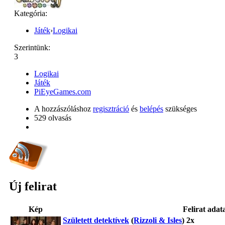
Kategória:
Játék
›
Logikai
Szerintünk:
3
Logikai
Játék
PiEyeGames.com
A hozzászóláshoz
regisztráció
és
belépés
szükséges
529 olvasás
Új felirat
Kép
Felirat adata
Született detektívek
(
Rizzoli & Isles
) 2x