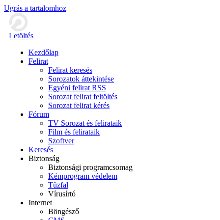
Ugrás a tartalomhoz
Letöltés
Kezdőlap
Felirat
Felirat keresés
Sorozatok áttekintése
Egyéni felirat RSS
Sorozat felirat feltöltés
Sorozat felirat kérés
Fórum
TV Sorozat és felirataik
Film és felirataik
Szoftver
Keresés
Biztonság
Biztonsági programcsomag
Kémprogram védelem
Tűzfal
Vírusírtó
Internet
Böngésző