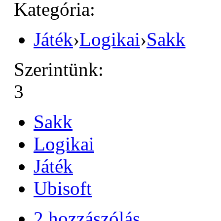
Kategória:
Játék
›
Logikai
›
Sakk
Szerintünk:
3
Sakk
Logikai
Játék
Ubisoft
2 hozzászólás