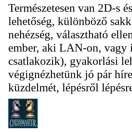
Természetesen van 2D-s és
lehetőség, különböző sakkf
nehézség, választható elle
ember, aki LAN-on, vagy i
csatlakozik), gyakorlási le
végignézhetünk jó pár hír
küzdelmét, lépésről lépésr