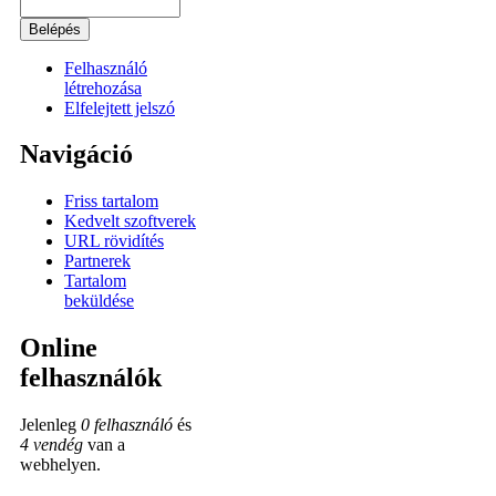
Felhasználó
létrehozása
Elfelejtett jelszó
Navigáció
Friss tartalom
Kedvelt szoftverek
URL rövidítés
Partnerek
Tartalom
beküldése
Online
felhasználók
Jelenleg
0 felhasználó
és
4 vendég
van a
webhelyen.