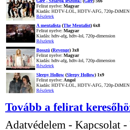
Glee - Sztárok leszünk!
(
Glee
) 5x6
Felirat nyelve:
Magyar
Kiadás: HDTV-LOL, HDTV-AFG, 720p-DiME
Részletek
A mentalista
(
The Mentalist
) 6x8
Felirat nyelve:
Magyar
Kiadás: hdtv-afg, hdtv-lol, 720p-dimension
Részletek
Bosszú
(
Revenge
) 3x8
Felirat nyelve:
Magyar
Kiadás: hdtv-afg, hdtv-lol, 720p-dimension
Részletek
Sleepy Hollow
(
Sleepy Hollow
) 1x9
Felirat nyelve:
Angol
Kiadás: HDTV-LOL, HDTV-AFG, 720p-DiME
Részletek
Tovább a felirat keresőhö
Adatvédelem - Kapcsolat -