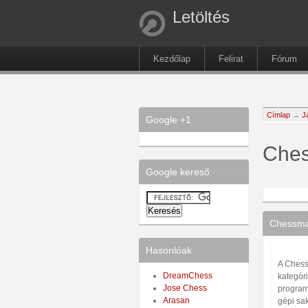
Letöltés
Kezdőlap
Felirat
Fórum
Címlap
→
J
Google +1
Ches
Google kereső
Chessmas
Hasonlóak
A Chess
DreamChess
kategóri
Jose Chess
program
Arasan
gépi sa