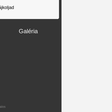
ájkoljad
Galéria
alos