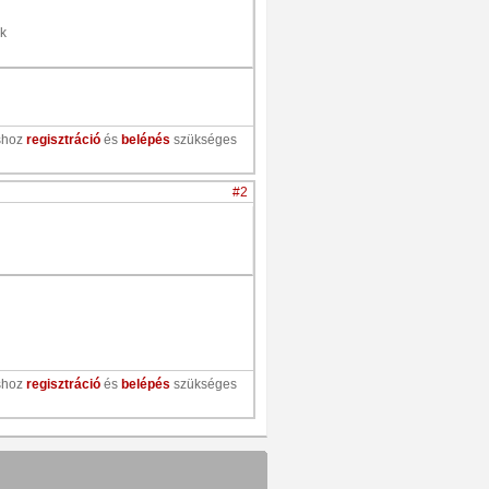
kk
shoz
regisztráció
és
belépés
szükséges
#2
shoz
regisztráció
és
belépés
szükséges