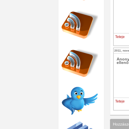
Teteje
2011, nov
Anon
ellenő
Teteje
Hozzászó