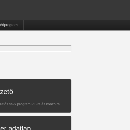
édprogram
zető
izetős sakk program PC-re és konzolra
r adatlap