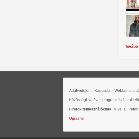
Tovább 
Adatvédelem - Kapcsolat - Weblap tulaj
Közösségi szoftver, program és felirat let
Firefox felhasználóknak:
Mivel a Firefox
Ugrás fel