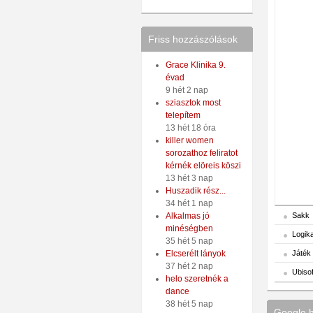
Friss hozzászólások
Grace Klinika 9.
évad
9 hét 2 nap
sziasztok most
telepítem
13 hét 18 óra
killer women
sorozathoz feliratot
kérnék elöreis köszi
13 hét 3 nap
Huszadik rész...
34 hét 1 nap
Sakk
Alkalmas jó
minéségben
Logika
35 hét 5 nap
Játék
Elcserélt lányok
37 hét 2 nap
Ubisof
helo szeretnék a
dance
38 hét 5 nap
Google h