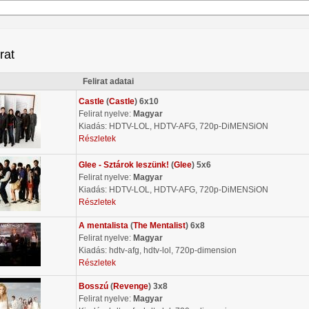
irat
Felirat adatai
Castle
(
Castle
) 6x10
Felirat nyelve:
Magyar
Kiadás: HDTV-LOL, HDTV-AFG, 720p-DiMENSiON
Részletek
Glee - Sztárok leszünk!
(
Glee
) 5x6
Felirat nyelve:
Magyar
Kiadás: HDTV-LOL, HDTV-AFG, 720p-DiMENSiON
Részletek
A mentalista
(
The Mentalist
) 6x8
Felirat nyelve:
Magyar
Kiadás: hdtv-afg, hdtv-lol, 720p-dimension
Részletek
Bosszú
(
Revenge
) 3x8
Felirat nyelve:
Magyar