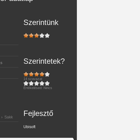
Szerintünk
Szerintetek?
ás
14
szavazat
Értékelésed:
Nincs
Fejlesztő
›
Sakk
Ubisoft