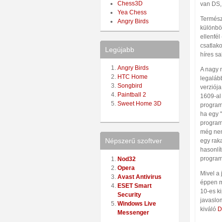
Chess3D
van DS,
Yea Chess
Termész
Angry Birds
különböz
ellenfél
csatlako
Legújabb
híres s
Angry Birds
A nagy n
HTC Home
legaláb
Songbird
verziója
Paintball 2
1609-al 
Sweet Home 3D
program 
ha egy "
program
még nem
Népszerű szoftver
egy raka
hasonlít
program
Nod32
Opera
Mivel a
Avast Antivirus
éppen m
ESET Smart
10-es ki
Security
javaslo
Windows Live
kiváló
D
Messenger