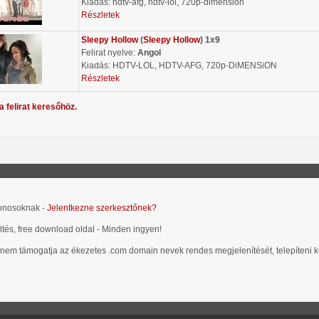
Kiadás: hdtv-afg, hdtv-lol, 720p-dimension
Részletek
Sleepy Hollow
(
Sleepy Hollow
) 1x9
Felirat nyelve:
Angol
Kiadás: HDTV-LOL, HDTV-AFG, 720p-DiMENSiON
Részletek
a felirat keresőhöz.
donosoknak -
Jelentkezne szerkesztőnek?
öltés, free download oldal - Minden ingyen!
 nem támogatja az ékezetes .com domain nevek rendes megjelenítését, telepíteni kel