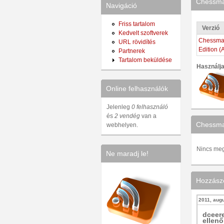
Chessmas
Navigáció
Friss tartalom
Verzió
Kedvelt szoftverek
Chessmas
URL rövidítés
Edition (
Partnerek
Tartalom beküldése
Használj
Online felhasználók
Jelenleg
0 felhasználó
és
2 vendég
van a
Chessmas
webhelyen.
Nincs megv
Ne maradj le!
Hozzász
2011, augu
dceer
ellenő