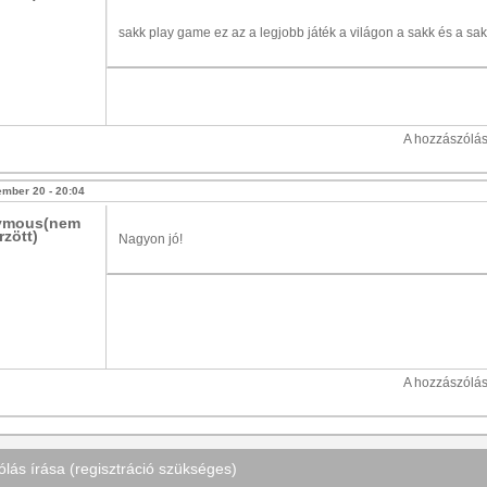
sakk play game ez az a legjobb játék a világon a sakk és a sa
A hozzászólá
ember 20 - 20:04
ymous(nem
rzött)
Nagyon jó!
A hozzászólá
lás írása (regisztráció szükséges)