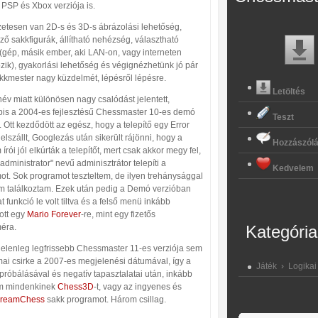
 PSP és Xbox verziója is.
etesen van 2D-s és 3D-s ábrázolási lehetőség,
ő sakkfigurák, állítható nehézség, választható
 (gép, másik ember, aki LAN-on, vagy interneten
zik), gyakorlási lehetőség és végignézhetünk jó pár
akkmester nagy küzdelmét, lépésről lépésre.
Letöltés
év miatt különösen nagy csalódást jelentett,
bis a 2004-es fejlesztésű Chessmaster 10-es demó
Teszt
. Ott kezdődött az egész, hogy a telepítő egy Error
elszállt, Googlezás után sikerült rájönni, hogy a
Hozzászól
írói jól elkúrták a telepítőt, mert csak akkor megy fel,
administrator" nevű adminisztrátor telepíti a
Kedvelem
ot. Sok programot teszteltem, de ilyen trehánysággal
 találkoztam. Ezek után pedig a Demó verzióban
t funkció le volt tiltva és a felső menü inkább
ott egy
Mario Forever
-re, mint egy fizetős
éra.
Kategória
 jelenleg legfrissebb Chessmaster 11-es verziója sem
ai csirke a 2007-es megjelenési dátumával, így a
Játék
›
Logikai
próbálásával és negatív tapasztalatai után, inkább
m mindenkinek
Chess3D
-t, vagy az ingyenes és
reamChess
sakk programot. Három csillag.