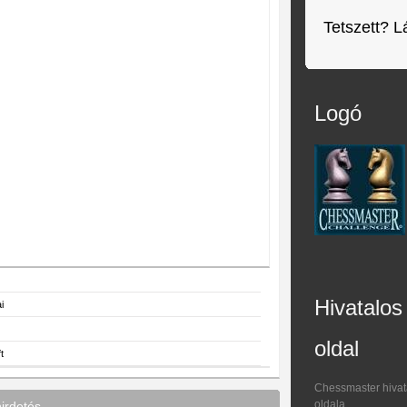
Tetszett? L
Logó
Hivatalos
i
oldal
t
Chessmaster hivat
oldala
irdetés