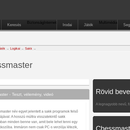
Biztonság
Internet
Multimédia
Keresés
Irodai
Játék
Seg
áték
→
Logikai
→
Sakk
→
smaster
Rövid beve
ter - Teszt, vélemény, videó
A legnagyobb nevű, f
master név egyet jelentett a sakk programok felső
ájával. A hosszú múltra visszatekintő sakk
ban minden benne van, amit bele lehet tenni egy
Chessmaste
kkozóba. Immáron nem csak PC-s verziója létezik,