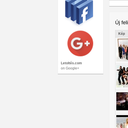
Új fel
Kép
Letoltés.com
on Google+