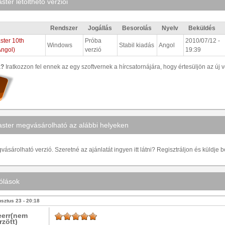
ter letölthető verziói
Rendszer
Jogállás
Besorolás
Nyelv
Beküldés
ter 10th
Próba
2010/07/12 -
Windows
Stabil kiadás
Angol
Angol)
verzió
19:39
a?
Iratkozzon fel ennek az egy szoftvernek a hírcsatornájára, hogy értesüljön az új v
ter megvásárolható az alábbi helyeken
ásárolható verzió. Szeretné az ajánlatát ingyen itt látni? Regisztráljon és küldje 
ólások
sztus 23 - 20:18
eerr(nem
rzött)