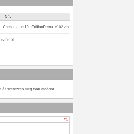
Név
Chessmaster10thEditionDemo_v102.zip
erziókról.
be és szerezzen még több vásárlót.
#1