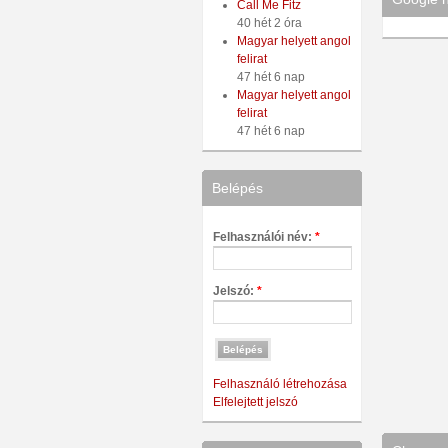
Call Me Fitz
40 hét 2 óra
Magyar helyett angol
felirat
47 hét 6 nap
Magyar helyett angol
felirat
47 hét 6 nap
Belépés
Felhasználói név:
*
Jelszó:
*
Felhasználó létrehozása
Elfelejtett jelszó