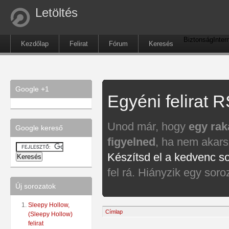
Letöltés
Biztonság
Inter
Kezdőlap
Felirat
Fórum
Keresés
Google +1
Egyéni felirat 
Unod már, hogy
egy raka
Google kereső
figyelned
, ha nem akars
Készítsd el a kedvenc s
fel rá. Hiányzik egy sor
Új sorozatok
Sleepy Hollow,
Címlap
(Sleepy Hollow)
felirat