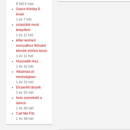
8 hét 6 nap
Grace Klinika 9.
évad
1 év 7 hét
sziasztok most
telepítem
1 év 11 hét
killer women
sorozathoz feliratot
kérnék elöreis köszi
1 év 11 hét
Huszadik rész...
1 év 32 hét
Alkalmas jó
minéségben
1 év 33 hét
Elcserélt lányok
1 év 35 hét
helo szeretnék a
dance
1 év 36 hét
Call Me Fitz
1 év 38 hét