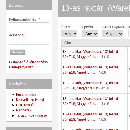
Belépés
13-as raktár, (Wareh
Felhasználói név:
*
Évad
Epizód
Felirat nyelve
K
Jelszó:
*
Cím
13-as raktár, (Warehouse 13) felirat,
S04E19, Magyar felirat
- 4x19
Felhasználó létrehozása
13-as raktár, (Warehouse 13) felirat,
Elfelejtett jelszó
S04E19, Angol felirat
- 4x19
13-as raktár, (Warehouse 13) felirat,
Navigáció
S04E18, Magyar felirat
- 4x18
Friss tartalom
13-as raktár, (Warehouse 13) felirat,
Kedvelt szoftverek
S04E18, Magyar felirat
- 4x18
URL rövidítés
Partnerek
13-as raktár, (Warehouse 13) felirat,
Tartalom beküldése
S04E18, Angol felirat
- 4x18
13-as raktár, (Warehouse 13) felirat,