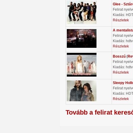
Glee - Sztá
Felirat nyel
Kiadás: HD
Részletek
A mentalist
Felirat nyel
Kiadás: hdtv
Részletek
Bosszú
(
Re
Felirat nyel
Kiadás: hdtv
Részletek
Sleepy Holl
Felirat nyel
Kiadás: HD
Részletek
Tovább a felirat keres