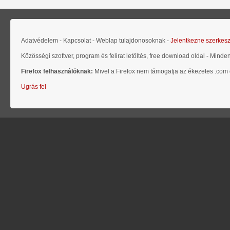
Adatvédelem - Kapcsolat - Weblap tulajdonosoknak -
Jelentkezne szerkes
Közösségi szoftver, program és felirat letöltés, free download oldal - Minde
Firefox felhasználóknak:
Mivel a Firefox nem támogatja az ékezetes .com d
Ugrás fel