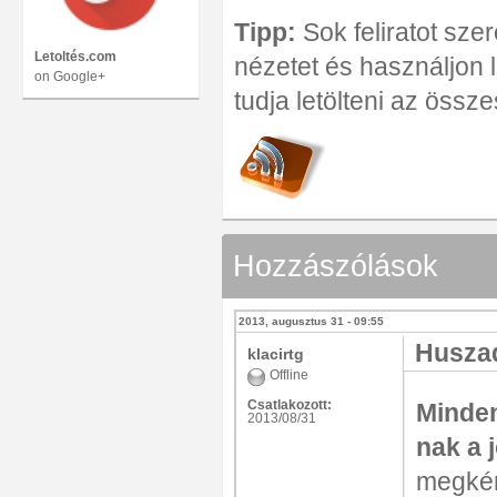
Tipp:
Sok feliratot szer
Letoltés.com
nézetet és használjon l
on Google+
tudja letölteni az összes 
Hozzászólások
2013, augusztus 31 - 09:55
Huszad
klacirtg
Offline
Csatlakozott:
Minden
2013/08/31
nak a 
megkér