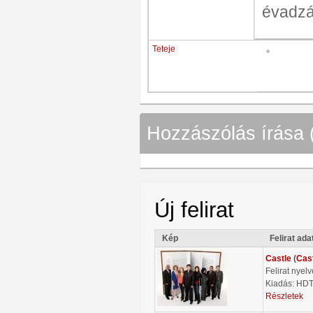
évadzá
Teteje
Hozzászólás írása 
Új felirat
Kép
Felirat ada
Castle
(
Cas
Felirat nyel
Kiadás: HD
Részletek