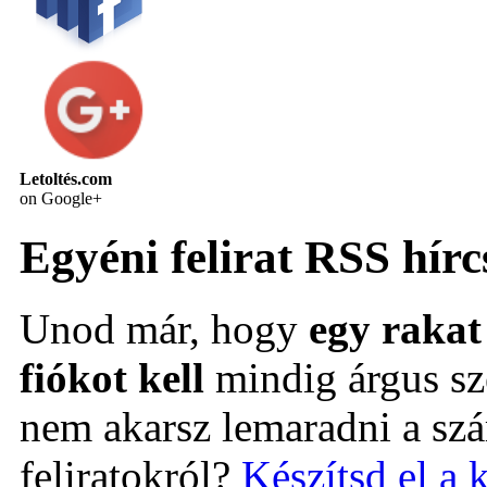
Letoltés.com
on Google+
Egyéni felirat RSS hírc
Unod már, hogy
egy rakat 
fiókot kell
mindig árgus 
nem akarsz lemaradni a szá
feliratokról?
Készítsd el a 