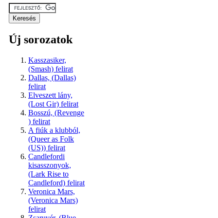
Új sorozatok
Kasszasiker,
(Smash) felirat
Dallas, (Dallas)
felirat
Elveszett lány,
(Lost Gir) felirat
Bosszú, (Revenge
) felirat
A fiúk a klubból,
(Queer as Folk
(US)) felirat
Candlefordi
kisasszonyok,
(Lark Rise to
Candleford) felirat
Veronica Mars,
(Veronica Mars)
felirat
Zsaruvér, (Blue