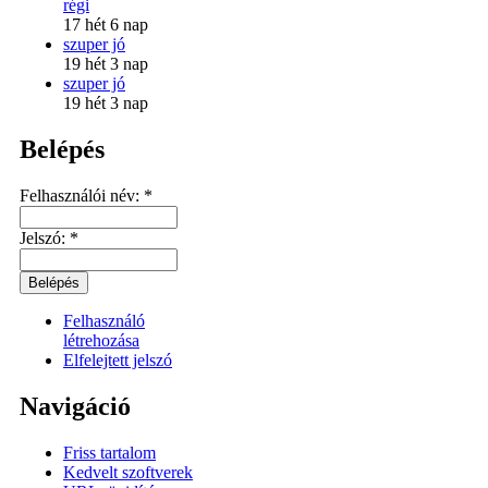
régi
17 hét 6 nap
szuper jó
19 hét 3 nap
szuper jó
19 hét 3 nap
Belépés
Felhasználói név:
*
Jelszó:
*
Felhasználó
létrehozása
Elfelejtett jelszó
Navigáció
Friss tartalom
Kedvelt szoftverek