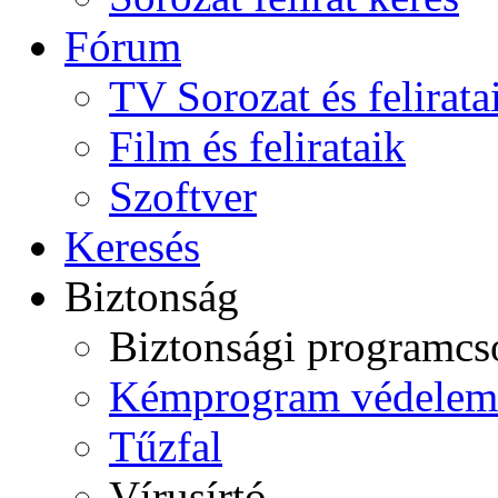
Fórum
TV Sorozat és felirata
Film és felirataik
Szoftver
Keresés
Biztonság
Biztonsági programc
Kémprogram védelem
Tűzfal
Vírusírtó