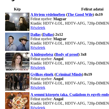
Kép
Felirat adatai
A férjem védelmében
(
The Good Wife
) 4x19
Felirat nyelve:
Magyar
Kiadás: HDTV-LOL, HDTV-AFG, 720p-DIME
Részletek
Dallas
(
Dallas
) 2x12
Felirat nyelve:
Magyar
Kiadás: HDTV-LOL, HDTV-AFG, 720p-DIME
Részletek
A hidegsebész
(
Body of proof
) 3x8
Felirat nyelve:
Angol
Kiadás: HDTV-LOL, HDTV-AFG, 720p-DIME
Részletek
Gyilkos elmék
(
Criminal Minds
) 8x19
Felirat nyelve:
Angol
Kiadás: HDTV-LOL, HDTV-AFG, 720p-DIME
Részletek
A semmi közepén (aka. Családom és egyéb embe
Felirat nyelve:
Angol
Kiadás: HDTV-LOL, HDTV-AFG, 720p-DIME
Részletek