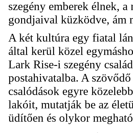
szegény emberek élnek, a 
gondjaival küzködve, ám m
A két kultúra egy fiatal l
által kerül közel egymásho
Lark Rise-i szegény csalá
postahivatalba. A szövődő 
csalódások egyre közelebb
lakóit, mutatják be az éle
üdítően és olykor megható