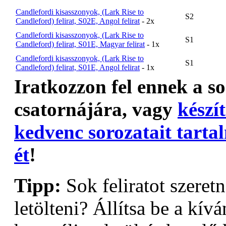
Candlefordi kisasszonyok, (Lark Rise to
S2
Candleford) felirat, S02E, Angol felirat
- 2x
Candlefordi kisasszonyok, (Lark Rise to
S1
Candleford) felirat, S01E, Magyar felirat
- 1x
Candlefordi kisasszonyok, (Lark Rise to
S1
Candleford) felirat, S01E, Angol felirat
- 1x
Iratkozzon fel ennek a s
csatornájára, vagy
készít
kedvenc sorozatait tarta
ét
!
Tipp:
Sok feliratot szeret
letölteni? Állítsa be a kívá