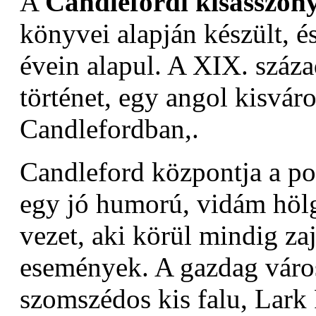
A
Candlefordi kisasszon
könyvei alapján készült, és
évein alapul. A XIX. száza
történet, egy angol kisvár
Candlefordban,.
Candleford központja a po
egy jó humorú, vidám höl
vezet, aki körül mindig za
események. A gazdag város
szomszédos kis falu, Lark 