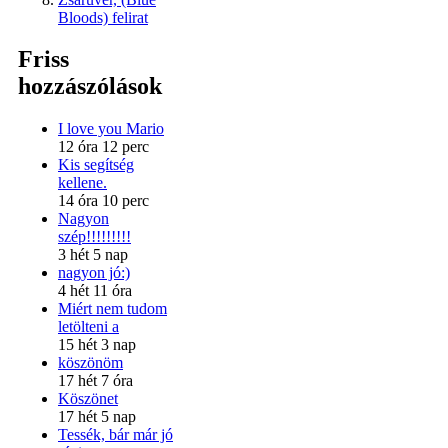
Bloods) felirat
Friss
hozzászólások
I love you Mario
12 óra 12 perc
Kis segítség
kellene.
14 óra 10 perc
Nagyon
szép!!!!!!!!!
3 hét 5 nap
nagyon jó:)
4 hét 11 óra
Miért nem tudom
letölteni a
15 hét 3 nap
köszönöm
17 hét 7 óra
Köszönet
17 hét 5 nap
Tessék, bár már jó