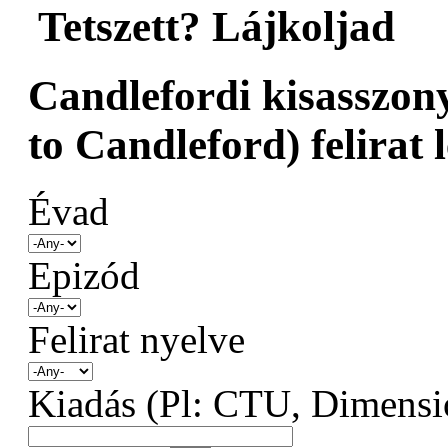
Tetszett? Lájkoljad
Candlefordi kisasszon
to Candleford) felirat l
Évad
Epizód
Felirat nyelve
Kiadás (Pl: CTU, Dimensio