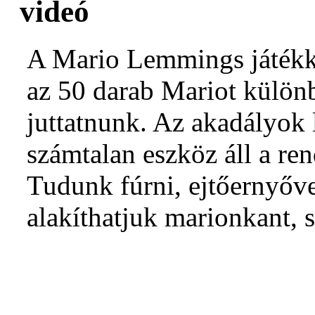
videó
A Mario Lemmings játékka
az 50 darab Mariot külön
juttatnunk. Az akadályok
számtalan eszköz áll a re
Tudunk fúrni, ejtőernyőve
alakíthatjuk marionkant, s