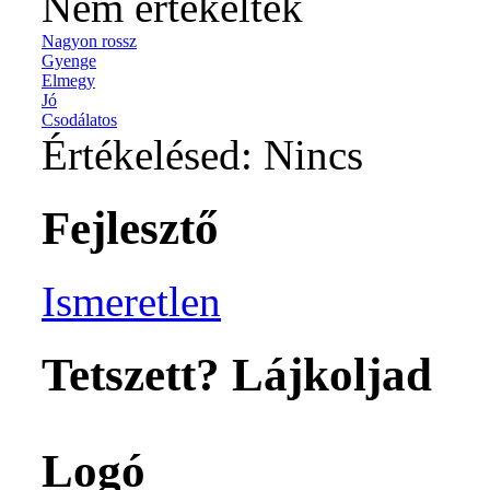
Nem értékelték
Nagyon rossz
Gyenge
Elmegy
Jó
Csodálatos
Értékelésed:
Nincs
Fejlesztő
Ismeretlen
Tetszett? Lájkoljad
Logó