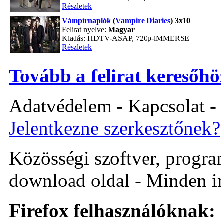
Részletek
Vámpírnaplók
(
Vampire Diaries
) 3x10
Felirat nyelve:
Magyar
Kiadás: HDTV-ASAP, 720p-iMMERSE
Részletek
Tovább a felirat keresőhö
Adatvédelem - Kapcsolat -
Jelentkezne szerkesztőnek?
Közösségi szoftver, program 
download oldal - Minden i
Firefox felhasználóknak: