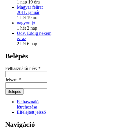
1 nap 19 óra
Magyar felirat
2011. január
1 hét 19 óra
nagyon jó
1 hét 2 nap
Üdv. Eddig nekem
ez az
2 hét 6 nap
Belépés
Felhasználói név:
*
Jelszó:
*
Felhasználó
létrehozása
Elfelejtett jelszó
Navigáció