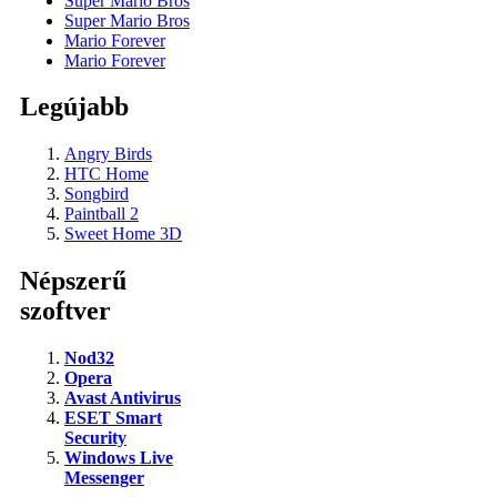
Super Mario Bros
Super Mario Bros
Mario Forever
Mario Forever
Legújabb
Angry Birds
HTC Home
Songbird
Paintball 2
Sweet Home 3D
Népszerű
szoftver
Nod32
Opera
Avast Antivirus
ESET Smart
Security
Windows Live
Messenger