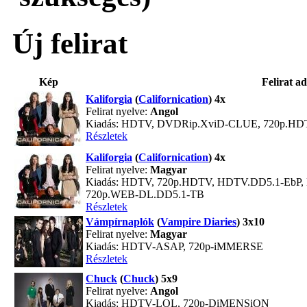
Új felirat
Kép
Felirat ad
Kaliforgia
(
Californication
) 4x
Felirat nyelve:
Angol
Kiadás: HDTV, DVDRip.XviD-CLUE, 720p.HD
Részletek
Kaliforgia
(
Californication
) 4x
Felirat nyelve:
Magyar
Kiadás: HDTV, 720p.HDTV, HDTV.DD5.1-EbP
720p.WEB-DL.DD5.1-TB
Részletek
Vámpírnaplók
(
Vampire Diaries
) 3x10
Felirat nyelve:
Magyar
Kiadás: HDTV-ASAP, 720p-iMMERSE
Részletek
Chuck
(
Chuck
) 5x9
Felirat nyelve:
Angol
Kiadás: HDTV-LOL, 720p-DiMENSiON