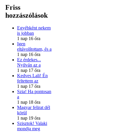
Friss
hozzászólások
Egyébként nekem
is jobban
1 nap 16 óra
Igen
eltávolítottam, és a
1 nap 16 óra
Ez érdekes...
Nyilván az a
1 nap 17 óra
Kedves Lali! Én
feltettem az
1 nap 17 óra
Szia! Ha pontosan
a
1 nap 18 óra
Magyar felirat dél
körül
1 nap 19 óra
Szisztok! Valaki
mondja meg