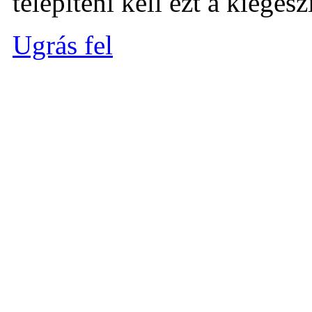
telepíteni kell ezt a kiegészí
Ugrás fel