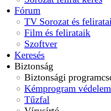
Fórum
TV Sorozat és felirata
Film és felirataik
Szoftver
Keresés
Biztonság
Biztonsági programc
Kémprogram védelem
Tűzfal
Vírusírtó