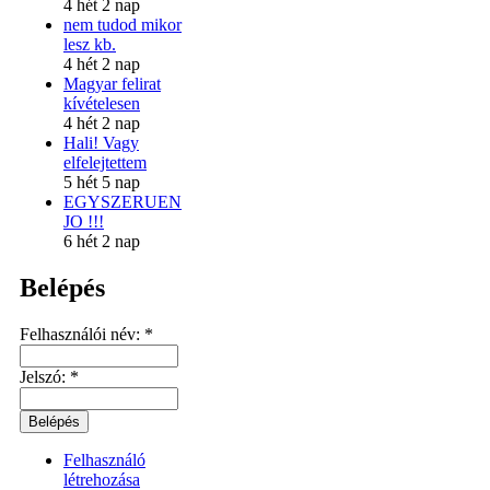
4 hét 2 nap
nem tudod mikor
lesz kb.
4 hét 2 nap
Magyar felirat
kívételesen
4 hét 2 nap
Hali! Vagy
elfelejtettem
5 hét 5 nap
EGYSZERUEN
JO !!!
6 hét 2 nap
Belépés
Felhasználói név:
*
Jelszó:
*
Felhasználó
létrehozása