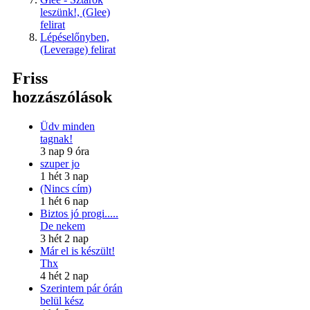
leszünk!, (Glee)
felirat
Lépéselőnyben,
(Leverage) felirat
Friss
hozzászólások
Üdv minden
tagnak!
3 nap 9 óra
szuper jo
1 hét 3 nap
(Nincs cím)
1 hét 6 nap
Biztos jó progi.....
De nekem
3 hét 2 nap
Már el is készült!
Thx
4 hét 2 nap
Szerintem pár órán
belül kész