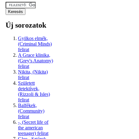
Új sorozatok
Gyilkos elmék,
(Criminal Minds)
felirat
A Grace klinika,
(Grey's Anatomy)
felirat
Nikita, (Nikita)
felirat
Született
detektívek,
(Rizzoli & Isles)
felirat
Balfékek,
(Community)
felirat
-, (Secret life of
the american
teenager) felirat
Glee - Sztárok