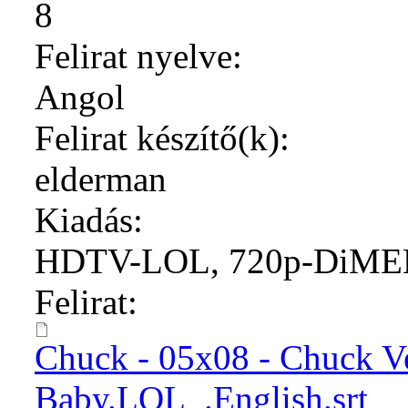
8
Felirat nyelve:
Angol
Felirat készítő(k):
elderman
Kiadás:
HDTV-LOL, 720p-DiM
Felirat:
Chuck - 05x08 - Chuck V
Baby.LOL_.English.srt