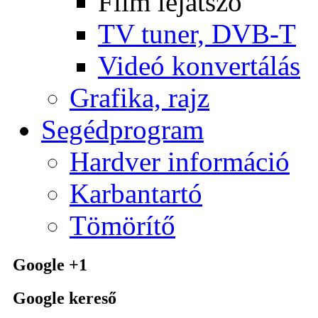
Film lejátszó
TV tuner, DVB-T
Videó konvertálás
Grafika, rajz
Segédprogram
Hardver információ
Karbantartó
Tömörítő
Google +1
Google kereső