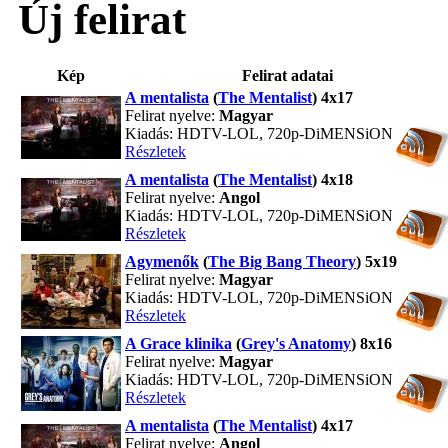
Új felirat
Kép
Felirat adatai
A mentalista
(
The Mentalist
) 4x17
Felirat nyelve:
Magyar
Kiadás: HDTV-LOL, 720p-DiMENSiON
Részletek
A mentalista
(
The Mentalist
) 4x18
Felirat nyelve:
Angol
Kiadás: HDTV-LOL, 720p-DiMENSiON
Részletek
Agymenők
(
The Big Bang Theory
) 5x19
Felirat nyelve:
Magyar
Kiadás: HDTV-LOL, 720p-DiMENSiON
Részletek
A Grace klinika
(
Grey's Anatomy
) 8x16
Felirat nyelve:
Magyar
Kiadás: HDTV-LOL, 720p-DiMENSiON
Részletek
A mentalista
(
The Mentalist
) 4x17
Felirat nyelve:
Angol