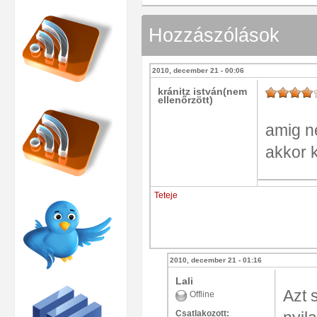
Hozzászólások
2010, december 21 - 00:06
kránitz istván(nem
ellenőrzött)
amig n
akkor 
Teteje
2010, december 21 - 01:16
Lali
Azt 
Offline
Csatlakozott: