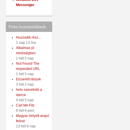
Messenger
Friss hozzászólások
Huszadik rész...
1 nap 13 óra
Alkalmas jó
minéségben
1 hét 5 nap
Not Found The
requested URL
1 hét 5 nap
Elcserélt lányok
3 hét 2 nap
helo szeretnék a
dance
4 hét 5 nap
Call Me Fitz
6 hét 6 perc
Magyar helyett angol
felirat
13 hét 6 nap