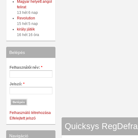
Magyar helyett angol
felirat
13 hét 6 nap
Revolution
15 hét 5 nap
király játék
16 hét 16 óra
Belépés
Felhasználói név:
*
Jelszó:
*
Felhasználó létrehozása
Elfelejtett jelszó
Quicksys RegDefrag 
Navigáció