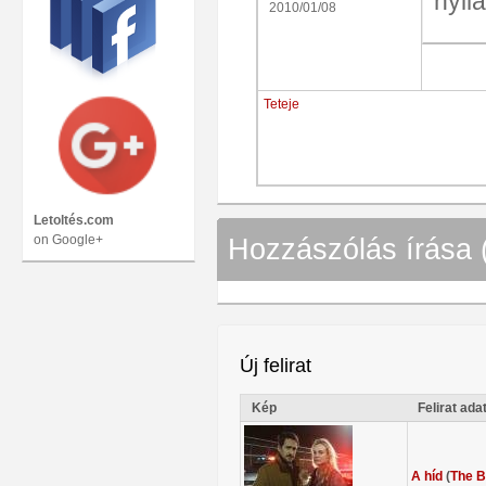
nyil
2010/01/08
Teteje
Letoltés.com
on Google+
Hozzászólás írása 
Új felirat
Kép
Felirat ada
A híd
(
The B