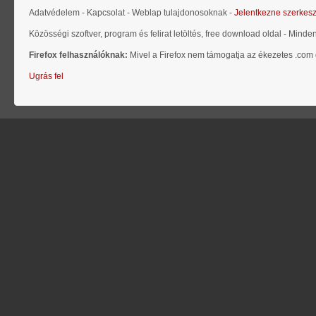
Adatvédelem - Kapcsolat - Weblap tulajdonosoknak -
Jelentkezne szerkes
Közösségi szoftver, program és felirat letöltés, free download oldal - Minde
Firefox felhasználóknak:
Mivel a Firefox nem támogatja az ékezetes .com d
Ugrás fel