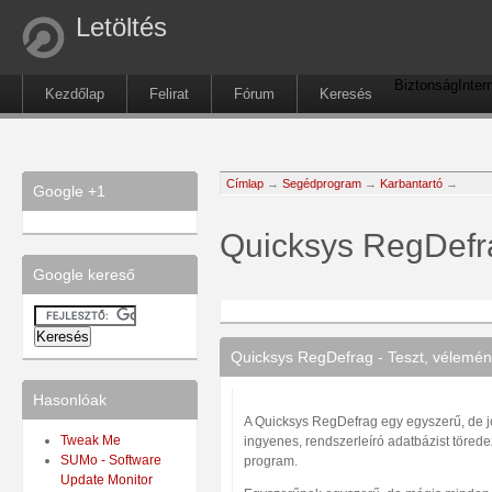
Letöltés
Biztonság
Inter
Kezdőlap
Felirat
Fórum
Keresés
Címlap
→
Segédprogram
→
Karbantartó
→
Google +1
Quicksys RegDefr
Google kereső
Quicksys RegDefrag - Teszt, vélemén
Hasonlóak
A Quicksys RegDefrag egy egyszerű, de jó
Tweak Me
ingyenes, rendszerleíró adatbázist töred
SUMo - Software
program.
Update Monitor