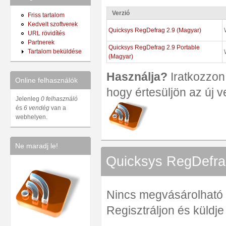
Verzió
Friss tartalom
Kedvelt szoftverek
Quicksys RegDefrag 2.9 (Magyar)
URL rövidítés
Partnerek
Quicksys RegDefrag 2.9 Portable
Tartalom beküldése
(Magyar)
Használja?
Iratkozzon 
Online felhasználók
hogy értesüljön az új v
Jelenleg
0 felhasználó
és
6 vendég
van a
webhelyen.
Ne maradj le!
Quicksys RegDefrag
Nincs megvásárolható ve
Regisztráljon és küldj