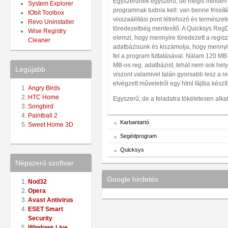
Egyszerűnek egyszerű, de mégis minden t
System Explorer
programnak tudnia kell: van benne frissít
IObit Toolbox
visszaállítási pont létrehozó és természe
Revo Uninstaller
töredezettség mentesítő. A Quicksys Reg
Wise Registry
elemzi, hogy mennyire töredezett a regisz
Cleaner
adatbázisunk és kiszámolja, hogy mennyi
fel a program futtatásával. Nálam 120 MB-
MB-os reg. adatbázist, tehát nem sok hely
Legújabb
viszont valamivel talán gyorsabb lesz a r
elvégzett műveletről egy html fájlba készít
Angry Birds
HTC Home
Egyszerű, de a feladatra tökéletesen alkal
Songbird
Paintball 2
Karbantartó
Sweet Home 3D
Segédprogram
Quicksys
Népszerű szoftver
Google hirdetés
Nod32
Opera
Avast Antivirus
ESET Smart
Security
Windows Live