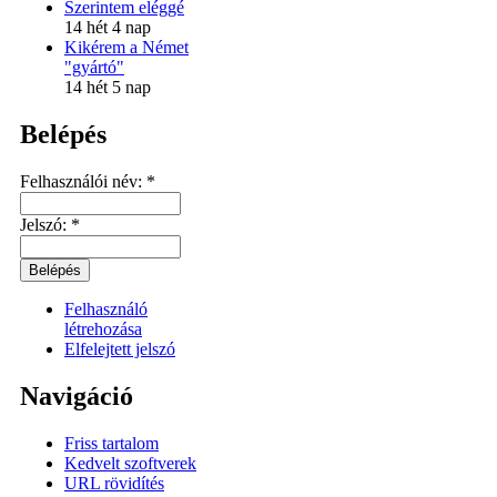
Szerintem eléggé
14 hét 4 nap
Kikérem a Német
"gyártó"
14 hét 5 nap
Belépés
Felhasználói név:
*
Jelszó:
*
Felhasználó
létrehozása
Elfelejtett jelszó
Navigáció
Friss tartalom
Kedvelt szoftverek
URL rövidítés