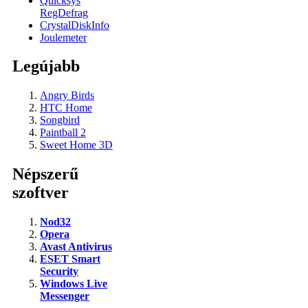
Quicksys
RegDefrag
CrystalDiskInfo
Joulemeter
Legújabb
Angry Birds
HTC Home
Songbird
Paintball 2
Sweet Home 3D
Népszerű
szoftver
Nod32
Opera
Avast Antivirus
ESET Smart
Security
Windows Live
Messenger