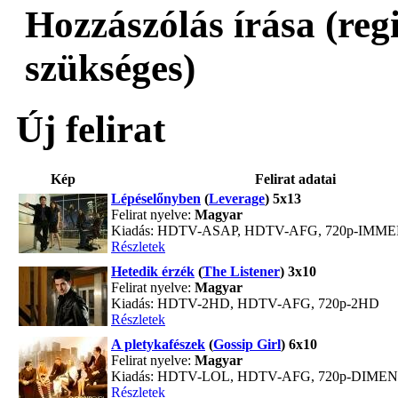
Hozzászólás írása (reg
szükséges)
Új felirat
Kép
Felirat adatai
Lépéselőnyben
(
Leverage
) 5x13
Felirat nyelve:
Magyar
Kiadás: HDTV-ASAP, HDTV-AFG, 720p-IMM
Részletek
Hetedik érzék
(
The Listener
) 3x10
Felirat nyelve:
Magyar
Kiadás: HDTV-2HD, HDTV-AFG, 720p-2HD
Részletek
A pletykafészek
(
Gossip Girl
) 6x10
Felirat nyelve:
Magyar
Kiadás: HDTV-LOL, HDTV-AFG, 720p-DIME
Részletek