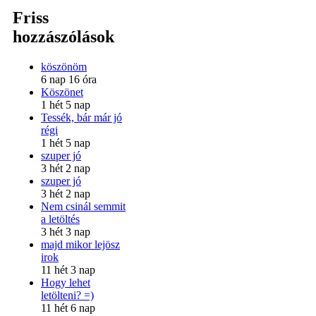
Friss
hozzászólások
köszönöm
6 nap 16 óra
Köszönet
1 hét 5 nap
Tessék, bár már jó
régi
1 hét 5 nap
szuper jó
3 hét 2 nap
szuper jó
3 hét 2 nap
Nem csinál semmit
a letöltés
3 hét 3 nap
majd mikor lejösz
irok
11 hét 3 nap
Hogy lehet
letölteni? =)
11 hét 6 nap