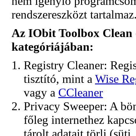
nem igénylő programcsom
rendszereszközt tartalmaz
Az IObit Toolbox Clean (
kategóriájában:
Registry Cleaner: Regis
tisztító, mint a
Wise Reg
vagy a
CCleaner
Privacy Sweeper: A bö
főleg internethez kapc
tárolt adatait törli (süt