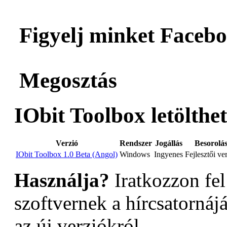
Figyelj minket Facebo
Megosztás
IObit Toolbox letölthet
Verzió
Rendszer
Jogállás
Besorolá
IObit Toolbox 1.0 Beta (Angol)
Windows
Ingyenes
Fejlesztői ve
Használja?
Iratkozzon fel
szoftvernek a hírcsatornáj
az új verziókról.