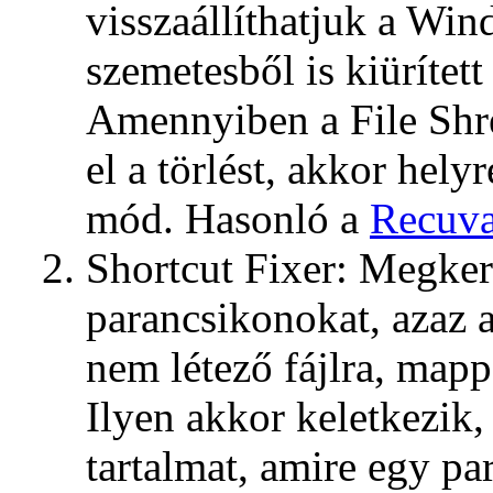
visszaállíthatjuk a Win
szemetesből is kiürített 
Amennyiben a File Shr
el a törlést, akkor hely
mód. Hasonló a
Recuv
Shortcut Fixer: Megkere
parancsikonokat, azaz 
nem létező fájlra, map
Ilyen akkor keletkezik, 
tartalmat, amire egy pa