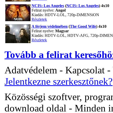
NCIS: Los Angeles
(
NCIS: Los Angeles
) 4x10
Felirat nyelve:
Angol
Kiadás: HDTV-LOL, 720p-DiMENSiON
Részletek
A férjem védelmében
(
The Good Wife
) 4x10
Felirat nyelve:
Magyar
Kiadás: HDTV-LOL, HDTV-AFG, 720p-DIME
Részletek
Tovább a felirat keresőhö
Adatvédelem - Kapcsolat -
Jelentkezne szerkesztőnek?
Közösségi szoftver, program 
download oldal - Minden i