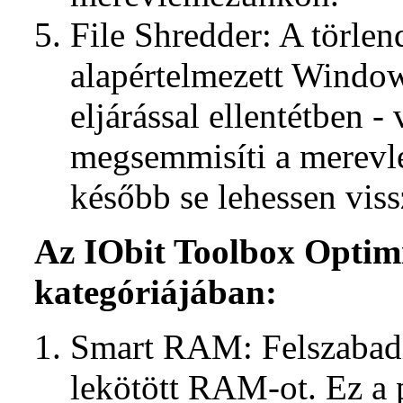
File Shredder: A törlend
alapértelmezett Window
eljárással ellentétben -
megsemmisíti a merevl
később se lehessen vissz
Az IObit Toolbox Optimi
kategóriájában:
Smart RAM: Felszabadít
lekötött RAM-ot. Ez a