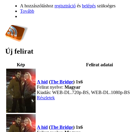
A hozzászóláshoz
regisztráció
és
belépés
szükséges
Tovább
Új felirat
Kép
Felirat adatai
A híd
(
The Bridge
) 1x6
Felirat nyelve:
Magyar
Kiadás: WEB-DL.720p-BS, WEB-DL.1080p-BS
Részletek
A híd
(
The Bridge
) 1x6