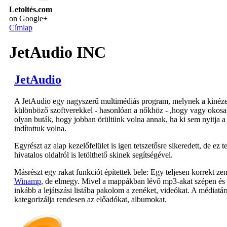
Letoltés.com
on Google+
Címlap
JetAudio INC
JetAudio
A JetAudio egy nagyszerű multimédiás program, melynek a kinézet
különböző szoftverekkel - hasonlóan a nőkhöz - ,hogy vagy okosa
olyan buták, hogy jobban örültünk volna annak, ha ki sem nyitja a s
indítottuk volna.
Egyrészt az alap kezelőfelület is igen tetszetősre sikeredett, de ez
hivatalos oldalról is letölthető skinek segítségével.
Másrészt egy rakat funkciót építettek bele: Egy teljesen korrekt ze
Winamp
, de elmegy. Mivel a mappákban lévő mp3-akat szépen és 
inkább a lejátszási listába pakolom a zenéket, videókat. A médiatá
kategorizálja rendesen az előadókat, albumokat.