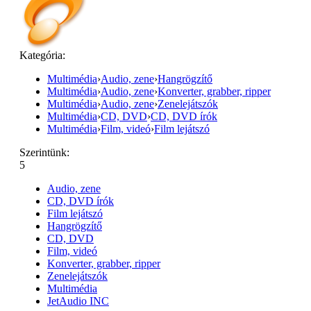
Kategória:
Multimédia
›
Audio, zene
›
Hangrögzítő
Multimédia
›
Audio, zene
›
Konverter, grabber, ripper
Multimédia
›
Audio, zene
›
Zenelejátszók
Multimédia
›
CD, DVD
›
CD, DVD írók
Multimédia
›
Film, videó
›
Film lejátszó
Szerintünk:
5
Audio, zene
CD, DVD írók
Film lejátszó
Hangrögzítő
CD, DVD
Film, videó
Konverter, grabber, ripper
Zenelejátszók
Multimédia
JetAudio INC