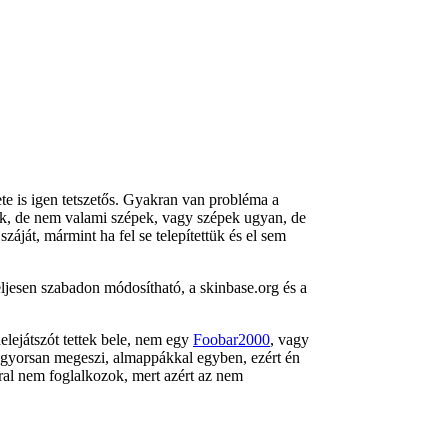
e is igen tetszetős. Gyakran van probléma a
k, de nem valami szépek, vagy szépek ugyan, de
záját, mármint ha fel se telepítettük és el sem
 teljesen szabadon módosítható, a skinbase.org és a
nelejátszót tettek bele, nem egy
Foobar2000
, vagy
gyorsan megeszi, almappákkal egyben, ezért én
rral nem foglalkozok, mert azért az nem