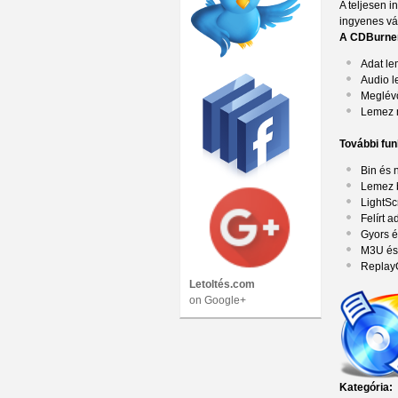
A teljesen 
ingyenes vá
A CDBurnerX
Adat le
Audio l
Meglévő 
Lemez m
További fu
Bin és 
Lemez b
LightSc
Felírt 
Gyors é
M3U és 
Replay
Letoltés.com
on Google+
Kategória: