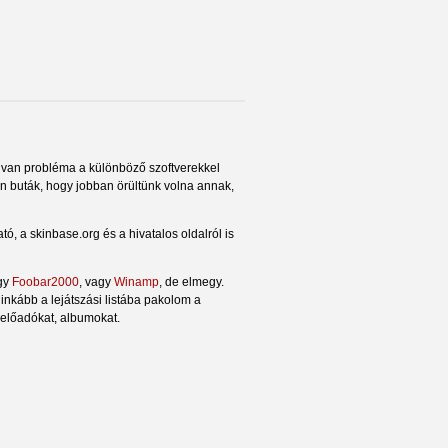
 van probléma a különböző szoftverekkel
n buták, hogy jobban örültünk volna annak,
tó, a skinbase.org és a hivatalos oldalról is
egy
Foobar2000
, vagy
Winamp
, de elmegy.
nkább a lejátszási listába pakolom a
 előadókat, albumokat.