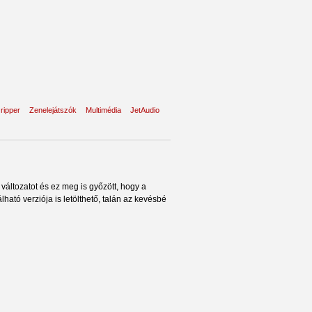
 ripper
Zenelejátszók
Multimédia
JetAudio
változatot és ez meg is győzött, hogy a
ható verziója is letölthető, talán az kevésbé