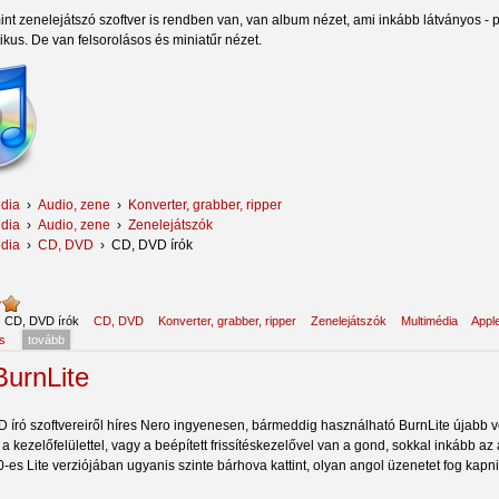
int zenelejátszó szoftver is rendben van, van album nézet, ami inkább látványos - 
ktikus. De van felsorolásos és miniatűr nézet.
dia
›
Audio, zene
›
Konverter, grabber, ripper
dia
›
Audio, zene
›
Zenelejátszók
dia
›
CD, DVD
›
CD, DVD írók
:
CD, DVD írók
CD, DVD
Konverter, grabber, ripper
Zenelejátszók
Multimédia
Appl
s
tovább
BurnLite
 író szoftvereiről híres Nero ingyenesen, bármeddig használható BurnLite újabb ve
 kezelőfelülettel, vagy a beépített frissítéskezelővel van a gond, sokkal inkább az a
-es Lite verziójában ugyanis szinte bárhova kattint, olyan angol üzenetet fog kapn