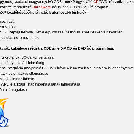
ingyenes, ráadásul magyar nyelvű CDBurnerXP egy kiváló
CD
/DVD író szoftver, az 
ltozattal rendelkező
BurnAware
-nél is jobb CD és DVD író program.
P kezdőképéből is látható, legfontosabb funkciók:
mez írása
emez írása
ISO képfájl felírása, illetve egy összeállításból is lehet ISO képfájlt készíteni
ásolás és lemez törlés
nkciók, különlegességek a CDBurnerXP CD és DVD író programban:
nrg képfájlok ISO-ba konvertálása
orító nyomtatási lehetőség
ribe integráció (megfelelő CD/DVD íróval a lemeznek a túloldalára is lehet "nyomtat
adatok automatikus ellenőrzése
s teljes lemez törlése
WPL lejátszási listák importálásának támogatása
Gain támogatása