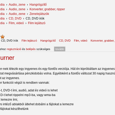
dia
›
Audio, zene
›
Hangrögzítő
dia
›
Audio, zene
›
Konverter, grabber, ripper
dia
›
Audio, zene
›
Zenelejátszók
dia
›
CD, DVD
›
CD, DVD írók
dia
›
Film, videó
›
Film lejátszó
:
CD, DVD írók
Film lejátszó
Hangrögzítő
CD, DVD
Film, videó
Konverter, grabber,
áshoz
regisztráció
és
belépés
szükséges
tovább
Burner
r-nek létezik egy ingyenes és egy fizetős verziója. Hát én kipróbáltam az ingyenes 
ozat megvásárlása pénzkidobás volna. Egyébként a fizetős változat 30 napig használ
t az ingyenes.
er funkciói végül is rendben vannak:
-t, DVD-t írni, audió, adat és videó is lehet
D-t lehet rippelni mp3-ba, vagy wma-ba
t lemezre írni,
 intéző ablakból átlehet dobálni a fájlokat a lemezre
fájlokat készíthetünk