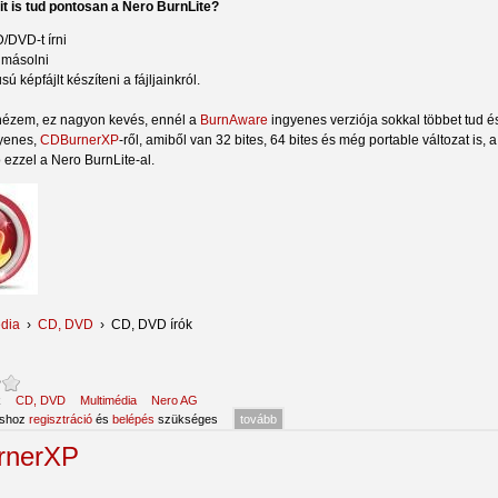
t is tud pontosan a Nero BurnLite?
/DVD-t írni
 másolni
usú képfájlt készíteni a fájljainkról.
nézem, ez nagyon kevés, ennél a
BurnAware
ingyenes verziója sokkal többet tud é
gyenes,
CDBurnerXP
-ről, amiből van 32 bites, 64 bites és még portable változat is,
 ezzel a Nero BurnLite-al.
dia
›
CD, DVD
›
CD, DVD írók
:
k
CD, DVD
Multimédia
Nero AG
áshoz
regisztráció
és
belépés
szükséges
tovább
rnerXP