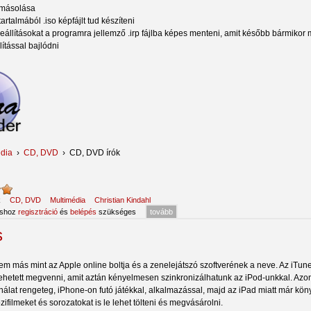
másolása
rtalmából .iso képfájlt tud készíteni
eállításokat a programra jellemző .irp fájlba képes menteni, amit később bármikor 
lítással bajlódni
dia
›
CD, DVD
›
CD, DVD írók
:
k
CD, DVD
Multimédia
Christian Kindahl
áshoz
regisztráció
és
belépés
szükséges
tovább
s
em más mint az Apple online boltja és a zenelejátszó szoftverének a neve. Az iT
ehetett megvenni, amit aztán kényelmesen szinkronizálhatunk az iPod-unkkal. Az
ínálat rengeteg, iPhone-on futó játékkal, alkalmazással, majd az iPad miatt már kö
filmeket és sorozatokat is le lehet tölteni és megvásárolni.