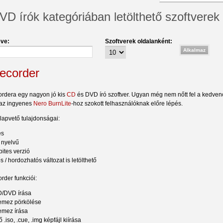
D írók kategóriában letölthető szoftverek
ve:
Szoftverek oldalanként:
Recorder
ordera egy nagyon jó kis
CD
és DVD író szoftver. Ugyan még nem nőtt fel a kedve
 az ingyenes
Nero BurnLite
-hoz szokott felhasználóknak előre lépés.
lapvető tulajdonságai:
es
 nyelvű
bites verzió
s / hordozhatós változat is letölthető
rder funkciói:
D/DVD írása
emez pörkölése
emez írása
.iso, .cue, .img képfájl kiírása