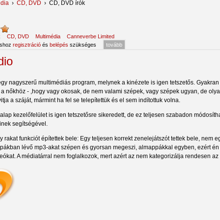
dia
›
CD, DVD
›
CD, DVD írók
:
k
CD, DVD
Multimédia
Canneverbe Limited
áshoz
regisztráció
és
belépés
szükséges
tovább
dio
egy nagyszerű multimédiás program, melynek a kinézete is igen tetszetős. Gyakran
 a nőkhöz - ,hogy vagy okosak, de nem valami szépek, vagy szépek ugyan, de olya
itja a száját, mármint ha fel se telepítettük és el sem indítottuk volna.
alap kezelőfelület is igen tetszetősre sikeredett, de ez teljesen szabadon módosítha
kinek segítségével.
 rakat funkciót építettek bele: Egy teljesen korrekt zenelejátszót tettek bele, nem 
pákban lévő mp3-akat szépen és gyorsan megeszi, almappákkal egyben, ezért én i
deókat. A médiatárral nem foglalkozok, mert azért az nem kategorizálja rendesen az