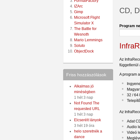
FormatFactory
IZArc
CD, DV
Gimp
Microsoft Flight
Simulator X
Program ne
The Battle for
Wesnoth
Mario Lemmings
Infra
Soluto
ObjectDock
Az InfraRec
függetlenül
A program a
Friss hozzászólások
Ingyen
Alkalmas jó
Magyar
minéségben
32 / 64 
1 hét 3 nap
Telepítő
Not Found The
requested URL
Az InfraReco
1 hét 3 nap
Elcserélt lányok
Adat C
3 hét 19 óra
Audio l
helo szeretnék a
Videó l
dance
Meglévő 