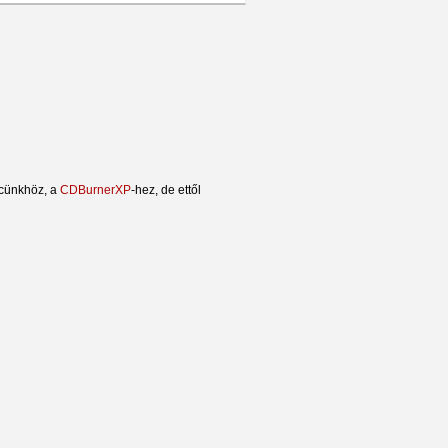
ncünkhöz, a
CDBurnerXP
-hez, de ettől