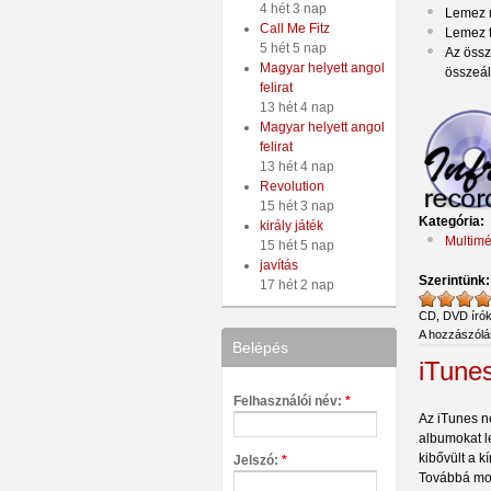
4 hét 3 nap
Lemez 
Call Me Fitz
Lemez ta
5 hét 5 nap
Az össz
Magyar helyett angol
összeál
felirat
13 hét 4 nap
Magyar helyett angol
felirat
13 hét 4 nap
Revolution
15 hét 3 nap
Kategória:
király játék
Multimé
15 hét 5 nap
javítás
Szerintünk
17 hét 2 nap
CD, DVD író
A hozzászól
Belépés
iTune
Felhasználói név:
*
Az iTunes n
albumokat l
kibővült a k
Jelszó:
*
Továbbá mozi