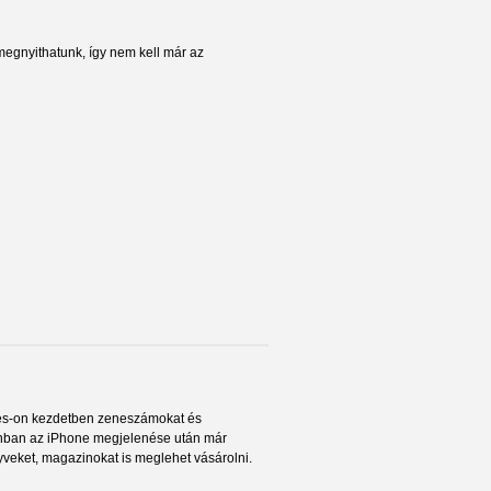
megnyithatunk, így nem kell már az
unes-on kezdetben zeneszámokat és
onban az iPhone megjelenése után már
nyveket, magazinokat is meglehet vásárolni.