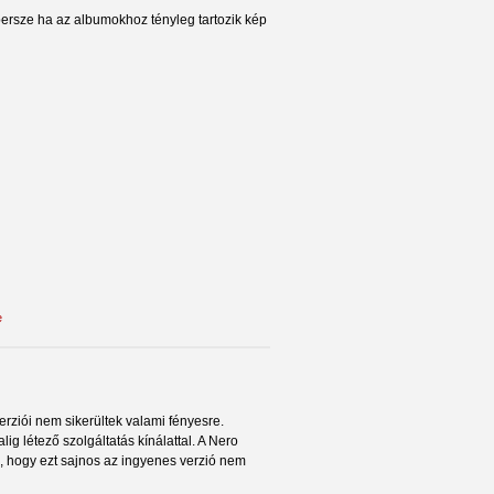
persze ha az albumokhoz tényleg tartozik kép
e
rziói nem sikerültek valami fényesre.
lig létező szolgáltatás kínálattal. A Nero
i, hogy ezt sajnos az ingyenes verzió nem