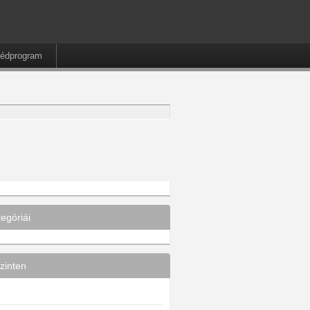
édprogram
egóriái
zinten