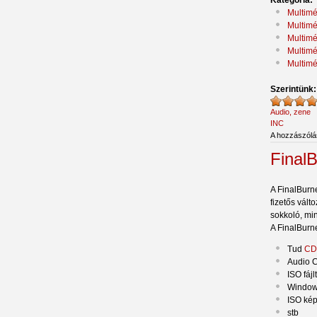
Multimé
Multimé
Multimé
Multimé
Multimé
Szerintünk
Audio, zene
INC
A hozzászól
Final
A FinalBurne
fizetős vált
sokkoló, min
A FinalBurn
Tud
CD
Audio C
ISO fájl
Windows
ISO kép
stb