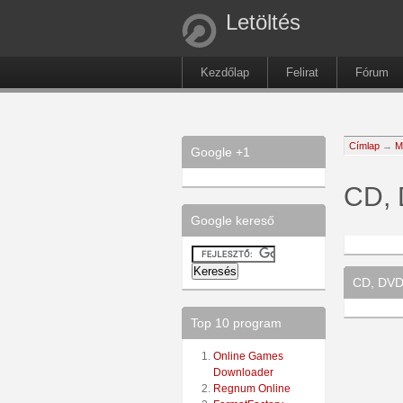
Letöltés
Kezdőlap
Felirat
Fórum
Címlap
→
M
Google +1
CD, 
Google kereső
CD, DVD 
Top 10 program
Online Games
Downloader
Regnum Online