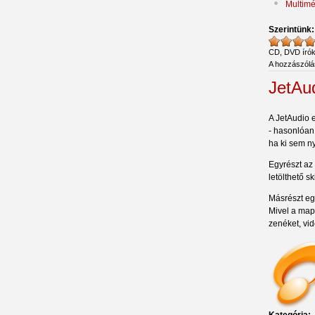
Multimé
Szerintünk
CD, DVD író
A hozzászól
JetAu
A JetAudio 
- hasonlóan
ha ki sem ny
Egyrészt az 
letölthető s
Másrészt egy
Mivel a map
zenéket, vi
Kategória: