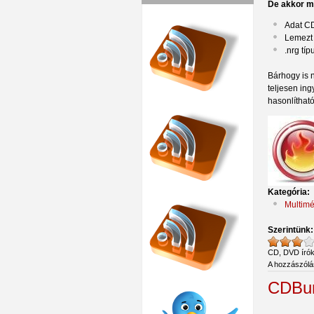
De akkor mi
Adat CD
Lemezt
.nrg típ
Bárhogy is 
teljesen in
hasonlítható
Kategória:
Multimé
Szerintünk
CD, DVD író
A hozzászól
CDBu