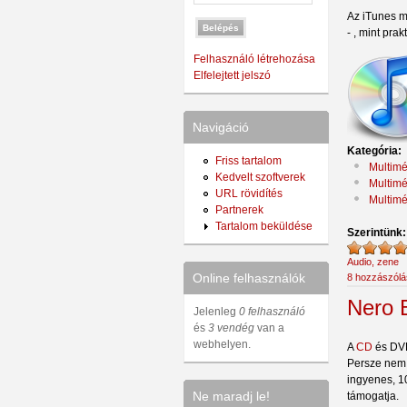
Az iTunes m
- , mint pra
Felhasználó létrehozása
Elfelejtett jelszó
Navigáció
Kategória:
Friss tartalom
Multimé
Kedvelt szoftverek
Multimé
URL rövidítés
Multimé
Partnerek
Tartalom beküldése
Szerintünk
Audio, zene
Online felhasználók
8 hozzászólá
Nero 
Jelenleg
0 felhasználó
és
3 vendég
van a
webhelyen.
A
CD
és DVD
Persze nem a
ingyenes, 10
Ne maradj le!
támogatja.