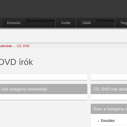
Biztonság
Internet
Multimédia
Keresés
Irodai
Játék
Seg
ultimédia
→
CD, DVD
DVD írók
írók kategória ismertetője
CD, DVD írók alkat
Ezen a kategória s
Emulátor