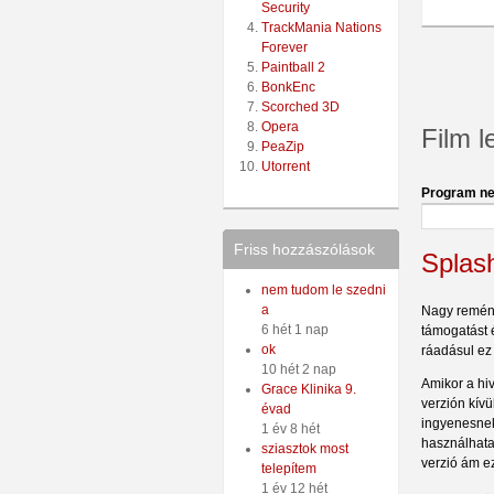
Security
TrackMania Nations
Forever
Paintball 2
BonkEnc
Scorched 3D
Opera
Film l
PeaZip
Utorrent
Program ne
Friss hozzászólások
Splas
nem tudom le szedni
a
Nagy reménye
6 hét 1 nap
támogatást é
ok
ráadásul ez
10 hét 2 nap
Amikor a hiv
Grace Klinika 9.
verzión kívü
évad
ingyenesnek
1 év 8 hét
használhata
sziasztok most
verzió ám ez
telepítem
1 év 12 hét