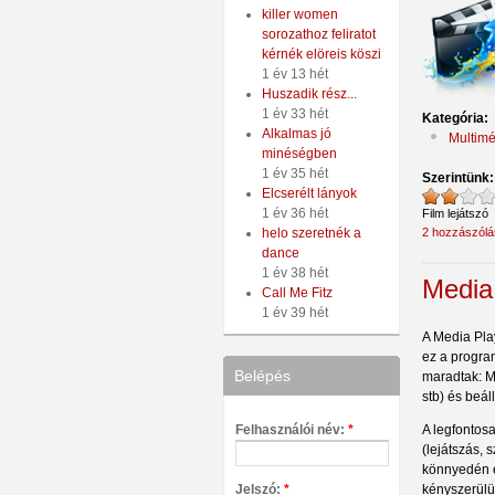
killer women
sorozathoz feliratot
kérnék elöreis köszi
1 év 13 hét
Huszadik rész...
1 év 33 hét
Kategória:
Alkalmas jó
Multimé
minéségben
1 év 35 hét
Szerintünk
Elcserélt lányok
1 év 36 hét
Film lejátszó
2 hozzászólá
helo szeretnék a
dance
1 év 38 hét
Media
Call Me Fitz
1 év 39 hét
A Media Pla
ez a progra
Belépés
maradtak: M
stb) és beál
A legfontosa
Felhasználói név:
*
(lejátszás, 
könnyedén el
kényszerülü
Jelszó:
*