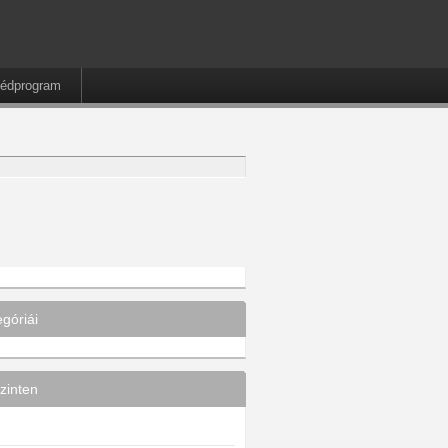
édprogram
egóriái
zinten