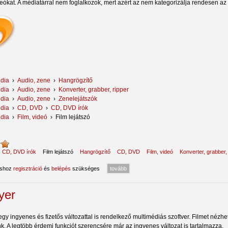
deókat. A médiatárral nem foglalkozok, mert azért az nem kategorizálja rendesen az
dia
›
Audio, zene
›
Hangrögzítő
dia
›
Audio, zene
›
Konverter, grabber, ripper
dia
›
Audio, zene
›
Zenelejátszók
dia
›
CD, DVD
›
CD, DVD írók
dia
›
Film, videó
›
Film lejátszó
:
CD, DVD írók
Film lejátszó
Hangrögzítő
CD, DVD
Film, videó
Konverter, grabber,
áshoz
regisztráció
és
belépés
szükséges
tovább
yer
gy ingyenes és fizetős változattal is rendelkező multimédiás szoftver. Filmet nézhe
k. A legtöbb érdemi funkciót szerencsére már az ingyenes változat is tartalmazza.