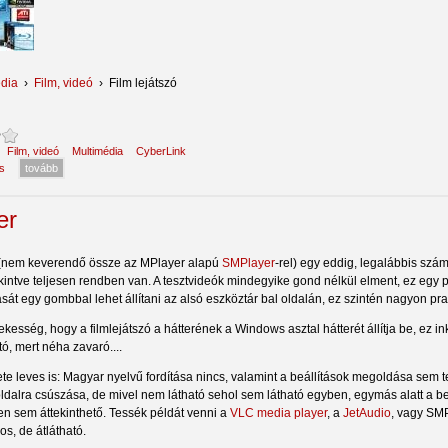
dia
›
Film, videó
›
Film lejátszó
:
Film, videó
Multimédia
CyberLink
s
tovább
er
(nem keverendő össze az MPlayer alapú
SMPlayer
-rel) egy eddig, legalábbis szám
kintve teljesen rendben van. A tesztvideók mindegyike gond nélkül elment, ez egy pl
sát egy gombbal lehet állítani az alsó eszköztár bal oldalán, ez szintén nagyon pra
kesség, hogy a filmlejátszó a hátterének a Windows asztal hátterét állítja be, ez 
ó, mert néha zavaró....
ete leves is: Magyar nyelvű fordítása nincs, valamint a beállítások megoldása sem t
ldalra csúszása, de mivel nem látható sehol sem látható egyben, egymás alatt a be
 sem áttekinthető. Tessék példát venni a
VLC media player
, a
JetAudio
, vagy SMP
s, de átlátható.