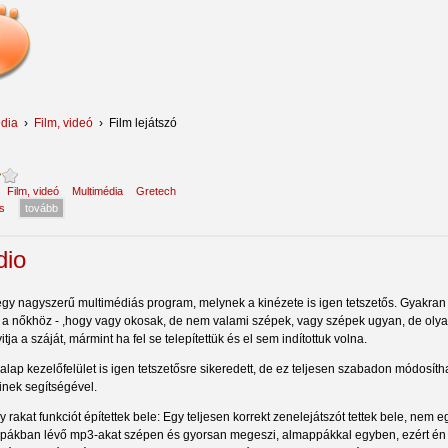
dia
›
Film, videó
›
Film lejátszó
:
Film, videó
Multimédia
Gretech
s
tovább
dio
egy nagyszerű multimédiás program, melynek a kinézete is igen tetszetős. Gyakran
 a nőkhöz - ,hogy vagy okosak, de nem valami szépek, vagy szépek ugyan, de olya
itja a száját, mármint ha fel se telepítettük és el sem indítottuk volna.
alap kezelőfelület is igen tetszetősre sikeredett, de ez teljesen szabadon módosítha
kinek segítségével.
 rakat funkciót építettek bele: Egy teljesen korrekt zenelejátszót tettek bele, nem 
pákban lévő mp3-akat szépen és gyorsan megeszi, almappákkal egyben, ezért én i