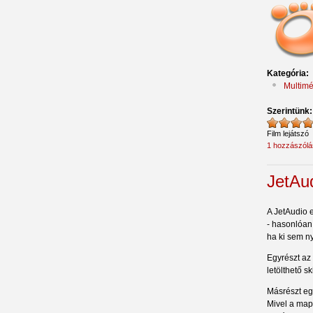
Kategória:
Multimé
Szerintünk
Film lejátszó
1 hozzászólá
JetAu
A JetAudio 
- hasonlóan
ha ki sem ny
Egyrészt az 
letölthető s
Másrészt egy
Mivel a map