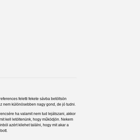
eferences feletti fekete sávba betöltsön
 ez nem különösebben nagy gond, de jó tudni.
rencsére ha valamit nem tud lejátszani, akkor
it kell letöltenünk, hogy működjön. Nekem
nból azért kilehet találni, hogy mit akar a
bott.