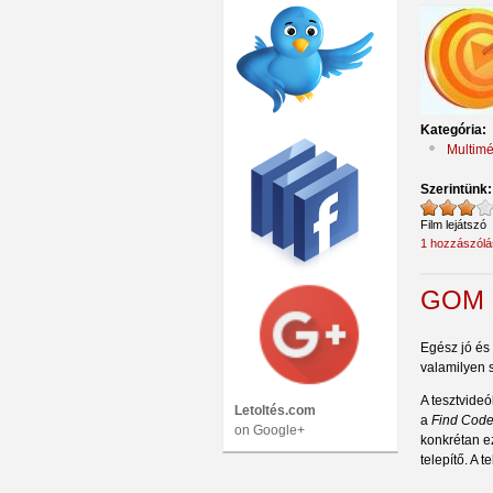
Kategória:
Multimé
Szerintünk
Film lejátszó
1 hozzászólá
GOM P
Egész jó és 
valamilyen 
A tesztvideó
Letoltés.com
a
Find Cod
on Google+
konkrétan ez
telepítő. A 