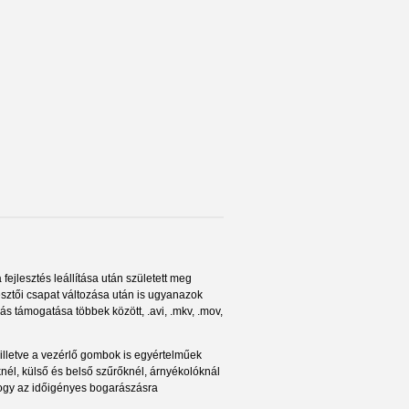
jlesztés leállítása után született meg
ztői csapat változása után is ugyanazok
s támogatása többek között, .avi, .mkv, .mov,
 illetve a vezérlő gombok is egyértelműek
eknél, külső és belső szűrőknél, árnyékolóknál
 hogy az időigényes bogarászásra