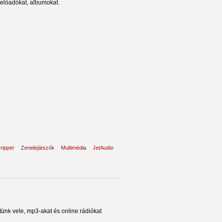
 előadókat, albumokat.
 ripper
Zenelejátszók
Multimédia
JetAudio
tünk vele, mp3-akat és online rádiókat