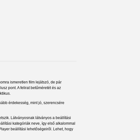
omra ismeretlen film lejátszó, de pár
usz pont. A felirat betűméretét és az
ktikus.
inkább érdekesség, mint jó, szerencsére
etszik. Látványosnak látványos a beállítási
állítási kategóriák neve, így első alkalommal
layer beállítási lehetőségeiről. Lehet, hogy