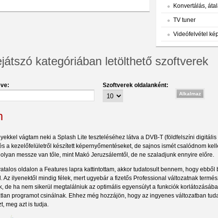
Konvertálás, átal
TV tuner
Videófelvétel ké
ejátszó kategóriában letölthető szoftverek
ve:
Szoftverek oldalanként:
h
kkel vágtam neki a Splash Lite teszteléséhez látva a DVB-T (földfelszíni digitális 
s a kezelőfelületről készített képernyőmentéseket, de sajnos ismét csalódnom kellett
 olyan messze van tőle, mint Makó Jeruzsálemtől, de ne szaladjunk ennyire előre.
atalos oldalon a Features lapra kattintottam, akkor tudatosult bennem, hogy ebből b
l. Az ilyenektől mindig félek, mert ugyebár a fizetős Professional változatnak termés
, de ha nem sikerül megtalálniuk az optimális egyensúlyt a funkciók korlátozásába
tlan programot csinálnak. Ehhez még hozzájön, hogy az ingyenes változatban tudatn
t, meg azt is tudja.