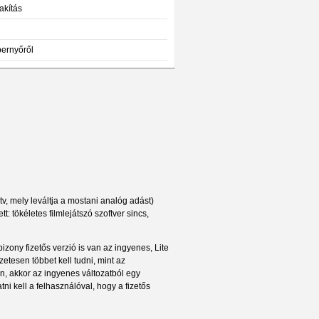
akítás
pernyőről
tv, mely leváltja a mostani analóg adást)
: tökéletes filmlejátszó szoftver sincs,
izony fizetős verzió is van az ingyenes, Lite
zetesen többet kell tudni, mint az
n, akkor az ingyenes változatból egy
i kell a felhasználóval, hogy a fizetős