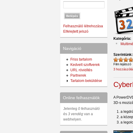
Felhasználó létrehozása
Elfelejtett jelszó
Kategória:
Multimé
Navigáció
Szerintünk
Friss tartalom
Film lejátszó
Kedvelt szoftverek
3 hozzászólá
URL rövidítés
Partnerek
Tartalom beküldése
Cyber
A PowerDVD 
Online felhasználók
3D-s mozizá
Jelenleg
0 felhasználó
a legd
és
3 vendég
van a
a köze
webhelyen.
a lego