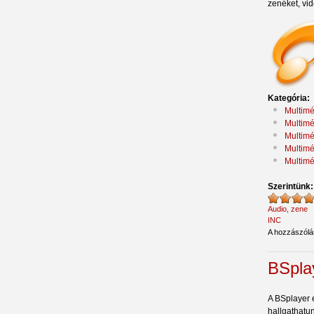
zenéket, vi
Kategória:
Multimé
Multimé
Multimé
Multimé
Multimé
Szerintünk
Audio, zene
INC
A hozzászól
BSpla
A BSplayer e
hallgathatun