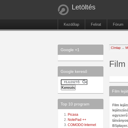
Letöltés
Kezdőlap
Felirat
Fórum
Címlap
→
M
Google +1
Film 
Google kereső
Film lejá
Top 10 program
Film lejá
lejátszásá
Picasa
egyszerű 
NotePad ++
látványos
COMODO Internet
BSplayer.