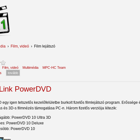
dia
›
Film, videó
›
Film lejátszó
:
Film, videó
Multimédia
MPC-HC Team
s
tovább
Link PowerDVD
egy igen tetszetős kezelőfelületbe burkolt fizetős filmlejátszó program. Erősség
s és 3D-s filmnézés támogatása PC-n. Három fizetős verziója létezik:
rágább: PowerDVD 10 Ultra 3D
pes: PowerDVD 10 Deluxe
lcsóbb: PowerDVD 10