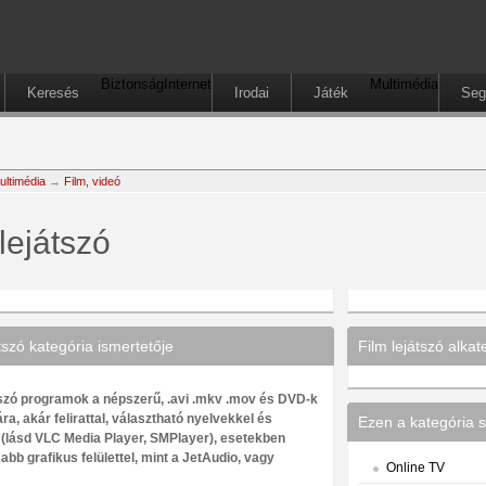
Biztonság
Internet
Multimédia
Keresés
Irodai
Játék
Seg
ultimédia
→
Film, videó
lejátszó
tszó kategória ismertetője
Film lejátszó alkat
tszó programok a népszerű, .avi .mkv .mov és DVD-k
ra, akár felirattal, választható nyelvekkel és
Ezen a kategória s
(lásd VLC Media Player, SMPlayer), esetekben
abb grafikus felülettel, mint a JetAudio, vagy
Online TV