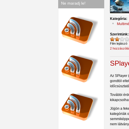
Ne maradj le!
Kategória:
Multimé
Szerintünk
Film lejátszó
2 hozzászólá
SPlay
Az SPlayer 
gondtól elte
időcsúsztatá
További érde
kikapcsolhat
Jöjjön a fek
kategóriák o
semmiképpen
nem látványo