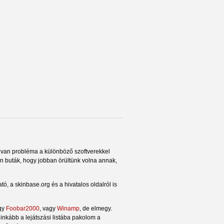
 van probléma a különböző szoftverekkel
n buták, hogy jobban örültünk volna annak,
tó, a skinbase.org és a hivatalos oldalról is
egy
Foobar2000
, vagy
Winamp
, de elmegy.
nkább a lejátszási listába pakolom a