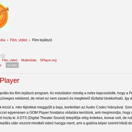
dia
›
Film, videó
›
Film lejátszó
:
Film, videó
Multimédia
SPlayer.org
s
tovább
layer
pofás kis film lejátszó program. Az induláskor mindig a netre kapcsolódik, hogy a Pr
szöveges reklámot, de mivel ez nem zavaró és megfelelő tűzfallal blokkolható, így
k közül a .mkv fájlokkal meggyűlt a baja, konkrétan az Audio Codec hiányával. Sze
ec
cel egyenesen a GOM Player hivatalos oldalára kerülünk, ami megmondja, hogy m
t hozta ki. A DTS (Digital Theater Sound) telepítője elég érdekes, koreai volt, de ruti
telepítés után viszont mindkét videó hangja ment, ami a galéria képei szerint hibát do