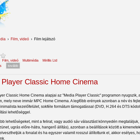
dia
›
Film, videó
›
Film lejátszó
:
Film, videó
Multimédia
Mirillis Ltd
s
tovább
 Player Classic Home Cinema
yer Classic Home Cinema alapjai az "Media Player Classic" programon nyugszik, a fe
m, mely neve immár MPC Home Cimema. A legfőbb erények azonban a név és fejles
inimalista kezelőfelület, sokféle formátum támogatással (DVD, H.264 és DTS kódolá
lítási lehetőséggel.
bb lehetőségeket, mint a felirat, vagy audió sáv választást könnyedén megtaláljuk,
szünet, ugrás előre-hátra, hangerő állítás), azonban a beállítások között a kimenet
veszthetjük a fonalat és ha egyszer valamit rosszul állítottunk el, akkor esélyes,
nk.