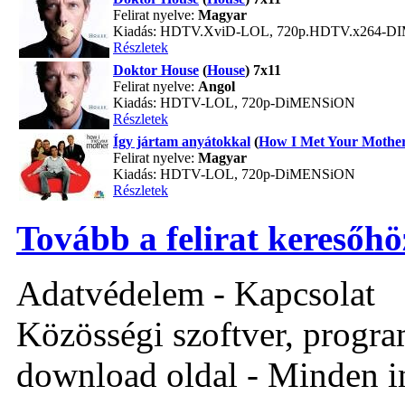
Felirat nyelve:
Magyar
Kiadás: HDTV.XviD-LOL, 720p.HDTV.x264-
Részletek
Doktor House
(
House
) 7x11
Felirat nyelve:
Angol
Kiadás: HDTV-LOL, 720p-DiMENSiON
Részletek
Így jártam anyátokkal
(
How I Met Your Mothe
Felirat nyelve:
Magyar
Kiadás: HDTV-LOL, 720p-DiMENSiON
Részletek
Tovább a felirat keresőhö
Adatvédelem - Kapcsolat
Közösségi szoftver, program 
download oldal - Minden i