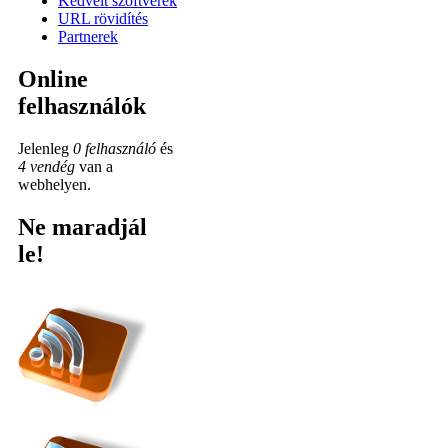
Kedvelt szoftverek
URL rövidítés
Partnerek
Online
felhasználók
Jelenleg
0 felhasználó
és
4 vendég
van a
webhelyen.
Ne maradjál
le!