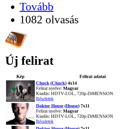
Tovább
1082 olvasás
Új felirat
Kép
Felirat adatai
Chuck
(
Chuck
) 4x14
Felirat nyelve:
Magyar
Kiadás: HDTV-LOL, 720p-DiMENSiON
Részletek
Doktor House
(
House
) 7x11
Felirat nyelve:
Magyar
Kiadás: HDTV-LOL, 720p-DiMENSiON
Részletek
Doktor House
(
House
) 7x11