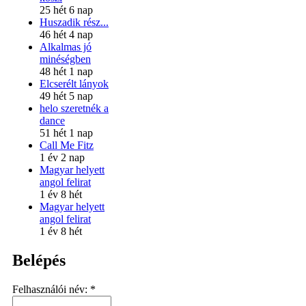
25 hét 6 nap
Huszadik rész...
46 hét 4 nap
Alkalmas jó
minéségben
48 hét 1 nap
Elcserélt lányok
49 hét 5 nap
helo szeretnék a
dance
51 hét 1 nap
Call Me Fitz
1 év 2 nap
Magyar helyett
angol felirat
1 év 8 hét
Magyar helyett
angol felirat
1 év 8 hét
Belépés
Felhasználói név:
*