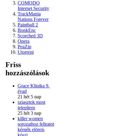
COMODO
Internet Security
TrackMania
Nations Forever
Paintball 2
BonkEnc
Scorched 3D
Opera
PeaZip
Utorrent
Friss
hozzászólások
Grace Klinika 9.
évad
21 hét 5 nap
sziasztok most
telepítem
25 hét 3 nap
killer women
sorozathoz feliratot
kérnék elöreis
köszi