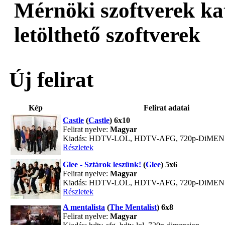
Mérnöki szoftverek ka
letölthető szoftverek
Új felirat
Kép
Felirat adatai
Castle
(
Castle
) 6x10
Felirat nyelve:
Magyar
Kiadás: HDTV-LOL, HDTV-AFG, 720p-DiME
Részletek
Glee - Sztárok leszünk!
(
Glee
) 5x6
Felirat nyelve:
Magyar
Kiadás: HDTV-LOL, HDTV-AFG, 720p-DiME
Részletek
A mentalista
(
The Mentalist
) 6x8
Felirat nyelve:
Magyar