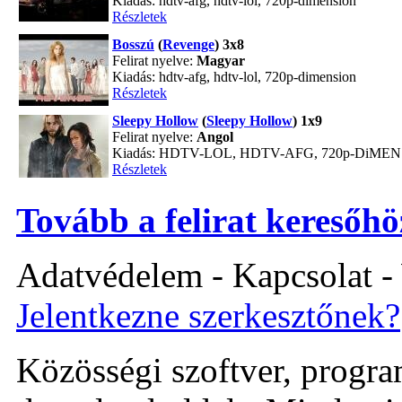
Kiadás: hdtv-afg, hdtv-lol, 720p-dimension
Részletek
Bosszú
(
Revenge
) 3x8
Felirat nyelve:
Magyar
Kiadás: hdtv-afg, hdtv-lol, 720p-dimension
Részletek
Sleepy Hollow
(
Sleepy Hollow
) 1x9
Felirat nyelve:
Angol
Kiadás: HDTV-LOL, HDTV-AFG, 720p-DiME
Részletek
Tovább a felirat keresőhö
Adatvédelem - Kapcsolat -
Jelentkezne szerkesztőnek?
Közösségi szoftver, program 