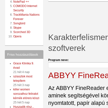
NotePad ++
COMODO Internet
Security
TrackMania Nations
Forever
Songbird
Skype
Scorched 3D
Karakterfelismer
Opera
szoftverek
Friss hozzászólások
Program neve:
Grace Klinika 9.
évad
21 hét 4 nap
ABBYY FineRea
sziasztok most
telepítem
25 hét 3 nap
Az ABBYY FineReader eg
killer women
sorozathoz feliratot
aminek segítségével kö
kérnék elöreis köszi
nyomtatott, papír alapú 
25 hét 5 nap
Huszadik rész...