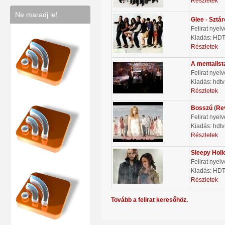
Részletek
Ne maradj le!
Glee - Sztá
Felirat nyel
Kiadás: HD
Részletek
A mentalist
Felirat nyel
Kiadás: hdtv
Részletek
Bosszú
(
Re
Felirat nyel
Kiadás: hdtv
Részletek
Sleepy Holl
Felirat nyel
Kiadás: HD
Részletek
Tovább a felirat keresőhöz.