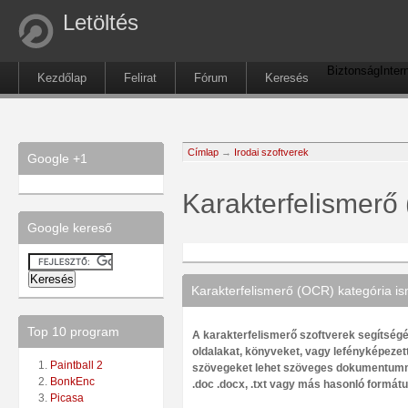
Letöltés
Biztonság
Inter
Kezdőlap
Felirat
Fórum
Keresés
Címlap
→
Irodai szoftverek
Google +1
Karakterfelismerő
Google kereső
Karakterfelismerő (OCR) kategória is
Top 10 program
A karakterfelismerő szoftverek segítségé
oldalakat, könyveket, vagy lefényképezet
Paintball 2
szövegeket lehet szöveges dokumentummá
BonkEnc
.doc .docx, .txt vagy más hasonló formát
Picasa