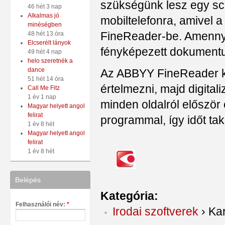
szükségünk lesz egy sca
46 hét 3 nap
Alkalmas jó
mobiltelefonra, amivel
minéségben
FineReader-be. Amenny
48 hét 13 óra
Elcserélt lányok
fényképezett dokumentum
49 hét 4 nap
helo szeretnék a
dance
Az ABBYY FineReader ké
51 hét 14 óra
értelmezni, majd digita
Call Me Fitz
1 év 1 nap
minden oldalról először
Magyar helyett angol
felirat
programmal, így időt ta
1 év 8 hét
Magyar helyett angol
felirat
1 év 8 hét
Belépés
Kategória:
Felhasználói név:
*
Irodai szoftverek
›
Ka