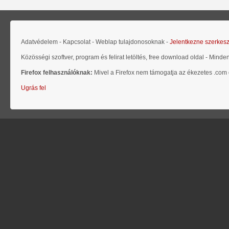
Adatvédelem - Kapcsolat - Weblap tulajdonosoknak -
Jelentkezne szerkes
Közösségi szoftver, program és felirat letöltés, free download oldal - Minde
Firefox felhasználóknak:
Mivel a Firefox nem támogatja az ékezetes .com d
Ugrás fel