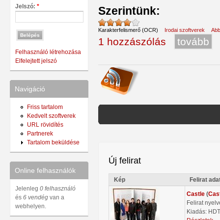
Jelszó:
*
Szerintünk:
Karakterfelismerő (OCR)
Irodai szoftverek
Ab
1 hozzászólás
tovább
Felhasználó létrehozása
Elfelejtett jelszó
Navigáció
Friss tartalom
Kedvelt szoftverek
URL rövidítés
Partnerek
Tartalom beküldése
Új felirat
Online felhasználók
Kép
Felirat ada
Jelenleg
0 felhasználó
Castle
(
Cas
és
6 vendég
van a
Felirat nyel
webhelyen.
Kiadás: HD